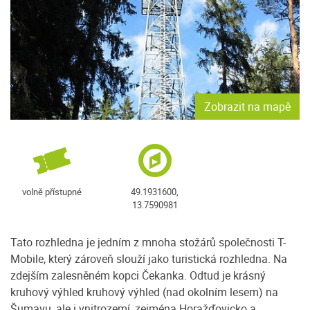
Zobrazit na mapě
volně přístupné
49.1931600,
13.7590981
Tato rozhledna je jedním z mnoha stožárů společnosti T-
Mobile, který zároveň slouží jako turistická rozhledna. Na
zdejším zalesněném kopci Čekanka. Odtud je krásný
kruhový výhled kruhový výhled (nad okolním lesem) na
Šumavu, ale i vnitrozemí, zejména Horažďovicko a