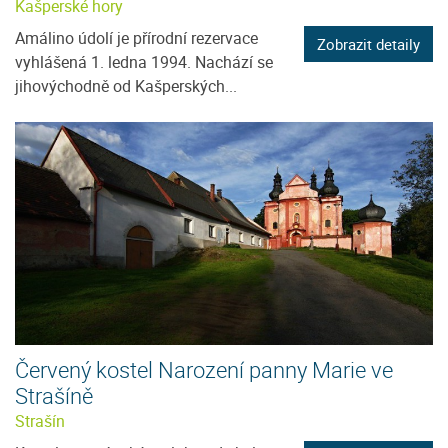
Kašperské hory
Amálino údolí je přírodní rezervace
Zobrazit detaily
vyhlášená 1. ledna 1994. Nachází se
jihovýchodně od Kašperských...
Červený kostel Narození panny Marie ve
Strašíně
Strašín