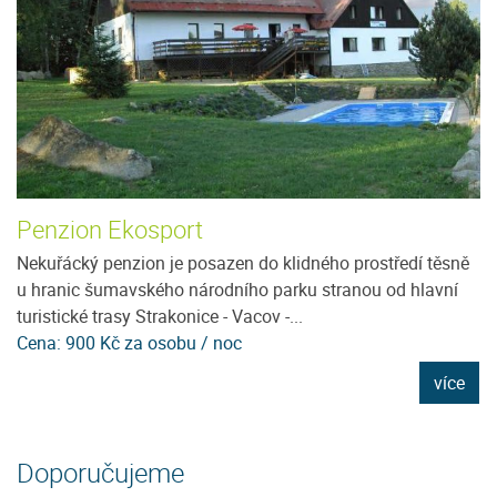
Penzion Ekosport
H
ít
Nekuřácký penzion je posazen do klidného prostředí těsně
Ho
e
u hranic šumavského národního parku stranou od hlavní
vý
turistické trasy Strakonice - Vacov -...
po
Cena: 900 Kč za osobu / noc
C
e
více
Doporučujeme