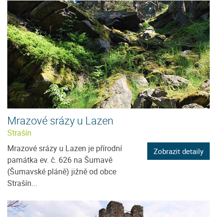
Mrazové srázy u Lazen
Strašín
Mrazové srázy u Lazen je přírodní
Zobrazit detaily
památka ev. č. 626 na Šumavě
(Šumavské pláně) jižně od obce
Strašín...