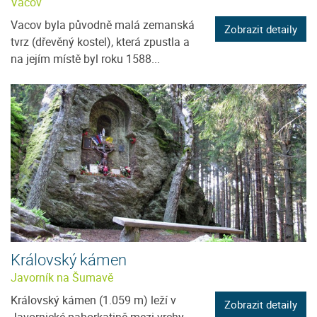
Vacov
Vacov byla původně malá zemanská
Zobrazit detaily
tvrz (dřevěný kostel), která zpustla a
na jejím místě byl roku 1588...
Královský kámen
Javorník na Šumavě
Královský kámen (1.059 m) leží v
Zobrazit detaily