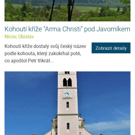
Kohoutí kříže "Arma Christi" pod Javorníkem
Nicov, Úbislav
Kohoutí kříže dostaly svůj český název
Zobrazit detaily
podle kohouta, který zakokrhal poté,
co apoštol Petr třikrát...