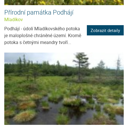
Přírodní památka Podhájí
Mladíkov
Podhájí - údolí Mladíkovského potoka
Zobrazit detaily
je maloplošné chráněné území. Kromě
potoka s četnými meandry tvoří...