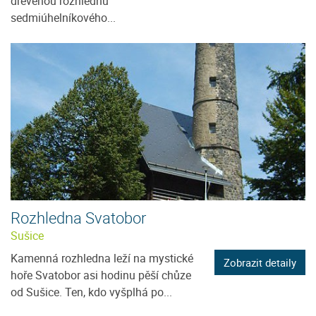
dřevěnou rozhlednu
sedmiúhelníkového...
Rozhledna Svatobor
Sušice
Kamenná rozhledna leží na mystické
Zobrazit detaily
hoře Svatobor asi hodinu pěší chůze
od Sušice. Ten, kdo vyšplhá po...