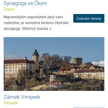
Synagoga ve Čkyni
Čkyně
Nejcennějším exponátem jenž vám
Zobrazit detaily
nabízíme, je samotná budova čkyňské
synagogy. Střízlivá stavba s...
Zámek Vimperk
Vimperk