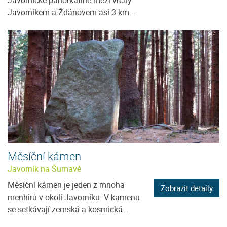
Javornické pahorkatině mezi vrchy
Javorníkem a Ždánovem asi 3 km...
Měsíční kámen
Javorník na Šumavě
Měsíční kámen je jeden z mnoha
Zobrazit detaily
menhirů v okolí Javorníku. V kamenu
se setkávají zemská a kosmická...