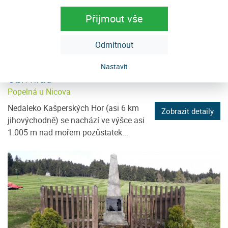
Přijmout vše
Odmítnout
Nastavit
Obří hrad
Popelná u Nicova
Nedaleko Kašperských Hor (asi 6 km
Zobrazit detaily
jihovýchodně) se nachází ve výšce asi
1.005 m nad mořem pozůstatek...