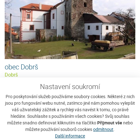
obec Dobrš
Dobrš
Dobrš je starobylá vesnička, ležící v
Nastavení soukromí
Zobrazit detaily
severozápadní části Jihočeského
Pro poskytování služeb používáme soubory cookies. Některé z nich
kraje, v okrese Strakonice a...
jsou pro fungování webu nutné, zatímco jiné nám pomohou vylepšit
váš uživatelský zážitek a rychleji vás navést k tomu, co právě
hledáte. Souhlasíte s používáním všech cookies? Svůj souhlas
můžete snadno definovat kliknutím na tlačítko
Přijmout vše
nebo
můžete používání souborů cookies
odmítnout
.
Další informace