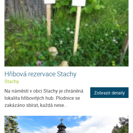
Hřibová rezervace Stachy
Stachy
Na náměstí v obci Stachy je chráněná
Zobrazit detaily
lokalita hřibovitých hub. Plodnice se
zakázáno sbírat, každá nese...