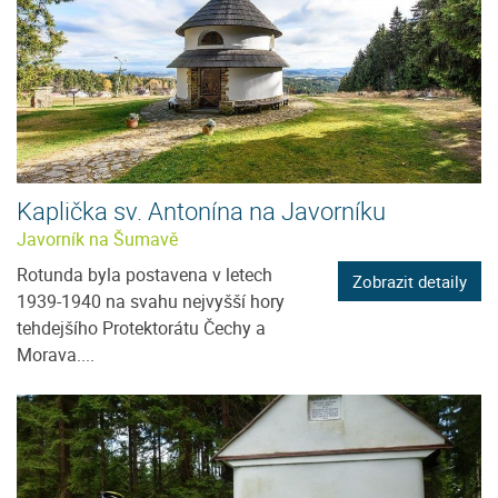
Kaplička sv. Antonína na Javorníku
Javorník na Šumavě
Rotunda byla postavena v letech
Zobrazit detaily
1939-1940 na svahu nejvyšší hory
tehdejšího Protektorátu Čechy a
Morava....