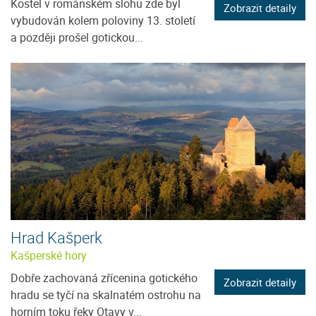
Kostel v románském slohu zde byl
Zobrazit detaily
vybudován kolem poloviny 13. století
a později prošel gotickou...
Hrad Kašperk
Kašperské hory
Dobře zachovaná zřícenina gotického
Zobrazit detaily
hradu se tyčí na skalnatém ostrohu na
horním toku řeky Otavy v...