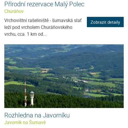
Přírodní rezervace Malý Polec
Churáňov
Vrchovištní rašeliniště - šumavská slať
Zobrazit detaily
leží pod vrcholem Churáňovského
vrchu, cca. 1 km od...
Rozhledna na Javorníku
Javorník na Šumavě