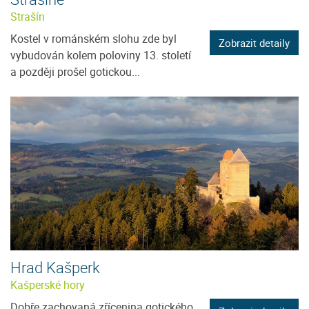
Strašín
Kostel v románském slohu zde byl
Zobrazit detaily
vybudován kolem poloviny 13. století
a později prošel gotickou...
Hrad Kašperk
Kašperské hory
Dobře zachovaná zřícenina gotického