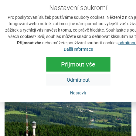
Nastavení soukromí
Pro poskytování služeb používáme soubory cookies. Některé z nich j
fungování webu nutné, zatímco jiné nám pomohou vylepšit váš uživ
Přírodní památka Podhájí
zážitek a rychleji vás navést k tomu, co právě hledáte. Souhlasíte s p
Mladíkov
všech cookies? Svůj souhlas můžete snadno definovat kliknutím na t
Přijmout vše
nebo můžete používání souborů cookies
odmítnou
Podhájí - údolí Mladíkovského potoka
Zobrazit detaily
Další informace
je maloplošné chráněné území. Kromě
potoka s četnými meandry tvoří...
Přijmout vše
Odmítnout
Nastavit