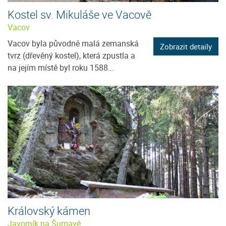
Kostel sv. Mikuláše ve Vacově
Vacov
Vacov byla původně malá zemanská
Zobrazit detaily
tvrz (dřevěný kostel), která zpustla a
na jejím místě byl roku 1588...
Královský kámen
Javorník na Šumavě