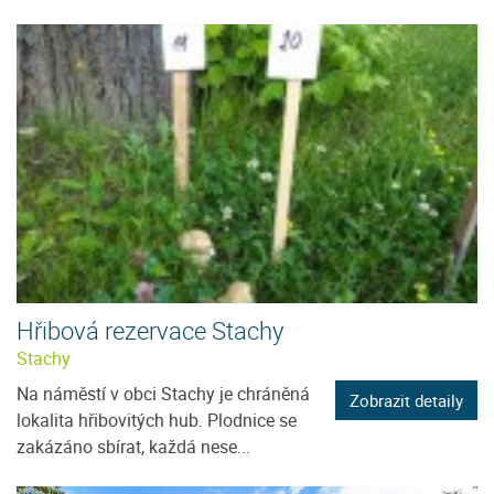
Hřibová rezervace Stachy
Stachy
Na náměstí v obci Stachy je chráněná
Zobrazit detaily
lokalita hřibovitých hub. Plodnice se
zakázáno sbírat, každá nese...