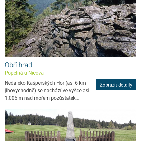
Obří hrad
Popelná u Nicova
Nedaleko Kašperských Hor (asi 6 km
Zobrazit detaily
jihovýchodně) se nachází ve výšce asi
1.005 m nad mořem pozůstatek...