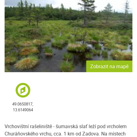
Zobrazit na mapě
49.0650817,
13.6149064
Vrchovištní rašeliniště - šumavská slať leží pod vrcholem
Churáňovského vrchu, cca. 1 km od Zadova. Na místech