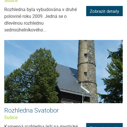
Sušice
Rozhledna byla vybudována v druhé
Zobrazit detaily
polovině roku 2009. Jedná se o
dřevěnou rozhlednu
sedmiúhelníkového...
Rozhledna Svatobor
Sušice
Kamenná rozhledna leží na mystické