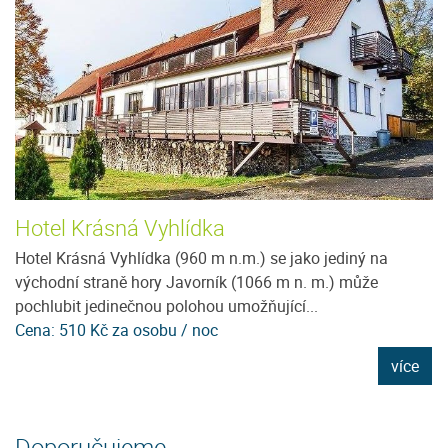
Hotel Krásná Vyhlídka
T
ě
Hotel Krásná Vyhlídka (960 m n.m.) se jako jediný na
T
východní straně hory Javorník (1066 m n. m.) může
os
pochlubit jedinečnou polohou umožňující...
př
Cena: 510 Kč za osobu / noc
Ce
e
více
Doporučujeme