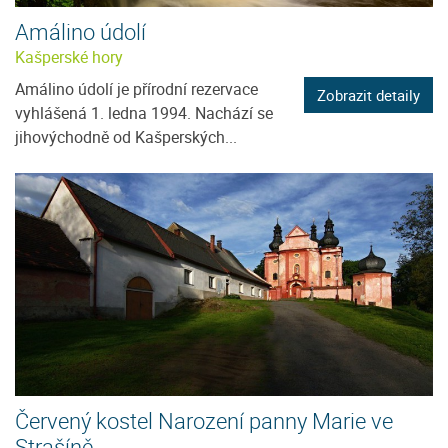
Amálino údolí
Kašperské hory
Amálino údolí je přírodní rezervace
Zobrazit detaily
vyhlášená 1. ledna 1994. Nachází se
jihovýchodně od Kašperských...
Červený kostel Narození panny Marie ve
Strašíně