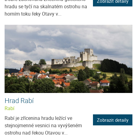
Zobrazit detaily
hradu se tyčí na skalnatém ostrohu na
horním toku řeky Otavy v...
Hrad Rabí
Rabí
Rabí je zřícenina hradu ležící ve
Zobrazit detaily
stejnojmenné vesnici na vyvýšeném
ostrohu nad řekou Otavou v...