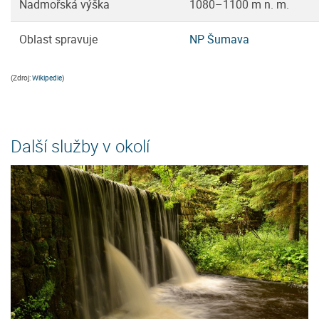
Nadmořská výška
1080–1100 m n. m.
Oblast spravuje
NP Šumava
(Zdroj:
Wikipedie
)
Další služby v okolí