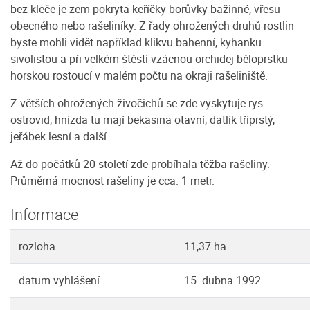
bez kleče je zem pokryta keříčky borůvky bažinné, vřesu
obecného nebo rašeliníky. Z řady ohrožených druhů rostlin
byste mohli vidět například klikvu bahenní, kyhanku
sivolistou a při velkém štěstí vzácnou orchidej běloprstku
horskou rostoucí v malém počtu na okraji rašeliniště.
Z větších ohrožených živočichů se zde vyskytuje rys
ostrovid, hnízda tu mají bekasina otavní, datlík tříprstý,
jeřábek lesní a další.
Až do počátků 20 století zde probíhala těžba rašeliny.
Průměrná mocnost rašeliny je cca. 1 metr.
Informace
rozloha
11,37 ha
datum vyhlášení
15. dubna 1992