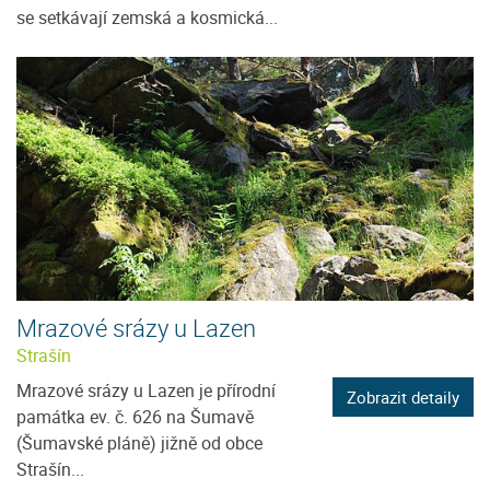
se setkávají zemská a kosmická...
Mrazové srázy u Lazen
Strašín
Mrazové srázy u Lazen je přírodní
Zobrazit detaily
památka ev. č. 626 na Šumavě
(Šumavské pláně) jižně od obce
Strašín...