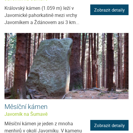
Královský kámen (1.059 m) leží v
Zobrazit detaily
Javornické pahorkatině mezi vrchy
Javorníkem a Ždánovem asi 3 km...
Měsíční kámen
Javorník na Šumavě
Měsíční kámen je jeden z mnoha
Zobrazit detaily
menhirů v okolí Javorníku. V kamenu