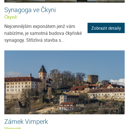
Synagoga ve Čkyni
Čkyně
Nejcennějším exponátem jenž vám
Zobrazit detaily
nabízíme, je samotná budova čkyňské
synagogy. Střízlivá stavba s...
Zámek Vimperk
Vimperk