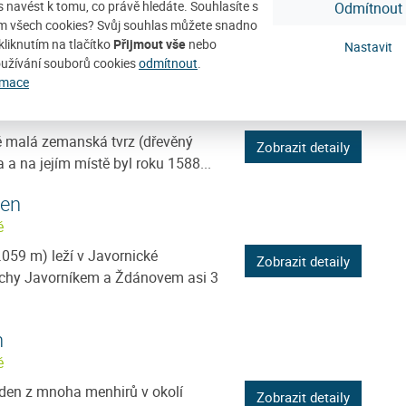
ás navést k tomu, co právě hledáte. Souhlasíte s
Odmítnout
m všech cookies? Svůj souhlas můžete snadno
 sv. Markéty je hlavní dominantou
Zobrazit detaily
kliknutím na tlačítko
Přijmout vše
nebo
Nastavit
lého sídelního útvaru města...
užívání souborů cookies
odmítnout
.
rmace
uláše ve Vacově
 malá zemanská tvrz (dřevěný
Zobrazit detaily
a a na jejím místě byl roku 1588...
men
ě
059 m) leží v Javornické
Zobrazit detaily
rchy Javorníkem a Ždánovem asi 3
n
ě
eden z mnoha menhirů v okolí
Zobrazit detaily