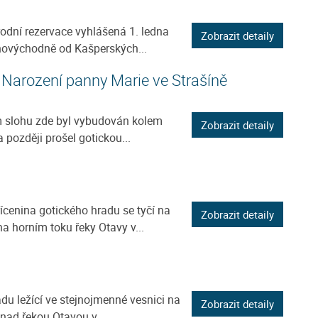
rodní rezervace vyhlášená 1. ledna
Zobrazit detaily
hovýchodně od Kašperských...
 Narození panny Marie ve Strašíně
 slohu zde byl vybudován kolem
Zobrazit detaily
a později prošel gotickou...
cenina gotického hradu se tyčí na
Zobrazit detaily
a horním toku řeky Otavy v...
adu ležící ve stejnojmenné vesnici na
Zobrazit detaily
ad řekou Otavou v...