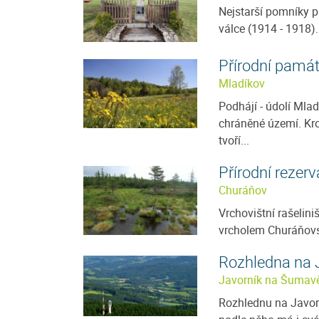
Nejstarší pomníky p
válce (1914 - 1918)
Přírodní pamá
Mladíkov
Podhájí - údolí Mla
chráněné území. Kr
tvoří...
Přírodní rezer
Churáňov
Vrchovištní rašelini
vrcholem Churáňovsk
Rozhledna na 
Javorník na Šumav
Rozhlednu na Javorn