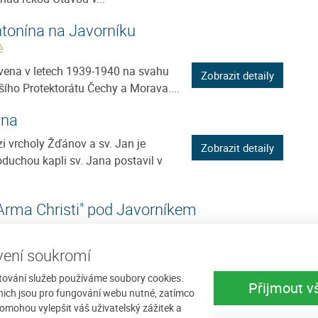
ntonína na Javorníku
ě
vena v letech 1939-1940 na svahu
Zobrazit detaily
šího Protektorátu Čechy a Morava....
ana
 vrcholy Žďánov a sv. Jan je
Zobrazit detaily
duchou kapli sv. Jana postavil v
"Arma Christi" pod Javorníkem
ly svůj český název podle kohouta,
ení soukromí
Zobrazit detaily
 co apoštol Petr třikrát...
tování služeb používáme soubory cookies.
Přijmout v
nich jsou pro fungování webu nutné, zatímco
kéty v Kašperských Horách
omohou vylepšit váš uživatelský zážitek a