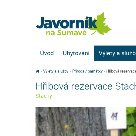
Úvod
Ubytování
Výlety a služb
Výlety a služby
Příroda / památky
Hřibová rezervac
Hřibová rezervace Stac
Stachy