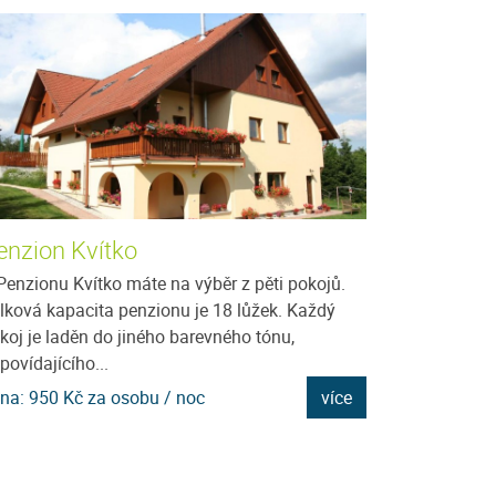
enzion Kvítko
Ubytování v
Penzionu Kvítko máte na výběr z pěti pokojů.
Jedná se o třípa
lková kapacita penzionu je 18 lůžek. Každý
Javorník ve výšc
koj je laděn do jiného barevného tónu,
1990 celkovou r
povídajícího...
svahu s pěkným.
na: 950 Kč za osobu / noc
více
Cena: 550 Kč za