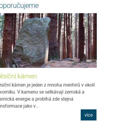
oporučujeme
ěsíční kámen
síční kámen je jeden z mnoha menhirů v okolí
vorníku. V kamenu se setkávají zemská a
smická energie a probíhá zde stejná
ansformace jako v...
více