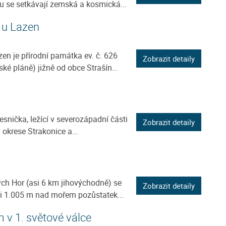
 se setkávají zemská a kosmická...
 u Lazen
en je přírodní památka ev. č. 626
Zobrazit detaily
 pláně) jižně od obce Strašín...
esnička, ležící v severozápadní části
Zobrazit detaily
 okrese Strakonice a...
ch Hor (asi 6 km jihovýchodně) se
Zobrazit detaily
si 1.005 m nad mořem pozůstatek...
v 1. světové válce