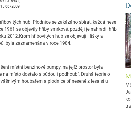
49.1014931,
D
13.6672089
hřibovitých hub. Plodnice se zakázáno sbírat, každá nese
e 1961 se objevily hřiby smrkové, později je nahradil hřib
oku 2012.Krom hřibovitých hub se objevují i lišky a
ibů, byla zaznamenána v roce 1984.
ení místní benzinové pumpy, na jejíž prostor byla
 na místo dostalo s půdou i podhoubí. Druhá teorie o
M
l vášnivým houbařem a plodnice přinesené z lesa si u
Mě
Ja
ko
tr