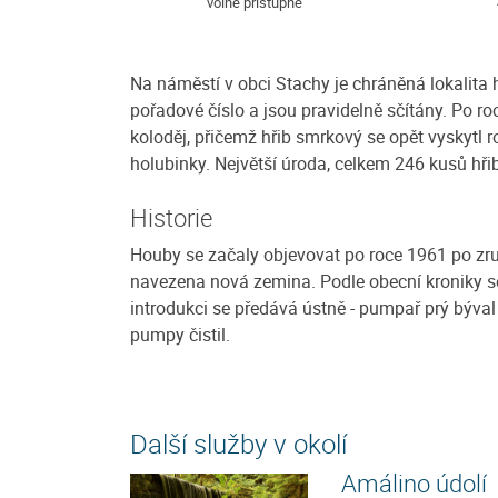
volně přístupné
Na náměstí v obci Stachy je chráněná lokalita 
pořadové číslo a jsou pravidelně sčítány. Po roc
koloděj, přičemž hřib smrkový se opět vyskytl r
holubinky. Největší úroda, celkem 246 kusů hř
Historie
Houby se začaly objevovat po roce 1961 po zruš
navezena nová zemina. Podle obecní kroniky se
introdukci se předává ústně - pumpař prý býva
pumpy čistil.
Další služby v okolí
Amálino údolí