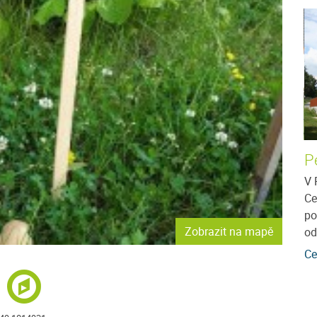
ečka
Penzion Anastazie
P
Penzion Anastazie se nachází v obci Benešova
V 
Hora v jihozápadní části Šumavy v nadmořské
Ce
ořské výšce
výšce cca 810 m.n.m. Nový, luxusně vybavený
po
mperkem a
Zobrazit na mapě
apartmánový dům...
od
poskytuje
Cena: 300 Kč za osobu / noc
více
Ce
více