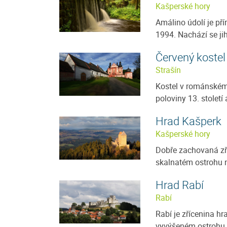
Kašperské hory
Amálino údolí je pří
1994. Nachází se ji
Červený kostel
Strašín
Kostel v románském
poloviny 13. století 
Hrad Kašperk
Kašperské hory
Dobře zachovaná zří
skalnatém ostrohu n
Hrad Rabí
Rabí
Rabí je zřícenina hr
vyvýšeném ostrohu n