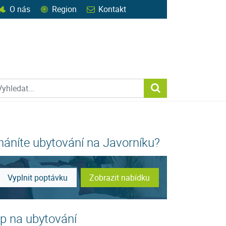
O nás
Region
Kontakt
ohledat web
Vyhledat...
háníte ubytování na Javorníku?
Vyplnit poptávku
Zobrazit nabídku
ip na ubytování