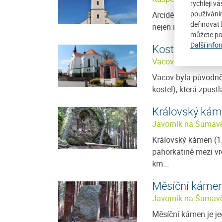
rychleji v
používání
Arciděkanský kostel
definovat 
nejen náměstí ale ce
můžete po
Další info
Kostel sv. Mik
Vacov
Vacov byla původně
kostel), která zpustl
Královský ká
Javorník na Šumav
Královský kámen (1.
pahorkatině mezi v
km...
Měsíční káme
Javorník na Šumav
Měsíční kámen je j