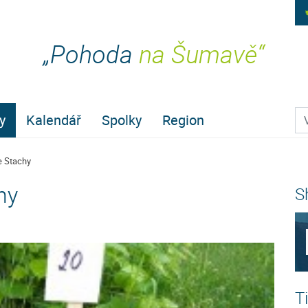
„Pohoda
na Šumavě“
Pr
y
Kalendář
Spolky
Region
e Stachy
hy
S
T