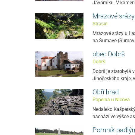
Javorníku. V kamenu
Mrazové srázy
Strašín
Mrazové srázy u Laz
na Šumavě (Šumavské
obec Dobrš
Dobrš
Dobrš je starobylá v
Jihočeského kraje, v
Obří hrad
Popelná u Nicova
Nedaleko Kašperský
nachází ve výšce a
Pomník padlým 