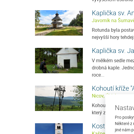
Kaplička sv. A
Javorník na Šumav
Rotunda byla posta
nejvyšší hory tehdej
Kaplička sv. J
V mělkém sedle mezi
drobná kaple. Jedno
roce...
Kohoutí kříže 
Nicov, Úbislav
Kohoutí kříže dosta
Nastav
který zakokrhal poté,
Pro posky
Některé z 
Kostel sv. Mar
jiné nám p
Kašperské hory