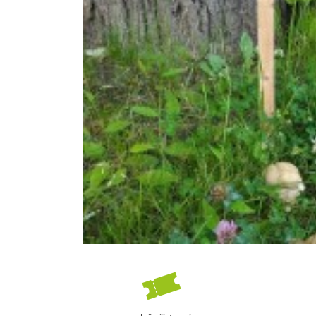
ídka
Ubytování v soukromí u Mir
Bejčka
960 m n.m.) se jako
ně hory Javorník (1066 m
Javorník je dominantní kopec v nadm
edinečnou polohou
1066 m.n.m., nacházející se mezi Vi
Kašperskými horami. Okolí Javorníka 
mnoho...
/ noc
více
Cena: 300 Kč za osobu / noc