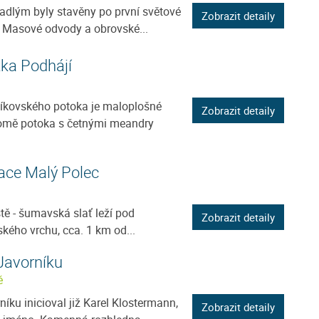
adlým byly stavěny po první světové
Zobrazit detaily
. Masové odvody a obrovské...
tka Podhájí
díkovského potoka je maloplošné
Zobrazit detaily
omě potoka s četnými meandry
vace Malý Polec
ště - šumavská slať leží pod
Zobrazit detaily
ého vrchu, cca. 1 km od...
Javorníku
ě
íku inicioval již Karel Klostermann,
Zobrazit detaily