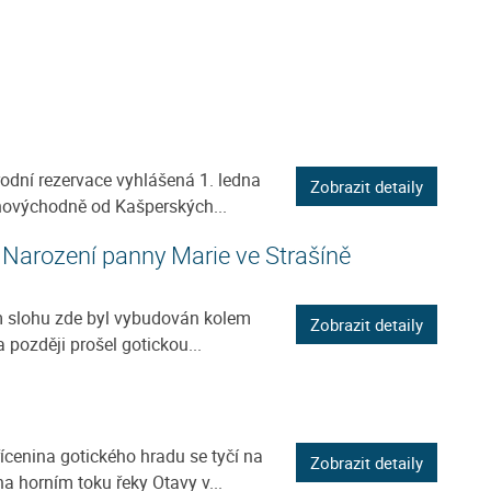
rodní rezervace vyhlášená 1. ledna
Zobrazit detaily
hovýchodně od Kašperských...
 Narození panny Marie ve Strašíně
 slohu zde byl vybudován kolem
Zobrazit detaily
a později prošel gotickou...
cenina gotického hradu se tyčí na
Zobrazit detaily
a horním toku řeky Otavy v...