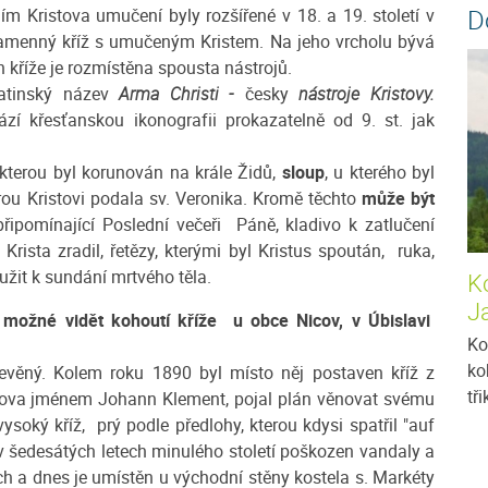
D
m Kristova umučení byly rozšířené v 18. a 19. století v
ramenný kříž s umučeným Kristem. Na jeho vrcholu bývá
kříže je rozmístěna spousta nástrojů.
latinský název
Arma Christi -
česky
nástroje Kristovy.
zí křesťanskou ikonografii prokazatelně od 9. st. jak
kterou byl korunován na krále Židů,
sloup
, u kterého byl
erou Kristovi podala sv. Veronika. Kromě těchto
může být
řipomínající Poslední večeři Páně, kladivo k zatlučení
š Krista zradil, řetězy, kterými byl Kristus spoután, ruka,
použit k sundání mrtvého těla.
Ko
J
možné vidět kohoutí kříže u obce Nicov, v Úbislavi
Ko
ko
evěný. Kolem roku 1890 byl místo něj postaven kříž z
tř
cova jménem Johann Klement, pojal plán věnovat svému
soký kříž, prý podle předlohy, kterou kdysi spatřil "auf
 v šedesátých letech minulého století poškozen vandaly a
 a dnes je umístěn u východní stěny kostela s. Markéty