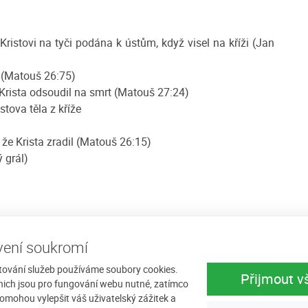
istovi na tyči podána k ústům, když visel na kříži (Jan
ta (Matouš 26:75)
yž Krista odsoudil na smrt (Matouš 27:24)
stova těla z kříže
, že Krista zradil (Matouš 26:15)
 grál)
ení soukromí
tování služeb používáme soubory cookies.
y ztrýzněné tváře
Přijmout v
nich jsou pro fungování webu nutné, zatímco
mrti
omohou vylepšit váš uživatelský zážitek a
z kříže