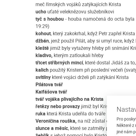
meč římských vojáků zatýkajících Krista
ucho
uťaté veleknězovu služebníkovi
tyč s houbou
- houba namočená do octa byla Kr
19:29)
kohout
, který zakokrhal, když Petr zapřel Kris
džbán
, jenž použil Pilát, aby si umyl ruce, kd
kleště
jimiž byly vytaženy hřeby při snímání Kri
kladivo,
kterým zatloukali hřeby
třicet stříbrných mincí
, které dostal Jidáš za to
kalich
použitý Kristem při poslední večeři (svatý
svítilny
které vojáci drželi při zatýkání Krista
Pilátova tvář
Kaifášova tvář
tvář vojáka plivajícího na Krista
řetězy nebo provazy
jimiž byl Kristus spoután
Nastav
ruka
která Krista udeřila do tváře
Pro posky
Veroničina rouška,
na níž zůstal obraz Kristov
Některé z 
slunce a měsíc
, které se zatměly při Kristově s
jiné nám p
žebřík
s jehož pomocí bylo Kristovo tělo sňato 