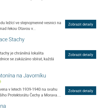
adu ležící ve stejnojmenné vesnici na
Zobrazit detaily
ad řekou Otavou v...
vace Stachy
tachy je chráněná lokalita
Zobrazit detaily
odnice se zakázáno sbírat, každá
ntonína na Javorníku
ě
vena v letech 1939-1940 na svahu
Zobrazit detaily
šího Protektorátu Čechy a Morava....
ana