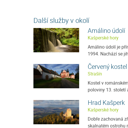
Další služby v okolí
Amálino údolí
Kašperské hory
Amálino údolí je pří
1994. Nachází se ji
Červený kostel
Strašín
Kostel v románském
poloviny 13. století 
Hrad Kašperk
Kašperské hory
Dobře zachovaná zří
skalnatém ostrohu n