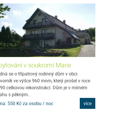
bytování v soukromí Marie
Penzion Ana
dná se o třípatrový rodinný dům v obci
Penzion Anastaz
vorník ve výšce 960 mnm, který prošel v roce
Hora v jihozápa
90 celkovou rekonstrukcí. Dům je v mírném
výšce cca 810 m
ahu s pěkným...
apartmánový dů
na: 550 Kč za osobu / noc
více
Cena: 300 Kč za