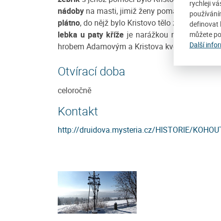
rychleji v
nádoby
na masti, jimiž ženy pomazaly Kristovo
používání
plátno
, do nějž bylo Kristovo tělo zabaleno
definovat 
lebka u paty kříže
je narážkou na starokřesťa
můžete po
Další info
hrobem Adamovým a Kristova kve stekla na A
Otvírací doba
celoročně
Kontakt
http://druidova.mysteria.cz/HISTORIE/KOHOU