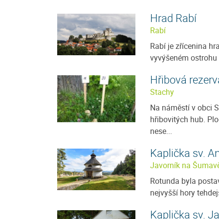
Hrad Rabí
Rabí
Rabí je zřícenina hr
vyvýšeném ostrohu n
Hřibová rezer
Stachy
Na náměstí v obci S
hřibovitých hub. Pl
nese...
Kaplička sv. A
Javorník na Šumav
Rotunda byla posta
nejvyšší hory tehdej
Kaplička sv. J