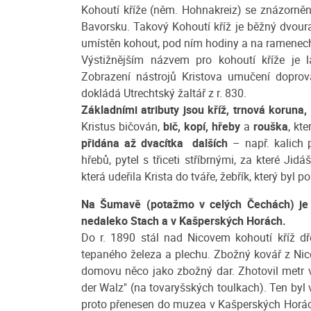
Kohoutí kříže (něm. Hohnakreiz) se znázornění
Bavorsku. Takový Kohoutí kříž je běžný dvou
umístěn kohout, pod ním hodiny a na ramenech 
Výstižnějším názvem pro kohoutí kříže je 
Zobrazení nástrojů Kristova umučení doprová
dokládá Utrechtský žaltář z r. 830.
Základními atributy jsou kříž, trnová koruna,
Kristus bičován,
bič, kopí, hřeby
a
rouška
, kt
přidána až dvacítka dalších
– např. kalich p
hřebů, pytel s třiceti stříbrnými, za které Jidá
která udeřila Krista do tváře, žebřík, který byl 
Na Šumavě (potažmo v celých Čechách) je 
nedaleko Stach a v Kašperských Horách.
Do r. 1890 stál nad Nicovem kohoutí kříž dř
tepaného železa a plechu. Zbožný kovář z Ni
domovu něco jako zbožný dar. Zhotovil metr vy
der Walz" (na tovaryšských toulkach). Ten byl
proto přenesen do muzea v Kašperských Horách