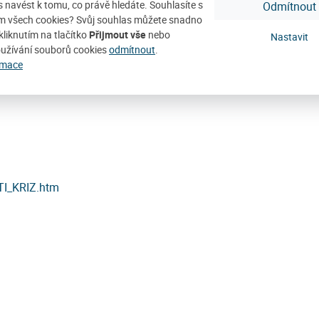
ás navést k tomu, co právě hledáte. Souhlasíte s
Odmítnout
 tělo
m všech cookies? Svůj souhlas můžete snadno
kliknutím na tlačítko
Přijmout vše
nebo
Nastavit
nskou legendu, podle níž byl Kristův kříž postaven nad
užívání souborů cookies
odmítnout
.
rmace
damovu lebku
TI_KRIZ.htm