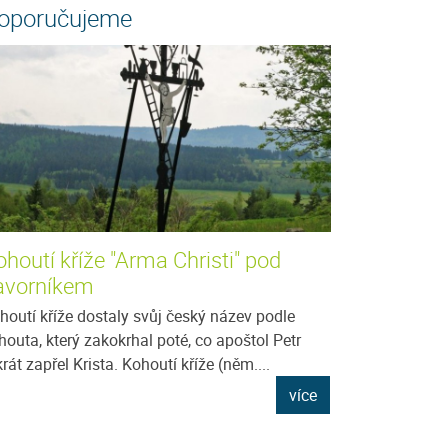
oporučujeme
houtí kříže "Arma Christi" pod
avorníkem
houtí kříže dostaly svůj český název podle
houta, který zakokrhal poté, co apoštol Petr
ikrát zapřel Krista. Kohoutí kříže (něm....
více