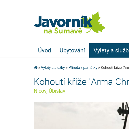
Úvod
Ubytování
Výlety a služb
Výlety a služby
Příroda / památky
Kohoutí kříže "Ar
Kohoutí kříže "Arma Chr
Nicov, Úbislav