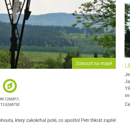
Zobrazit na mapě
Penzion Kvítko
U
 jako
V Penzionu Kvítko máte na výběr z pěti pokojů.
Je
ík (1066 m
Celková kapacita penzionu je 18 lůžek. Každý
Ja
ohou
pokoj je laděn do jiného barevného tónu,
19
odpovídajícího...
sv
49.1266811,
více
Cena: 950 Kč za osobu / noc
více
Ce
13.6268750
outa, který zakokrhal poté, co apoštol Petr třikrát zapřel