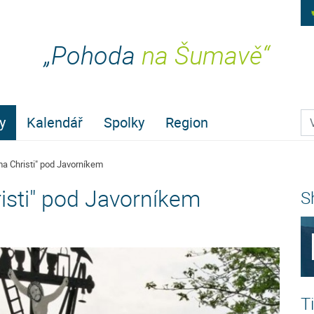
„Pohoda
na Šumavě“
Pr
y
Kalendář
Spolky
Region
ma Christi" pod Javorníkem
isti" pod Javorníkem
S
T