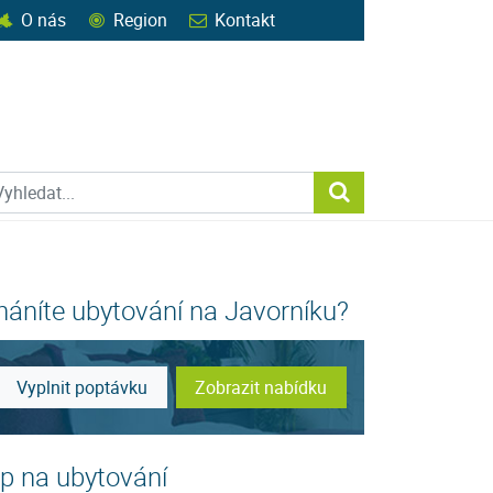
O nás
Region
Kontakt
ohledat web
Vyhledat...
háníte ubytování na Javorníku?
Vyplnit poptávku
Zobrazit nabídku
ip na ubytování