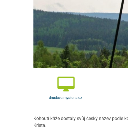
Hotel Krásná Vyhlídka
osazen do klidného
Hotel Krásná Vyhlídka (960 m n.m.) se
c šumavského národního
jediný na východní straně hory Javorn
uristické trasy
n. m.) může pochlubit jedinečnou pol
umožňující...
druidova.mysteria.cz
/ noc
více
Cena: 510 Kč za osobu / noc
Kohoutí kříže dostaly svůj český název podle koh
Krista.