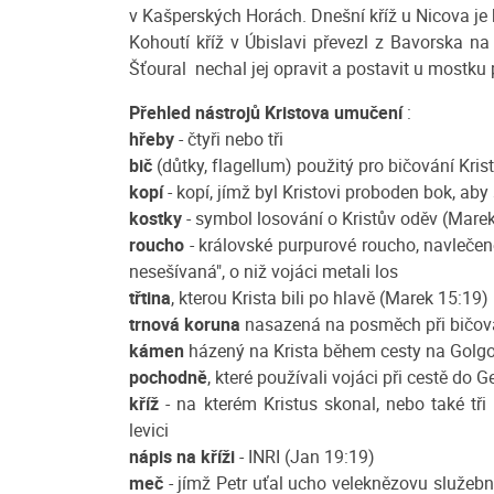
v Kašperských Horách. Dnešní kříž u Nicova je k
Kohoutí kříž v Úbislavi převezl z Bavorska na 
Šťoural nechal jej opravit a postavit u mostku 
Přehled nástrojů Kristova umučení
:
hřeby
- čtyři nebo tři
bič
(důtky, flagellum) použitý pro bičování Kris
kopí
- kopí, jímž byl Kristovi proboden bok, aby 
kostky
- symbol losování o Kristův oděv (Mare
roucho
- královské purpurové roucho, navlečen
nesešívaná", o niž vojáci metali los
třtina
, kterou Krista bili po hlavě (Marek 15:19)
trnová koruna
nasazená na posměch při bičov
kámen
házený na Krista během cesty na Golg
pochodně
, které používali vojáci při cestě d
kříž
- na kterém Kristus skonal, nebo také tři k
levici
nápis na kříži
- INRI (Jan 19:19)
meč
- jímž Petr uťal ucho veleknězovu služe