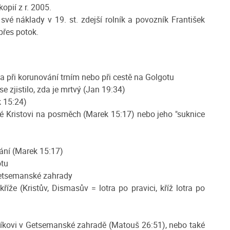
opií z r. 2005.
své náklady v 19. st. zdejší rolník a povozník František
přes potok.
ta při korunování trním nebo při cestě na Golgotu
se zjistilo, zda je mrtvý (Jan 19:34)
k 15:24)
é Kristovi na posměch (Marek 15:17) nebo jeho "suknice
ání (Marek 15:17)
otu
o Getsemanské zahrady
říže (Kristův, Dismasův = lotra po pravici, kříž lotra po
bníkovi v Getsemanské zahradě (Matouš 26:51), nebo také