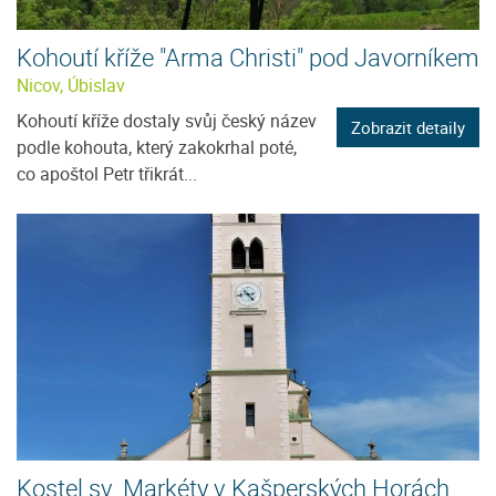
Kohoutí kříže "Arma Christi" pod Javorníkem
Nicov, Úbislav
Kohoutí kříže dostaly svůj český název
Zobrazit detaily
podle kohouta, který zakokrhal poté,
co apoštol Petr třikrát...
Kostel sv. Markéty v Kašperských Horách