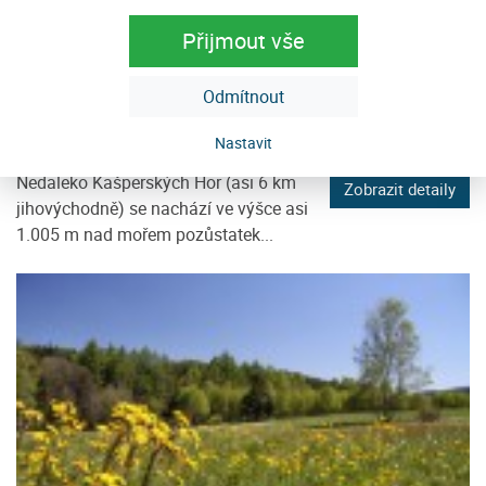
Přijmout vše
Odmítnout
Obří hrad
Nastavit
Popelná u Nicova
Nedaleko Kašperských Hor (asi 6 km
Zobrazit detaily
jihovýchodně) se nachází ve výšce asi
1.005 m nad mořem pozůstatek...