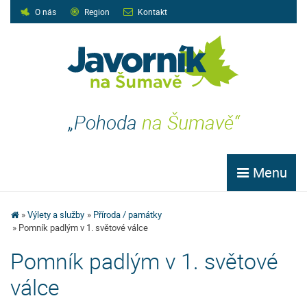
O nás
Region
Kontakt
„Pohoda
na Šumavě“
Menu
Výlety a služby
Příroda / památky
Pomník padlým v 1. světové válce
Pomník padlým v 1. světové
válce