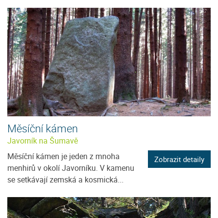
Měsíční kámen
Javorník na Šumavě
Měsíční kámen je jeden z mnoha
Zobrazit detaily
menhirů v okolí Javorníku. V kamenu
se setkávají zemská a kosmická...