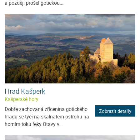
a později prošel gotickou...
Hrad Kašperk
Kašperské hory
Dobře zachovaná zřícenina gotického
Zobrazit detaily
hradu se tyčí na skalnatém ostrohu na
horním toku řeky Otavy v...