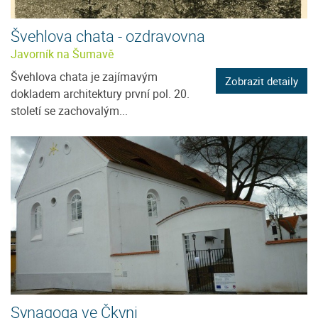
Švehlova chata - ozdravovna
Javorník na Šumavě
Švehlova chata je zajímavým
Zobrazit detaily
dokladem architektury první pol. 20.
století se zachovalým...
Synagoga ve Čkyni