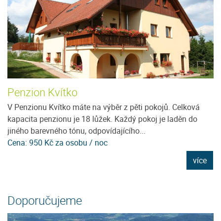
Penzion Kvítko
T
V Penzionu Kvítko máte na výběr z pěti pokojů. Celková
T
kapacita penzionu je 18 lůžek. Každý pokoj je laděn do
os
jiného barevného tónu, odpovídajícího...
př
Cena: 950 Kč za osobu / noc
Ce
e
více
Doporučujeme