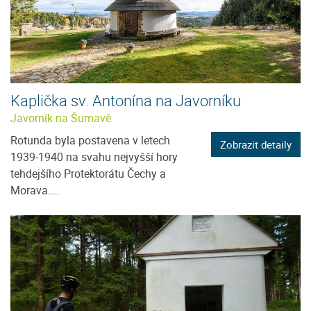
Kaplička sv. Antonína na Javorníku
Javorník na Šumavě
Rotunda byla postavena v letech
Zobrazit detaily
1939-1940 na svahu nejvyšší hory
tehdejšího Protektorátu Čechy a
Morava....