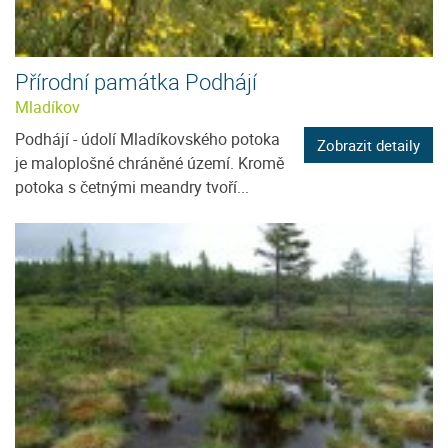
Přírodní památka Podhájí
Mladíkov
Podhájí - údolí Mladíkovského potoka
Zobrazit detaily
je maloplošné chráněné území. Kromě
potoka s četnými meandry tvoří...