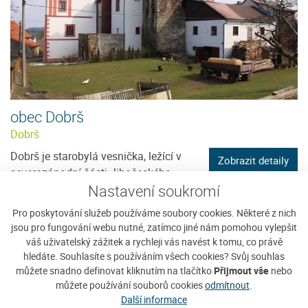
obec Dobrš
Dobrš
Dobrš je starobylá vesnička, ležící v
Zobrazit detaily
severozápadní části Jihočeského
Nastavení soukromí
kraje, v okrese Strakonice a...
Pro poskytování služeb používáme soubory cookies. Některé z nich
jsou pro fungování webu nutné, zatímco jiné nám pomohou vylepšit
váš uživatelský zážitek a rychleji vás navést k tomu, co právě
hledáte. Souhlasíte s používáním všech cookies? Svůj souhlas
můžete snadno definovat kliknutím na tlačítko
Přijmout vše
nebo
můžete používání souborů cookies
odmítnout
.
Další informace