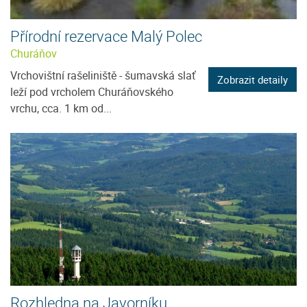
Přírodní rezervace Malý Polec
Churáňov
Vrchovištní rašeliniště - šumavská slať
Zobrazit detaily
leží pod vrcholem Churáňovského
vrchu, cca. 1 km od...
Rozhledna na Javorníku