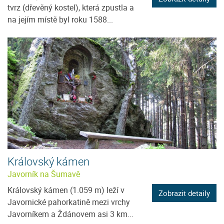
tvrz (dřevěný kostel), která zpustla a
na jejím místě byl roku 1588...
Královský kámen
Javorník na Šumavě
Královský kámen (1.059 m) leží v
Zobrazit detaily
Javornické pahorkatině mezi vrchy
Javorníkem a Ždánovem asi 3 km...