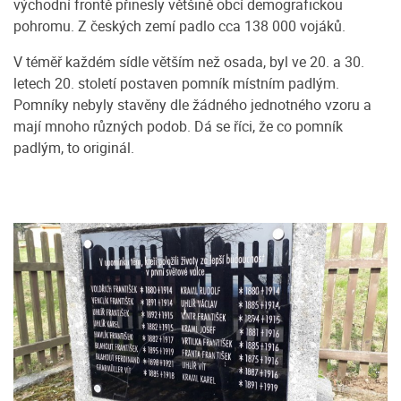
východní frontě přinesly většině obcí demografickou
pohromu. Z českých zemí padlo cca 138 000 vojáků.
V téměř každém sídle větším než osada, byl ve 20. a 30.
letech 20. století postaven pomník místním padlým.
Pomníky nebyly stavěny dle žádného jednotného vzoru a
mají mnoho různých podob. Dá se říci, že co pomník
padlým, to originál.