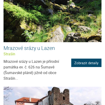
Mrazové srázy u Lazen
Strašín
Mrazové srázy u Lazen je přírodní
Zobrazit detaily
památka ev. č. 626 na Šumavě
(Šumavské pláně) jižně od obce
Strašín...