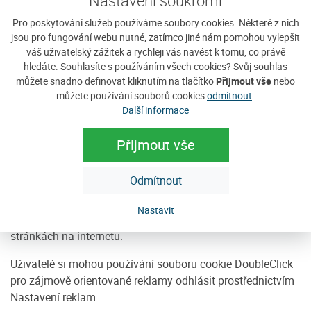
Nastavení soukromí
odmítnout používání souborů cookies volbou v příslušném
Pro poskytování služeb používáme soubory cookies. Některé z nich
nastavení ve vašem prohlížeči, avšak uvědomte si, že
jsou pro fungování webu nutné, zatímco jiné nám pomohou vylepšit
jestliže tak učiníte, tak nebudete schopni plně využívat
váš uživatelský zážitek a rychleji vás navést k tomu, co právě
veškeré funkce této stránky. Používáním této stránky
hledáte. Souhlasíte s používáním všech cookies? Svůj souhlas
souhlasíte se zpracováváním údajů o vás společností
můžete snadno definovat kliknutím na tlačítko
Přijmout vše
nebo
můžete používání souborů cookies
odmítnout
.
Google, a to způsobem a k účelu shora uvedeným.
Další informace
Dodavatelé třetích stran včetně společnosti Google
používají soubory cookie k zobrazování reklam na základě
Přijmout vše
předchozích návštěv uživatele na tomto webu.
Odmítnout
Díky souboru cookie DoubleClick může společnost Google
a její partneři zobrazovat reklamy uživatelům na základě
Nastavit
jejich návštěv na vašich webových stránkách a dalších
stránkách na internetu.
Uživatelé si mohou používání souboru cookie DoubleClick
pro zájmově orientované reklamy odhlásit prostřednictvím
Nastavení reklam.