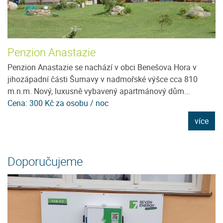
Penzion Anastazie
P
ce
Penzion Anastazie se nachází v obci Benešova Hora v
Ví
jihozápadní části Šumavy v nadmořské výšce cca 810
Šu
m.n.m. Nový, luxusně vybavený apartmánový dům...
Vá
Cena: 300 Kč za osobu / noc
C
e
více
Doporučujeme