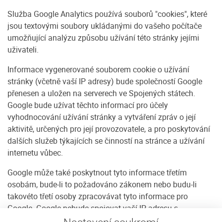
Služba Google Analytics používá souborů "cookies", které
jsou textovými soubory ukládanými do vašeho počítače
umožňující analýzu způsobu užívání této stránky jejími
uživateli.
Informace vygenerované souborem cookie o užívání
stránky (včetně vaší IP adresy) bude společností Google
přenesen a uložen na serverech ve Spojených státech.
Google bude užívat těchto informací pro účely
vyhodnocování užívání stránky a vytváření zpráv o její
aktivitě, určených pro její provozovatele, a pro poskytování
dalších služeb týkajících se činností na stránce a užívání
internetu vůbec.
Google může také poskytnout tyto informace třetím
osobám, bude-li to požadováno zákonem nebo budu-li
takovéto třetí osoby zpracovávat tyto informace pro
Google. Google nebude spojovat vaší IP adresu s
jakýmikoli jinými daty, která má k dispozici. Můžete