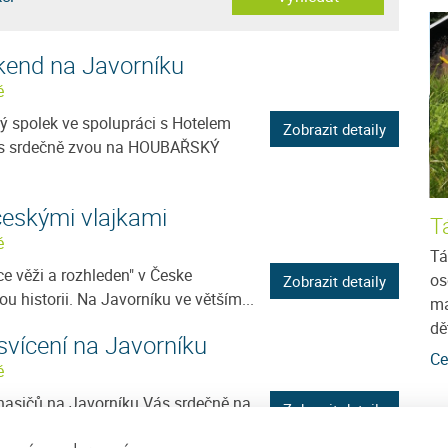
kend na Javorníku
ě
ý spolek ve spolupráci s Hotelem
Zobrazit detaily
ás srdečně zvou na HOUBAŘSKÝ
českými vlajkami
Ubytování v soukromí Marie
T
ě
tmánu v
Jedná se o třípatrový rodinný dům v obci
Tá
ce věži a rozhleden" v Česke
 na
Javorník ve výšce 960 mnm, který prošel v roce
os
Zobrazit detaily
ou historii. Na Javorníku ve větším...
ní
1990 celkovou rekonstrukcí. Dům je v mírném
ma
svahu s pěkným...
dě
svícení na Javorníku
více
Cena: 550 Kč za osobu / noc
více
Ce
ě
hasičů na Javorníku Vás srdečně na
Zobrazit detaily
POSVÍCENÍ, které začíná ve 20h...