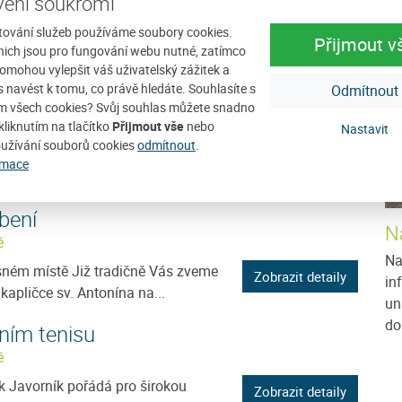
ení soukromí
D
ti
tování služeb používáme soubory cookies.
Přijmout v
nich jsou pro fungování webu nutné, zatímco
íry sestupuje každý rok 5. prosince
Zobrazit detaily
omohou vylepšit váš uživatelský zážitek a
m, obchází lidské příbytky a...
ás navést k tomu, co právě hledáte. Souhlasíte s
Odmítnout
m všech cookies? Svůj souhlas můžete snadno
kliknutím na tlačítko
Přijmout vše
nebo
Nastavit
užívání souborů cookies
odmítnout
.
Klostermanna Vás zve na tradični
Zobrazit detaily
rmace
cie na Javorníku, který se koná...
bení
N
ě
Na
sném místě Již tradičně Vás zveme
Zobrazit detaily
in
kapličce sv. Antonína na...
un
do
lním tenisu
ě
k Javorník pořádá pro širokou
Zobrazit detaily