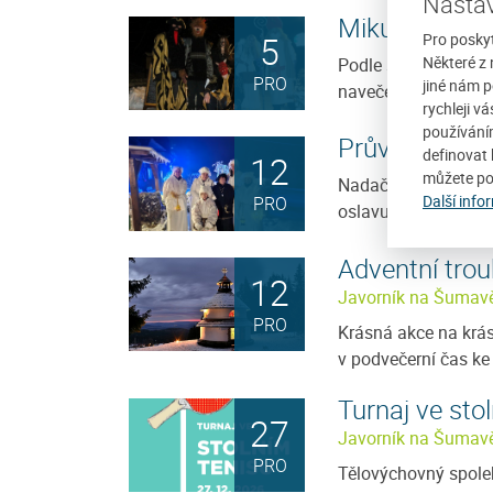
Nastav
Mikuláš a Čer
5
Pro posky
Některé z 
Podle staré lidové v
PRO
jiné nám p
navečer z nebe na ze
rychleji v
používání
Průvod Lucií
definovat 
12
můžete po
Nadační fond Karla 
Další info
PRO
oslavu svátku sv. Lu
Adventní trou
12
Javorník na Šumav
PRO
Krásná akce na krá
v podvečerní čas ke 
Turnaj ve sto
27
Javorník na Šumav
PRO
Tělovýchovný spole