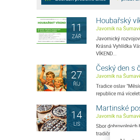
Houbařský ví
11
Javorník na Šumav
ZÁŘ
Javornický rozvojov
Krásná Vyhlídka V
VÍKEND...
Český den s 
Ubytování u Kašperů
27
Javorník na Šumav
, nasbírat nové síly,
Nabízíme ubytování v rodinném apar
ŘÍJ
Tradice oslav "Měsí
t si nádhernou přírodu?
krásném prostředí Šumavy. Ubytování
republice má vícelet
 se ubytovat v soukromí
Javorníku je vhodné nejen pro Vaši let
dovolenou, kdy můžete...
Martinské po
14
/ noc
více
Cena: 350 Kč za osobu / noc
Javorník na Šumav
LIS
Sbor dobrovolných 
tradiční MARTINSKÉ 