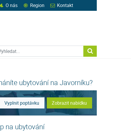
O nás
Region
Kontakt
ohledat web
Vyhledat...
háníte ubytování na Javorníku?
Vyplnit poptávku
Zobrazit nabídku
ip na ubytování