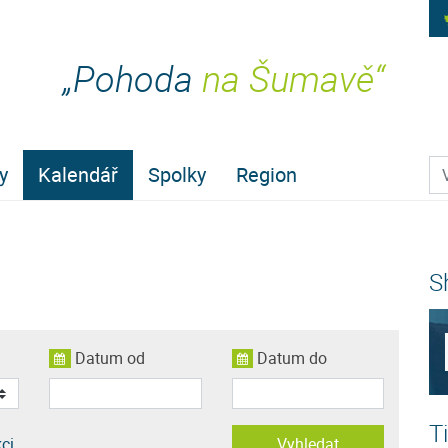
„Pohoda
na Šumavě“
Pr
y
Kalendář
Spolky
Region
S
Datum od
Datum do
T
kci
Vyhledat