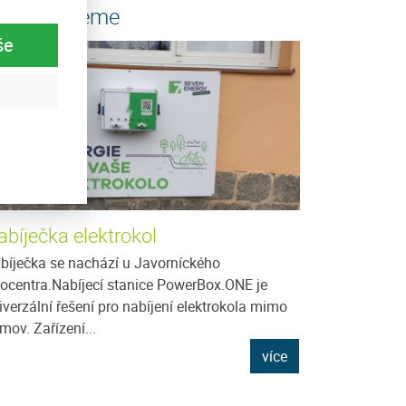
oporučujeme
še
abíječka elektrokol
bíječka se nachází u Javorníckého
focentra.Nabíjecí stanice PowerBox.ONE je
iverzální řešení pro nabíjení elektrokola mimo
mov. Zařízení...
více