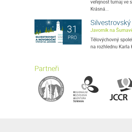
veřejnost turnaj ve 
Krásná...
Silvestrovský
31
Javorník na Šumav
PRO
Tělovýchovný spolek
na rozhlednu Karla 
Partneři