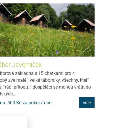
ábor Javorníček
Penzion Ana
borová základna s 15 chatkami pro 4
Penzion Anastaz
oby zve malé i velké táborníky, všechny, kteří
Hora v jihozápa
jí rádi přírodu. I dospěláci se mohou vrátit do
výšce cca 810 m
tských...
apartmánový dů
na: 600 Kč za pokoj / noc
více
Cena: 300 Kč za