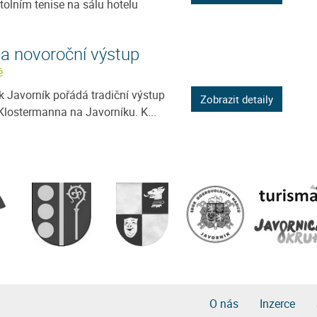
stolním tenise na sálu hotelu
 a novoroční výstup
ě
 Javorník pořádá tradiční výstup
Zobrazit detaily
Klostermanna na Javorníku. K...
O nás
Inzerce