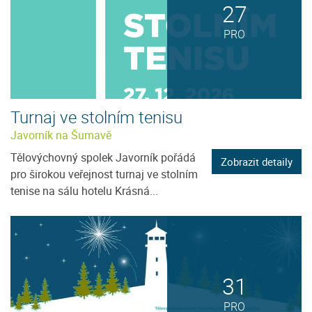
27
PRO
Turnaj ve stolním tenisu
Javorník na Šumavě
Tělovýchovný spolek Javorník pořádá
Zobrazit detaily
pro širokou veřejnost turnaj ve stolním
tenise na sálu hotelu Krásná...
31
PRO