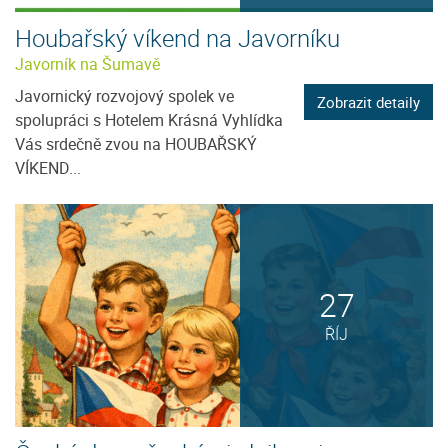
Houbařský víkend na Javorníku
Javorník na Šumavě
Javornický rozvojový spolek ve
Zobrazit detaily
spolupráci s Hotelem Krásná Vyhlídka
Vás srdečně zvou na HOUBAŘSKÝ
VÍKEND...
27
ŘÍJ