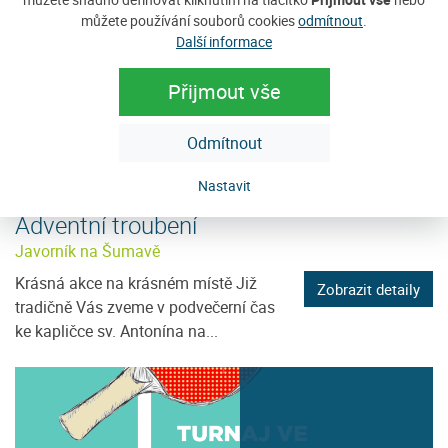
můžete používání souborů cookies
odmítnout
.
Další informace
12
Přijmout vše
PRO
Odmítnout
Nastavit
Adventní troubení
Javorník na Šumavě
Krásná akce na krásném místě Již
Zobrazit detaily
tradičně Vás zveme v podvečerní čas
ke kapličce sv. Antonína na...