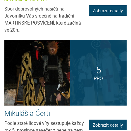
Sbor dobrovolných hasičů na
Zobrazit detaily
Javorníku Vás srdečně na tradiční
MARTINSKÉ POSVÍCENÍ, které začíná
ve 20h...
5
PRO
Mikuláš a Čerti
Podle staré lidové víry sestupuje každý
Zobrazit detaily
rok 5. prosince navečer z nebe na zem,