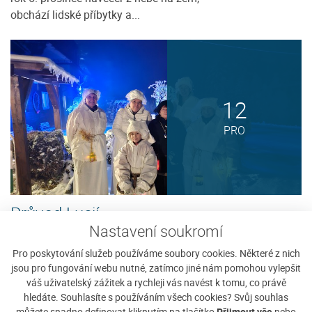
obchází lidské příbytky a...
12
PRO
Průvod Lucií
Nastavení soukromí
Nadační fond Karla Klostermanna Vás
Zobrazit detaily
zve na tradični oslavu svátku sv. Lucie
Pro poskytování služeb používáme soubory cookies. Některé z nich
jsou pro fungování webu nutné, zatímco jiné nám pomohou vylepšit
na Javorníku, který se koná...
váš uživatelský zážitek a rychleji vás navést k tomu, co právě
hledáte. Souhlasíte s používáním všech cookies? Svůj souhlas
můžete snadno definovat kliknutím na tlačítko
Přijmout vše
nebo