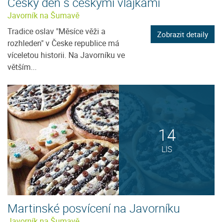
Český den s českými vlajkami
Javorník na Šumavě
Tradice oslav "Měsíce věži a
Zobrazit detaily
rozhleden" v Česke republice má
víceletou historii. Na Javorníku ve
větším...
14
LIS
Martinské posvícení na Javorníku
Javorník na Šumavě