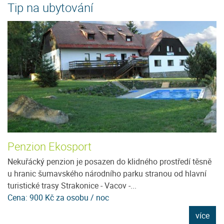
Tip na ubytování
Penzion Ekosport
C
Nekuřácký penzion je posazen do klidného prostředí těsně
Po
u hranic šumavského národního parku stranou od hlavní
kl
turistické trasy Strakonice - Vacov -...
se
Cena: 900 Kč za osobu / noc
C
e
více