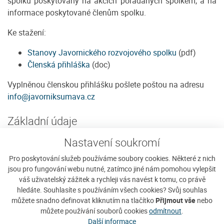
spolku poskytovány na akcích pořádaných spolkem, a na
informace poskytované členům spolku.
Ke stažení:
Stanovy Javornického rozvojového spolku
(pdf)
Členská přihláška
(doc)
Vyplněnou členskou přihlášku pošlete poštou na adresu
info@javorniksumava.cz
Základní údaje
Javornický
Nastavení soukromí
rozvojový spolek
Pro poskytování služeb používáme soubory cookies. Některé z nich
sídlo: Javorník
jsou pro fungování webu nutné, zatímco jiné nám pomohou vylepšit
42, 384 73
váš uživatelský zážitek a rychleji vás navést k tomu, co právě
Vacov
hledáte. Souhlasíte s používáním všech cookies? Svůj souhlas
IČ: 22666061
můžete snadno definovat kliknutím na tlačítko
Přijmout vše
nebo
můžete používání souborů cookies
odmítnout
.
Č. účtu: 257377188 / 0300 (ČSOB, a.s.)
Další informace