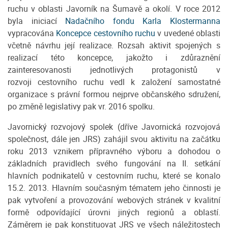
ruchu v oblasti Javorník na Šumavě a okolí. V roce 2012
byla iniciací
Nadačního fondu Karla Klostermanna
vypracována
Koncepce cestovního ruchu
v uvedené oblasti
včetně návrhu její realizace. Rozsah aktivit spojených s
realizací této koncepce, jakožto i zdůraznění
zainteresovanosti jednotlivých protagonistů v
rozvoji cestovního ruchu vedl k založení samostatné
organizace s právní formou nejprve občanského sdružení,
po změně legislativy pak vr. 2016 spolku.
Javornický rozvojový spolek (dříve Javornická rozvojová
společnost, dále jen JRS) zahájil svou aktivitu na začátku
roku 2013 vznikem přípravného výboru a dohodou o
základních pravidlech svého fungování na II. setkání
hlavních podnikatelů v cestovním ruchu, které se konalo
15.2. 2013. Hlavním současným tématem jeho činnosti je
pak vytvoření a provozování webových stránek v kvalitní
formě odpovídající úrovni jiných regionů a oblastí.
Záměrem je pak konstituovat JRS ve všech náležitostech