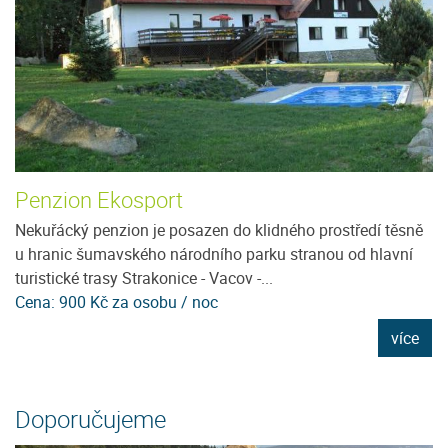
Penzion Ekosport
U
Nekuřácký penzion je posazen do klidného prostředí těsně
J
u hranic šumavského národního parku stranou od hlavní
m
turistické trasy Strakonice - Vacov -...
ho
Cena: 900 Kč za osobu / noc
C
e
více
Doporučujeme