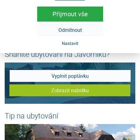
Email:
info@javorniksumava.cz
Přijmout vše
Web:
www.javorniksumava.cz
Datová schránka: cyuekbm
Odmítnout
Nastavit
Sháníte ubytování na Javorníku?
Vyplnit poptávku
Zobrazit nabídku
Tip na ubytování