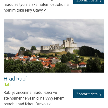
Zobrazit detaily
hradu se tyčí na skalnatém ostrohu na
horním toku řeky Otavy v...
Hrad Rabí
Rabí
Rabí je zřícenina hradu ležící ve
Zobrazit detaily
stejnojmenné vesnici na vyvýšeném
ostrohu nad řekou Otavou v...