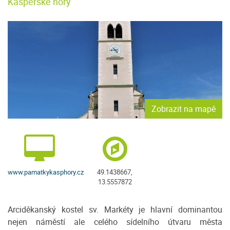
Kašperské hory
Zobrazit na mapě
www.pamatkykasphory.cz
49.1438667,
13.5557872
Arciděkanský kostel sv. Markéty je hlavní dominantou
nejen náměstí ale celého sídelního útvaru města