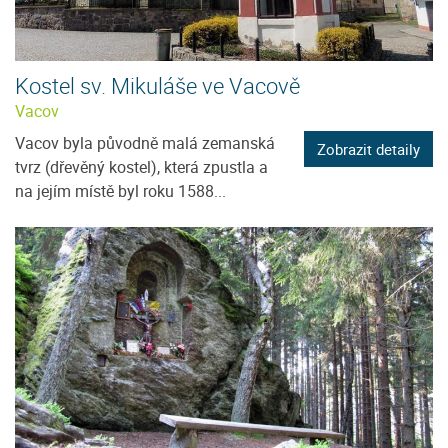
Kostel sv. Mikuláše ve Vacově
Vacov
Vacov byla původně malá zemanská
Zobrazit detaily
tvrz (dřevěný kostel), která zpustla a
na jejím místě byl roku 1588...