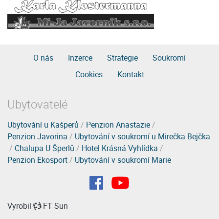
O nás
Inzerce
Strategie
Soukromí
Cookies
Kontakt
Ubytovatelé
Ubytování u Kašperů
/
Penzion Anastazie
/
Penzion Javorina
/
Ubytování v soukromí u Mirečka Bejčka
/
Chalupa U Šperlů
/
Hotel Krásná Vyhlídka
/
Penzion Ekosport
/
Ubytování v soukromí Marie
Vyrobil
FT Sun