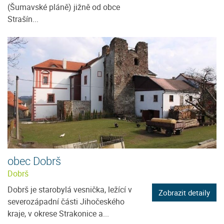
(Šumavské pláně) jižně od obce
Strašín...
obec Dobrš
Dobrš
Dobrš je starobylá vesnička, ležící v
Zobrazit detaily
severozápadní části Jihočeského
kraje, v okrese Strakonice a...