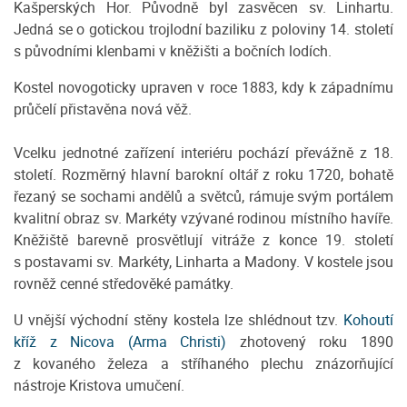
Kašperských Hor. Původně byl zasvěcen sv. Linhartu.
Jedná se o gotickou trojlodní baziliku z poloviny 14. století
s původními klenbami v kněžišti a bočních lodích.
Kostel novogoticky upraven v roce 1883, kdy k západnímu
průčelí přistavěna nová věž.
Vcelku jednotné zařízení interiéru pochází převážně z 18.
století. Rozměrný hlavní barokní oltář z roku 1720, bohatě
řezaný se sochami andělů a světců, rámuje svým portálem
kvalitní obraz sv. Markéty vzývané rodinou místního havíře.
Kněžiště barevně prosvětlují vitráže z konce 19. století
s postavami sv. Markéty, Linharta a Madony. V kostele jsou
rovněž cenné středověké památky.
U vnější východní stěny kostela lze shlédnout tzv.
Kohoutí
kříž z Nicova (Arma Christi)
zhotovený roku 1890
z kovaného železa a stříhaného plechu znázorňující
nástroje Kristova umučení.