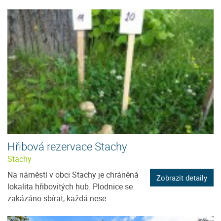
Hřibová rezervace Stachy
Stachy
Na náměstí v obci Stachy je chráněná
Zobrazit detaily
lokalita hřibovitých hub. Plodnice se
zakázáno sbírat, každá nese...