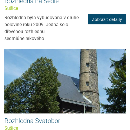
Rozhledna na Sedle
Sušice
Rozhledna byla vybudována v druhé
Zobrazit detaily
polovině roku 2009. Jedná se o
dřevěnou rozhlednu
sedmiúhelníkového...
Rozhledna Svatobor
Sušice