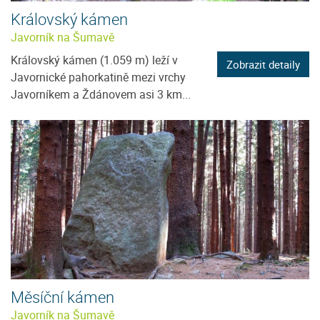
Královský kámen
Javorník na Šumavě
Královský kámen (1.059 m) leží v
Zobrazit detaily
Javornické pahorkatině mezi vrchy
Javorníkem a Ždánovem asi 3 km...
Měsíční kámen
Javorník na Šumavě