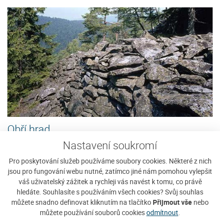
Obří hrad
Popelná u Nicova
Nastavení soukromí
Nedaleko Kašperských Hor (asi 6 km
Zobrazit detaily
Pro poskytování služeb používáme soubory cookies. Některé z nich
jihovýchodně) se nachází ve výšce asi
jsou pro fungování webu nutné, zatímco jiné nám pomohou vylepšit
1.005 m nad mořem pozůstatek...
váš uživatelský zážitek a rychleji vás navést k tomu, co právě
hledáte. Souhlasíte s používáním všech cookies? Svůj souhlas
můžete snadno definovat kliknutím na tlačítko
Přijmout vše
nebo
můžete používání souborů cookies
odmítnout
.