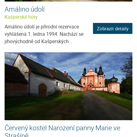
Amálino údolí
Kašperské hory
Amálino údolí je přírodní rezervace
Zobrazit detaily
vyhlášená 1. ledna 1994. Nachází se
jihovýchodně od Kašperských...
Červený kostel Narození panny Marie ve
Strašíně