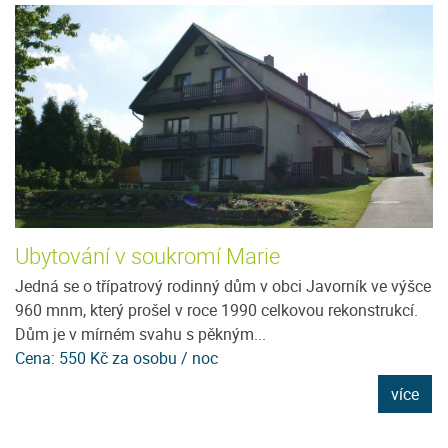
Ubytování v soukromí Marie
U
Jedná se o třípatrový rodinný dům v obci Javorník ve výšce
N
960 mnm, který prošel v roce 1990 celkovou rekonstrukcí.
pr
Dům je v mírném svahu s pěkným...
pr
Cena: 550 Kč za osobu / noc
C
e
více