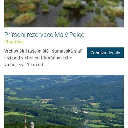
Přírodní rezervace Malý Polec
Churáňov
Vrchovištní rašeliniště - šumavská slať
Zobrazit detaily
leží pod vrcholem Churáňovského
vrchu, cca. 1 km od...