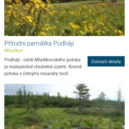
Přírodní památka Podhájí
Mladíkov
Podhájí - údolí Mladíkovského potoka
Zobrazit detaily
je maloplošné chráněné území. Kromě
potoka s četnými meandry tvoří...