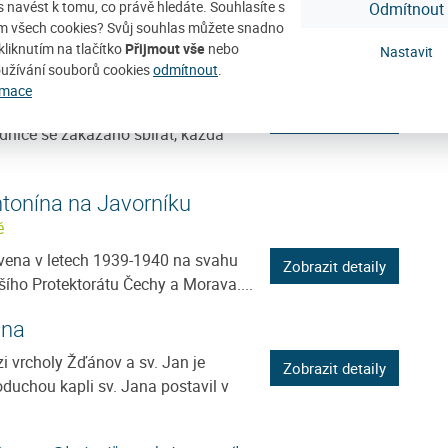
ad řekou Otavou v...
ás navést k tomu, co právě hledáte. Souhlasíte s
Odmítnout
m všech cookies? Svůj souhlas můžete snadno
vace Stachy
kliknutím na tlačítko
Přijmout vše
nebo
Nastavit
užívání souborů cookies
odmítnout
.
rmace
tachy je chráněná lokalita
Zobrazit detaily
odnice se zakázáno sbírat, každá
ntonína na Javorníku
ě
vena v letech 1939-1940 na svahu
Zobrazit detaily
šího Protektorátu Čechy a Morava....
ana
 vrcholy Žďánov a sv. Jan je
Zobrazit detaily
duchou kapli sv. Jana postavil v