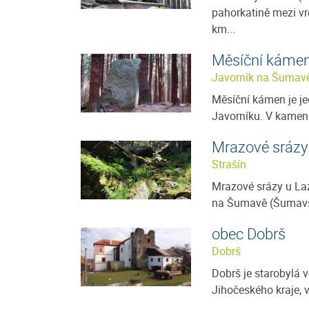
pahorkatině mezi v
km...
Měsíční káme
Javorník na Šumav
Měsíční kámen je j
Javorníku. V kamenu
Mrazové srázy
Strašín
Mrazové srázy u Laz
na Šumavě (Šumavské
obec Dobrš
Dobrš
Dobrš je starobylá v
Jihočeského kraje, v