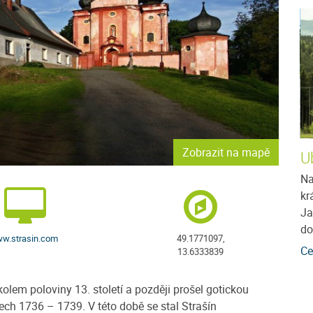
Zobrazit na mapě
Penzion Javorina
U
é síly,
Vítáme Vás v rodinném penzionu Javorina -
Na
 přírodu?
Javorník na Šumavě. Příjemné rodinné prostředí
kr
v soukromí
penzionu Javorina Vám nabízí ubytování pro
Ja
rodinnou...
do
w.strasin.com
49.1771097,
více
Cena: 250 Kč za osobu / noc
více
Ce
13.6333839
lem poloviny 13. století a později prošel gotickou
ech 1736 – 1739. V této době se stal Strašín