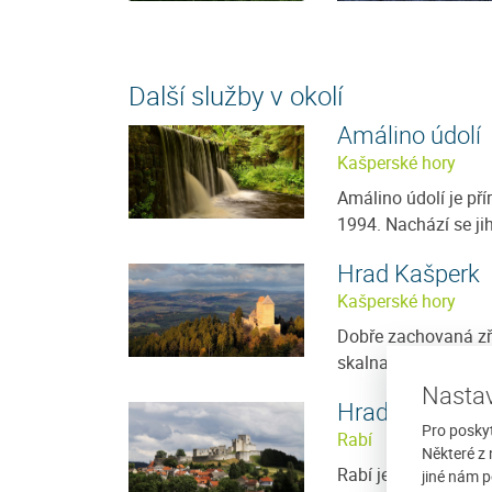
Další služby v okolí
Amálino údolí
Kašperské hory
Amálino údolí je pří
1994. Nachází se ji
Hrad Kašperk
Kašperské hory
Dobře zachovaná zří
skalnatém ostrohu n
Nastav
Hrad Rabí
Pro posky
Rabí
Některé z 
Rabí je zřícenina hr
jiné nám p