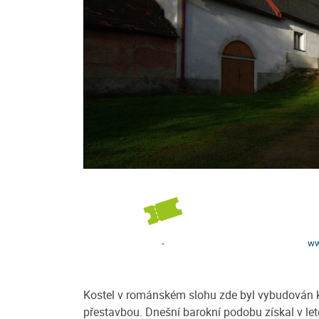
Chalupa U Šperlů
osazen do klidného
Potřebujete si odpočinout, nasbírat nov
c šumavského národního
relaxovat, mít klid a užít si nádhernou
uristické trasy
Nic Vám nebrání! Nechte se ubytovat 
u...
-
ww
/ noc
více
Cena: 350 Kč za osobu / noc
Kostel v románském slohu zde byl vybudován ko
přestavbou. Dnešní barokní podobu získal v let