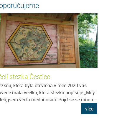
oporučujeme
elí stezka Čestice
ezkou, která byla otevřena v roce 2020 vás
ovede malá včelka, která stezku popisuje.„Milý
íteli, jsem včela medonosná. Pojď se se mnou...
více