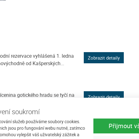
rodní rezervace vyhlášená 1. ledna
Zobrazit detaily
hovýchodně od Kašperských...
cenina gotického hradu se tyčí na
Zobrazit detaily
a horním toku řeky Otavy v...
ení soukromí
tování služeb používáme soubory cookies.
Přijmout v
nich jsou pro fungování webu nutné, zatímco
adu ležící ve stejnojmenné vesnici na
omohou vylepšit váš uživatelský zážitek a
Zobrazit detaily