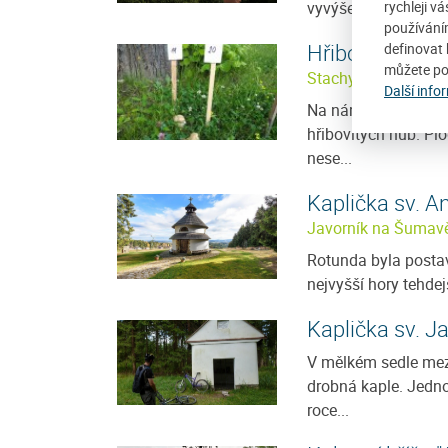
vyvýšeném ostrohu n
rychleji v
používání
Hřibová rezer
definovat 
můžete po
Stachy
Další info
Na náměstí v obci S
hřibovitých hub. Pl
nese...
Kaplička sv. A
Javorník na Šumav
Rotunda byla posta
nejvyšší hory tehdej
Kaplička sv. J
V mělkém sedle mezi
drobná kaple. Jedno
roce...