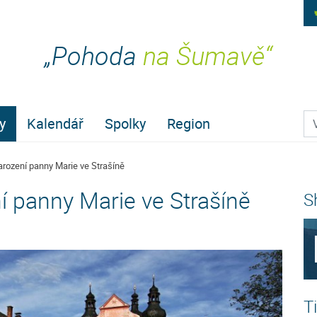
„Pohoda
na Šumavě“
Pr
y
Kalendář
Spolky
Region
arození panny Marie ve Strašíně
í panny Marie ve Strašíně
S
T