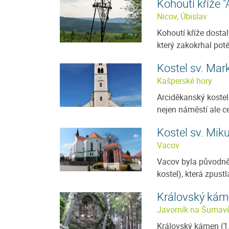
Kohoutí kříže 
Nicov, Úbislav
Kohoutí kříže dosta
který zakokrhal poté,
Kostel sv. Mar
Kašperské hory
Arciděkanský kostel
nejen náměstí ale ce
Kostel sv. Mik
Vacov
Vacov byla původně
kostel), která zpustl
Královský ká
Javorník na Šumav
Královský kámen (1.