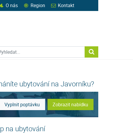
O nás
Region
Kontakt
ohledat web
Vyhledat...
háníte ubytování na Javorníku?
Vyplnit poptávku
Zobrazit nabídku
ip na ubytování