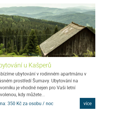
bytování u Kašperů
Hotel Krásn
bízíme ubytování v rodinném apartmánu v
Hotel Krásná Vy
ásném prostředí Šumavy. Ubytování na
jediný na výcho
vorníku je vhodné nejen pro Vaši letní
n. m.) může poc
volenou, kdy můžete...
umožňující...
na: 350 Kč za osobu / noc
více
Cena: 510 Kč za