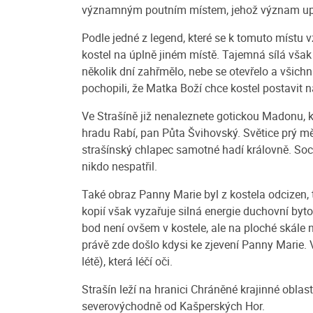
významným poutním místem, jehož význam upad
Podle jedné z legend, které se k tomuto místu v
kostel na úplně jiném místě. Tajemná sílá vša
několik dní zahřmělo, nebe se otevřelo a všichn
pochopili, že Matka Boží chce kostel postavit na 
Ve Strašíně již nenaleznete gotickou Madonu, 
hradu Rabí, pan Půta Švihovský. Světice prý mě
strašínský chlapec samotné hadí královně. Socha
nikdo nespatřil.
Také obraz Panny Marie byl z kostela odcizen, t
kopií však vyzařuje silná energie duchovní byt
bod není ovšem v kostele, ale na ploché skále
právě zde došlo kdysi ke zjevení Panny Marie. 
létě), která léčí oči.
Strašín leží na hranici Chráněné krajinné obl
severovýchodně od Kašperských Hor.