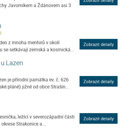
rchy Javorníkem a Ždánovem asi 3
n
ě
eden z mnoha menhirů v okolí
Zobrazit detaily
 se setkávají zemská a kosmická...
 u Lazen
en je přírodní památka ev. č. 626
Zobrazit detaily
 pláně) jižně od obce Strašín...
esnička, ležící v severozápadní části
Zobrazit detaily
 okrese Strakonice a...