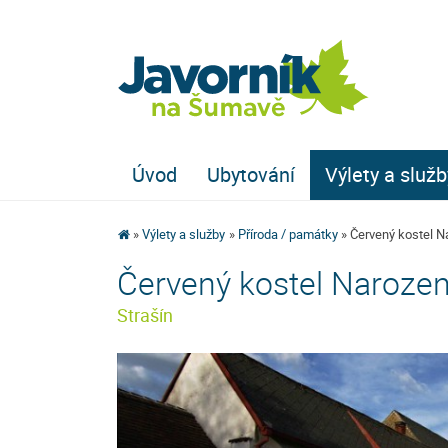
Úvod
Ubytování
Výlety a služb
Výlety a služby
Příroda / památky
Červený kostel N
Červený kostel Narozen
Strašín