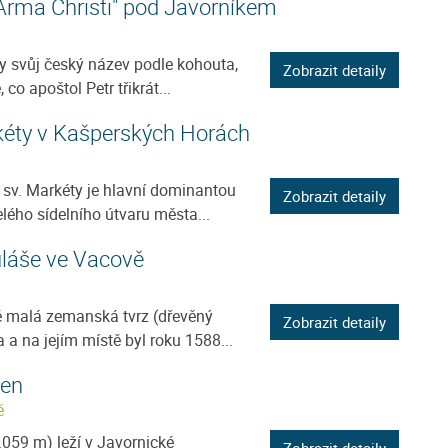
"Arma Christi" pod Javorníkem
ly svůj český název podle kohouta,
Zobrazit detaily
 co apoštol Petr třikrát...
kéty v Kašperských Horách
 sv. Markéty je hlavní dominantou
Zobrazit detaily
lého sídelního útvaru města...
uláše ve Vacově
 malá zemanská tvrz (dřevěný
Zobrazit detaily
a a na jejím místě byl roku 1588...
men
ě
059 m) leží v Javornické
Zobrazit detaily