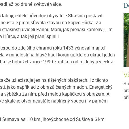
D
l až po druhé světové válce.
ztahují, chtěli původně obyvatelé Strašína postavit
k neustále přemisťovala stavbu na kopec Hůrka. Za
i strašínští uviděli Pannu Marii, jak přenáší kameny. Tím
Hůrce, a tak její přání splnili.
kterou do zdejšího chrámu roku 1433 věnoval majitel
la v minulosti na hlavě hadí korunku, kterou ukradl jeden
 se bohužel v roce 1990 ztratila a od té doby ji vícekrát
Vč
akže už existuje jen na tištěných plakátech. I z těchto
St
osti, jako například z obrazů černých madon. Energetický
pr
 na výběžku za ním, před malou kapličkou s obrazem. A
př
Ve skále je otvor neustále naplněný vodou (i v parném
asti Šumava asi 10 km jihovýchodně od Sušice a 6 km