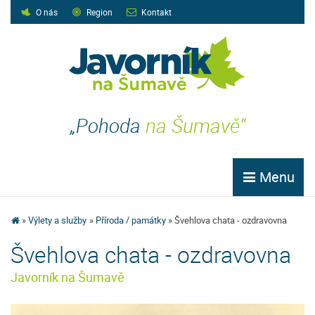
O nás
Region
Kontakt
„Pohoda
na Šumavě“
Menu
Výlety a služby
Příroda / památky
Švehlova chata - ozdravovna
Švehlova chata - ozdravovna
Javorník na Šumavě