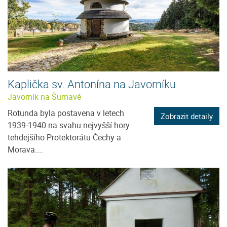
Kaplička sv. Antonína na Javorníku
Javorník na Šumavě
Rotunda byla postavena v letech
Zobrazit detaily
1939-1940 na svahu nejvyšší hory
tehdejšího Protektorátu Čechy a
Morava....