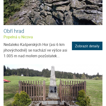
Obří hrad
Popelná u Nicova
Nedaleko Kašperských Hor (asi 6 km
Zobrazit detaily
jihovýchodně) se nachází ve výšce asi
1.005 m nad mořem pozůstatek...