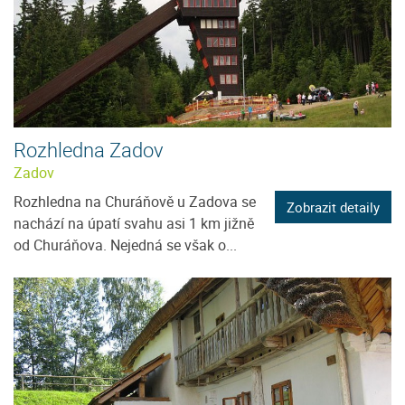
Rozhledna Zadov
Zadov
Rozhledna na Churáňově u Zadova se
Zobrazit detaily
nachází na úpatí svahu asi 1 km jižně
od Churáňova. Nejedná se však o...