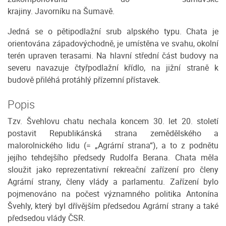
krajiny. Javorníku na Šumavě.
Jedná se o pětipodlažní srub alpského typu. Chata je
orientována západovýchodně, je umístěna ve svahu, okolní
terén upraven terasami. Na hlavní střední část budovy na
severu navazuje čtyřpodlažní křídlo, na jižní straně k
budově přiléhá protáhlý přízemní přístavek.
Popis
Tzv. Švehlovu chatu nechala koncem 30. let 20. století
postavit Republikánská strana zemědělského a
malorolnického lidu (= „Agrární strana“), a to z podnětu
jejího tehdejšího předsedy Rudolfa Berana. Chata měla
sloužit jako reprezentativní rekreační zařízení pro členy
Agrární strany, členy vlády a parlamentu. Zařízení bylo
pojmenováno na počest významného politika Antonína
Švehly, který byl dřívějším předsedou Agrární strany a také
předsedou vlády ČSR.