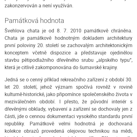
zakonzervován a není využíván.
Památková hodnota
Švehlova chata je od 8. 7. 2010 památkově chráněna.
Chata je památkově hodnotným dokladem architektury
první poloviny 20. století se zachovalým architektonickým
konceptem včetně dispozice a představuje ojedinělou
stavbu pětipodlažního dřevěného srubu „alpského typu“,
která je citlivě zakomponována do šumavské krajiny.
Jedná se o cenný příklad rekreačního zařízení z období 30.
let 20. století, jehož význam spočívá rovněž v rovině
kulturně-historické, jako připomínce společenského života v
meziválečném období. I přesto, že původní interiér s
dřevěnými obklady, vybavení a zařízení se dochovaly jen z
části, jde o cennou dokumentaci vysokého standardu první
republiky. Památkově velmi hodnotná je dochovaná
kolekce obrazů provedená olejovou technikou na mědi,