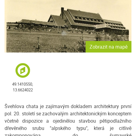
Zobrazit na mapě
49.1410550,
13.6624022
Švehlova chata je zajímavým dokladem architektury první
pol. 20. století se zachovalým architektonickým konceptem
včetně dispozice a ojedinělou stavbou pětipodlažního
dřevěného srubu "alpského typu", která je citlivě
zakomponována do šumavské