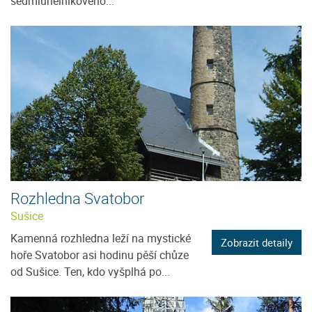
sedmiúhelníkového...
Rozhledna Svatobor
Sušice
Kamenná rozhledna leží na mystické
Zobrazit detaily
hoře Svatobor asi hodinu pěší chůze
od Sušice. Ten, kdo vyšplhá po...