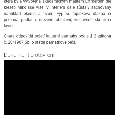
která byla vytvořena akademickým malířem Effmertem dle
kreseb Mikoláše Alše. V interiéru dále zůstaly zachovány
například okenní a dveřní výplně, topinková dlažba či
prkenná podlaha, dřevěné obložení, vestavěné skříně či
lavice.
Chata odpovídá pojetí kulturní památky podle § 2 zákona
č. 20/1987 Sb. o státní památkové péči.
Dokument o otevření