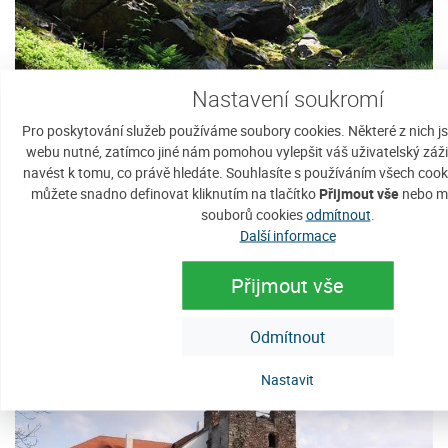
Nastavení soukromí
Pro poskytování služeb používáme soubory cookies. Některé z nich j
webu nutné, zatímco jiné nám pomohou vylepšit váš uživatelský zážit
navést k tomu, co právě hledáte. Souhlasíte s používáním všech cook
můžete snadno definovat kliknutím na tlačítko
Přijmout vše
nebo mů
souborů cookies
odmítnout
.
Mrazové srázy u Lazen
Další informace
Strašín
Mrazové srázy u Lazen je přírodní
Přijmout vše
Zobrazit detaily
památka ev. č. 626 na Šumavě
(Šumavské pláně) jižně od obce
Odmítnout
Strašín...
Nastavit