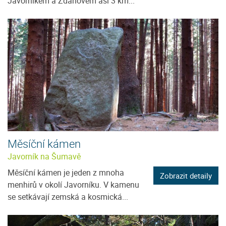
Javorníkem a Ždánovem asi 3 km...
Měsíční kámen
Javorník na Šumavě
Měsíční kámen je jeden z mnoha
Zobrazit detaily
menhirů v okolí Javorníku. V kamenu
se setkávají zemská a kosmická...