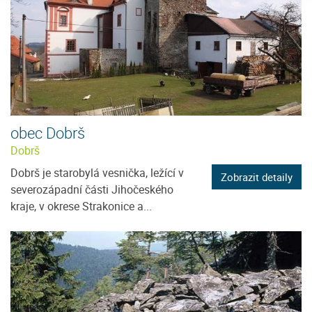
obec Dobrš
Dobrš
Dobrš je starobylá vesnička, ležící v
Zobrazit detaily
severozápadní části Jihočeského
kraje, v okrese Strakonice a...