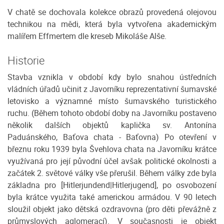
V chatě se dochovala kolekce obrazů provedená olejovou
technikou na mědi, která byla vytvořena akademickým
malířem Effmertem dle kreseb Mikoláše Alše.
Historie
Stavba vznikla v období kdy bylo snahou ústředních
vládních úřadů učinit z Javorníku reprezentativní šumavské
letovisko a významné místo šumavského turistického
ruchu. (Během tohoto období doby na Javorníku postaveno
několik dalších objektů kaplička sv. Antonína
Paduánského, Baťova chata - Baťovna) Po otevření v
březnu roku 1939 byla Švehlova chata na Javorníku krátce
využívaná pro její původní účel avšak politické okolnosti a
začátek 2. světové války vše přerušil. Během války zde byla
základna pro [Hitlerjundend|Hitlerjugend], po osvobození
byla krátce využita také americkou armádou. V 90 letech
sloužil objekt jako dětská ozdravovna (pro děti převážně z
průmyslových aglomerací). V současnosti je objekt