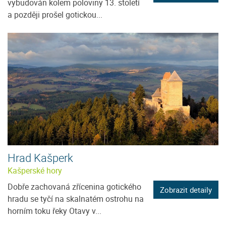
vybudován kolem poloviny 13. století
a později prošel gotickou...
Hrad Kašperk
Kašperské hory
Dobře zachovaná zřícenina gotického
Zobrazit detaily
hradu se tyčí na skalnatém ostrohu na
horním toku řeky Otavy v...