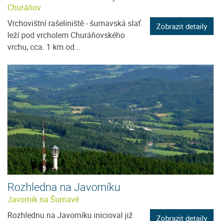
Churáňov
Vrchovištní rašeliniště - šumavská slať
Zobrazit detaily
leží pod vrcholem Churáňovského
vrchu, cca. 1 km od...
Rozhledna na Javorníku
Javorník na Šumavě
Rozhlednu na Javorníku inicioval již
Zobrazit detaily