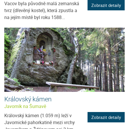
Vacov byla původně malá zemanská
Zobrazit detaily
tvrz (dřevěný kostel), která zpustla a
na jejím místě byl roku 1588...
Královský kámen
Javorník na Šumavě
Královský kámen (1.059 m) leží v
Zobrazit detaily
Javornické pahorkatině mezi vrchy