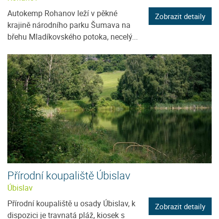
Autokemp Rohanov leží v pěkné
Zobrazit detaily
krajině národního parku Šumava na
břehu Mladíkovského potoka, necelý...
Přírodní koupaliště Úbislav
Úbislav
Přírodní koupaliště u osady Úbislav, k
Zobrazit detaily
dispozici je travnatá pláž, kiosek s