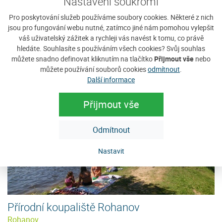
Nastavení soukromí
Pro poskytování služeb používáme soubory cookies. Některé z nich
Přírodní koupaliště Nezdice
jsou pro fungování webu nutné, zatímco jiné nám pomohou vylepšit
váš uživatelský zážitek a rychleji vás navést k tomu, co právě
Nezdice na Šumavě
hledáte. Souhlasíte s používáním všech cookies? Svůj souhlas
travnatý břeh, les betonové i písčité
Zobrazit detaily
můžete snadno definovat kliknutím na tlačítko
Přijmout vše
nebo
dno, volejbal, brouzdaliště.
můžete používání souborů cookies
odmítnout
.
Další informace
Přijmout vše
Odmítnout
Nastavit
Přírodní koupaliště Rohanov
Rohanov