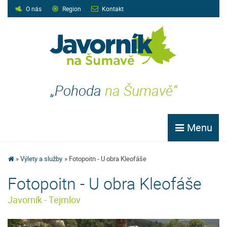
O nás
Region
Kontakt
„Pohoda
na Šumavě“
Menu
Výlety a služby
Fotopoitn - U obra Kleofáše
Fotopoitn - U obra Kleofáše
Javorník - Tejmlov