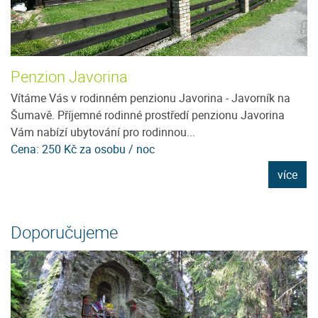
Penzion Javorina
U
Vítáme Vás v rodinném penzionu Javorina - Javorník na
J
Šumavě. Příjemné rodinné prostředí penzionu Javorina
m
Vám nabízí ubytování pro rodinnou...
ho
Cena: 250 Kč za osobu / noc
C
e
více
Doporučujeme