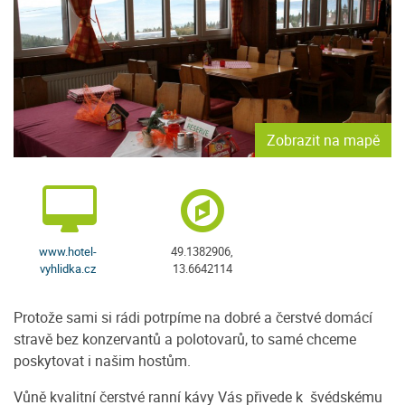
Zobrazit na mapě
www.hotel-
49.1382906,
vyhlidka.cz
13.6642114
Protože sami si rádi potrpíme na dobré a čerstvé domácí
stravě bez konzervantů a polotovarů, to samé chceme
poskytovat i našim hostům.
Vůně kvalitní čerstvé ranní kávy Vás přivede k švédskému