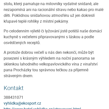
stolu, který pamatuje na milovníky vydatné snídaně, ale
nezapomíná ani na racionální stravu nebo kakao pro malé
děti. Poklidnou snídaňovou atmosféru už jen dokreslí
křupavé teplé rohlíky z místní pekárny.
Po celodenním výletě či lyžování jistě potěší naše domácí
kuchyně s večeřemi připravovanými s láskou a podle
osvědčených receptů.
A protože dobrou večeří u nás den nekončí, může být
posezení s krásným výhledem na noční panorama se
sklenkou lahodného velkopavlovického vína z vinařství
pana Procházky tou správnou tečkou za příjemně
stráveným dnem.
Kontakt
388431071
vyhlidka@ekosport.cz
http://www.hotel-vyhlidka.cz/stravovani.html