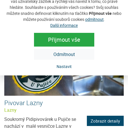
váš uživatelský zážitek a rychleji vás navést k tomu, co právě
hledáte. Souhlasíte s používáním všech cookies? Svůj souhlas
V roce 2016, v centru Kašperských Hor,
Zobrazit detaily
můžete snadno definovat kliknutím na tlačítko
Přijmout vše
nebo
pouze několik desitek metru od
můžete používání souborů cookies
odmítnout
.
budovy původního pivovaru, byl...
Další informace
Přijmout vše
Odmítnout
Nastavit
Pivovar Lazny
Lazny
Soukromý Pidipivovárek u Pujiče se
Zobrazit detaily
nachází v malé vesničce Lazny v