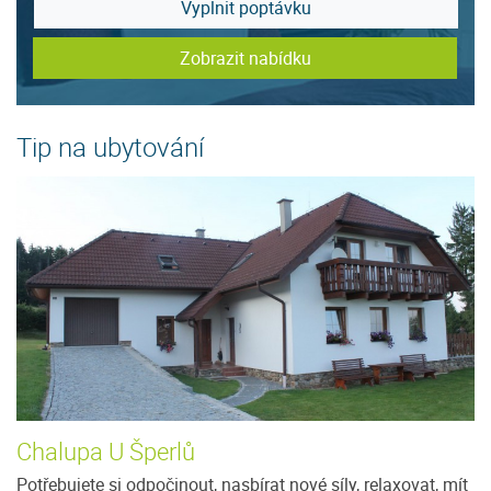
Vyplnit poptávku
Zobrazit nabídku
Tip na ubytování
Chalupa U Šperlů
P
Potřebujete si odpočinout, nasbírat nové síly, relaxovat, mít
V 