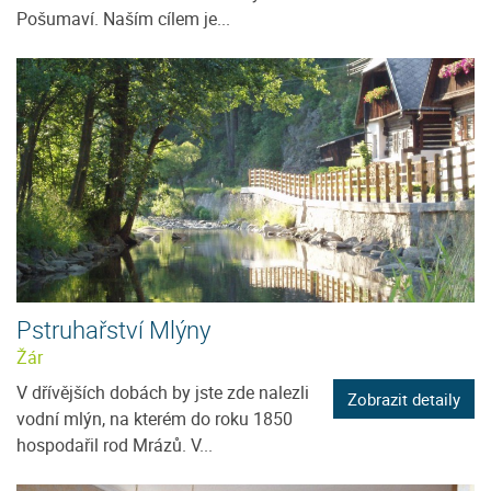
Pošumaví. Naším cílem je...
Pstruhařství Mlýny
Žár
V dřívějších dobách by jste zde nalezli
Zobrazit detaily
vodní mlýn, na kterém do roku 1850
hospodařil rod Mrázů. V...