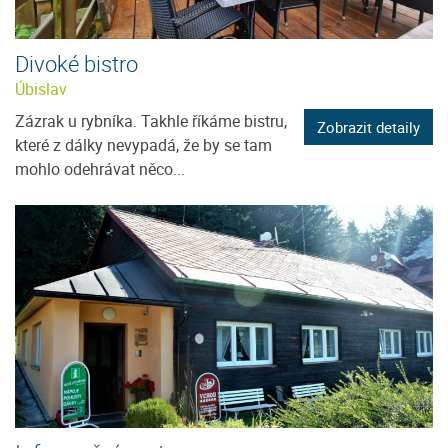
Divoké bistro
Úbislav
Zázrak u rybníka. Takhle říkáme bistru,
Zobrazit detaily
které z dálky nevypadá, že by se tam
mohlo odehrávat něco...