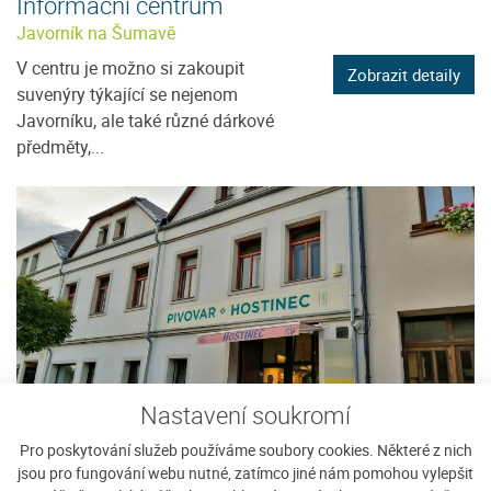
Informační centrum
Javorník na Šumavě
V centru je možno si zakoupit
Zobrazit detaily
suvenýry týkající se nejenom
Javorníku, ale také různé dárkové
předměty,...
Nastavení soukromí
Pro poskytování služeb používáme soubory cookies. Některé z nich
Pivovar Kašperské Hory
jsou pro fungování webu nutné, zatímco jiné nám pomohou vylepšit
Kašperské hory