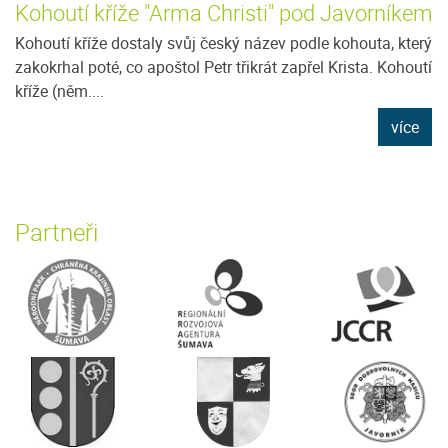
Kohoutí kříže "Arma Christi" pod Javorníkem
Kohoutí kříže dostaly svůj český název podle kohouta, který
zakokrhal poté, co apoštol Petr třikrát zapřel Krista. Kohoutí
kříže (něm....
více
Partneři