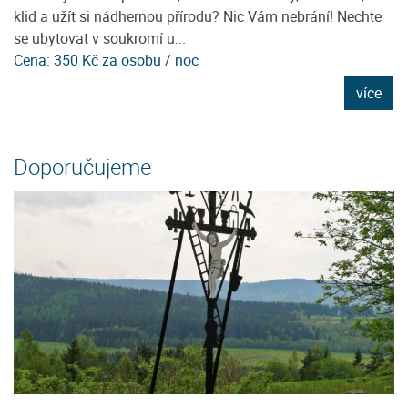
en
klid a užít si nádhernou přírodu? Nic Vám nebrání! Nechte
ka
se ubytovat v soukromí u...
ji
Cena: 350 Kč za osobu / noc
C
e
více
Doporučujeme