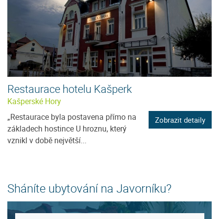
Restaurace hotelu Kašperk
Kašperské Hory
„Restaurace byla postavena přímo na
Zobrazit detaily
základech hostince U hroznu, který
vznikl v době největší...
Sháníte ubytování na Javorníku?