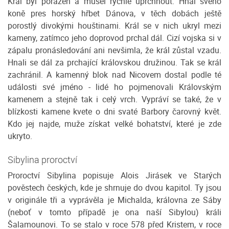
Král byl poražen a musel rychle uprchnout. Hnal svého
koně pres horský hřbet Dánova, v těch dobách ještě
porostlý divokými houštinami. Král se v nich ukryl mezi
kameny, zatímco jeho doprovod prchal dál. Cizí vojska si v
zápalu pronásledování ani nevšimla, že král zůstal vzadu.
Hnali se dál za prchající královskou družinou. Tak se král
zachránil. A kamenný blok nad Nicovem dostal podle té
události své jméno - lidé ho pojmenovali Královským
kamenem a stejně tak i celý vrch. Vypráví se také, že v
blízkosti kamene kvete o dni svaté Barbory čarovný květ.
Kdo jej najde, muže získat velké bohatství, které je zde
ukryto.
Sibylina proroctví
Proroctví Sibylina popisuje Alois Jirásek ve Starých
pověstech českých, kde je shrnuje do dvou kapitol. Ty jsou
v originále tři a vyprávěla je Michalda, královna ze Sáby
(neboť v tomto případě je ona naší Sibylou) králi
Šalamounovi. To se stalo v roce 578 před Kristem, v roce