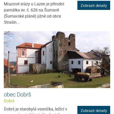
Mrazové srázy u Lazen je přírodní
Zobrazit detaily
památka ev. č. 626 na Šumavě
(Šumavské pláně) jižně od obce
Strašín...
obec Dobrš
Dobrš
Dobrš je starobylá vesnička, ležící v
Zobrazit detaily