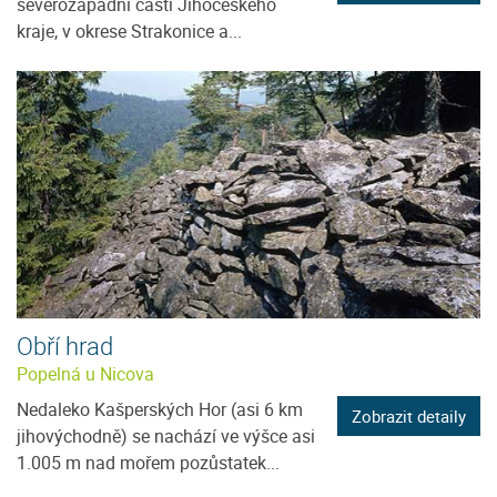
severozápadní části Jihočeského
kraje, v okrese Strakonice a...
Obří hrad
Popelná u Nicova
Nedaleko Kašperských Hor (asi 6 km
Zobrazit detaily
jihovýchodně) se nachází ve výšce asi
1.005 m nad mořem pozůstatek...