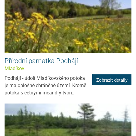
Přírodní památka Podhájí
Mladíkov
Podhájí - údolí Mladíkovského potoka
Zobrazit detaily
je maloplošné chráněné území. Kromě
potoka s četnými meandry tvoří...