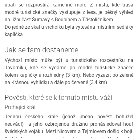
úpatí se rozprostírá kamenné moře. Z místa, kde trasa
modré turistické značky vystupuje z lesa, je pěkný výhled
na jižní část Šumavy s Boubínem a Třístoličníkem.
Do jedné ze skal u vrcholku byla vytesána místními sedláky
kaplička.
Jak se tam dostaneme
Výchozí místo může být u turistického rozcestníku na
Javorníku, kde se vydáme po modré turistické značče
kolem kapličky a rozhledny (3 km). Nebo vyzazit po zelené
na Krásnou vyhlídku a dále po červené (3,4 km).
Pověsti, které se k tomuto místu váží
Prchající král
Jednou českého krále (jehož jméno pověst bohužel
neuvádí) a jeho ozbrojenou družinu pronásledoval houf
švédských vojáku. Mezi Nicovem a Tejmlovem došlo k boji.