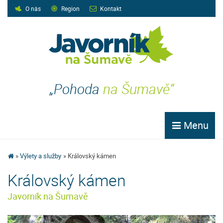
O nás
Region
Kontakt
„Pohoda
na Šumavě“
Menu
Výlety a služby
Královský kámen
Královský kámen
Javorník na Šumavě