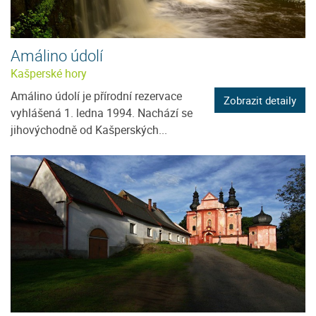
Amálino údolí
Kašperské hory
Amálino údolí je přírodní rezervace
Zobrazit detaily
vyhlášená 1. ledna 1994. Nachází se
jihovýchodně od Kašperských...