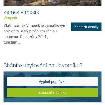
Zámek Vimperk
Vimperk
Státní zámek Vimperk je památkovým
Zobrazit detaily
objektem, který prošel rozsáhlou
obnovou. Od sezóny 2021 je
turistům...
Sháníte ubytování na Javorníku?
Vyplnit poptávku
Zobrazit nabídku