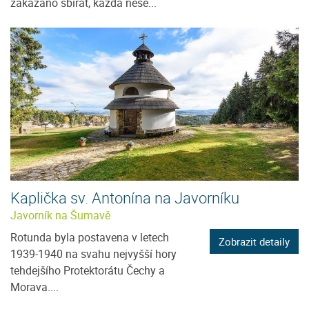
zakázáno sbírat, každá nese...
Kaplička sv. Antonína na Javorníku
Javorník na Šumavě
Rotunda byla postavena v letech
Zobrazit detaily
1939-1940 na svahu nejvyšší hory
tehdejšího Protektorátu Čechy a
Morava....