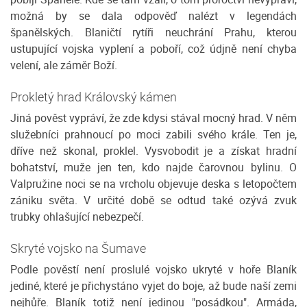
možná by se dala odpověď nalézt v legendách
španělských. Blaničtí rytíři neuchrání Prahu, kterou
ustupující vojska vyplení a poboří, což údjně není chyba
velení, ale záměr Boží.
Prokletý hrad Královský kámen
Jiná pověst vypráví, že zde kdysi stával mocný hrad. V něm
služebníci prahnoucí po moci zabili svého krále. Ten je,
dříve než skonal, proklel. Vysvobodit je a získat hradní
bohatství, muže jen ten, kdo najde čarovnou bylinu. O
Valpružine noci se na vrcholu objevuje deska s letopočtem
zániku světa. V určité době se odtud také ozývá zvuk
trubky ohlašující nebezpečí.
Skryté vojsko na Šumave
Podle pověstí není proslulé vojsko ukryté v hoře Blaník
jediné, které je přichystáno vyjet do boje, až bude naší zemi
nejhůře. Blaník totiž není jedinou "posádkou". Armáda,