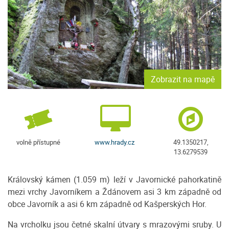
Zobrazit na mapě
volně přístupné
www.hrady.cz
49.1350217,
13.6279539
Královský kámen (1.059 m) leží v Javornické pahorkatině
mezi vrchy Javorníkem a Ždánovem asi 3 km západně od
obce Javorník a asi 6 km západně od Kašperských Hor.
Na vrcholku jsou četné skalní útvary s mrazovými sruby. U