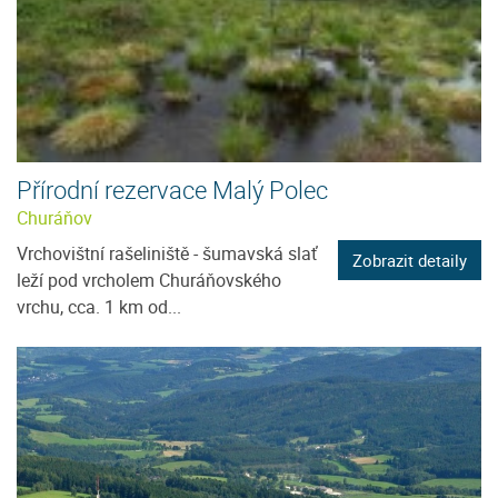
Přírodní rezervace Malý Polec
Churáňov
Vrchovištní rašeliniště - šumavská slať
Zobrazit detaily
leží pod vrcholem Churáňovského
vrchu, cca. 1 km od...