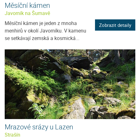
Měsíční kámen
Javorník na Šumavě
Měsíční kámen je jeden z mnoha
Zobrazit detaily
menhirů v okolí Javorníku. V kamenu
se setkávají zemská a kosmická...
Mrazové srázy u Lazen
Strašín