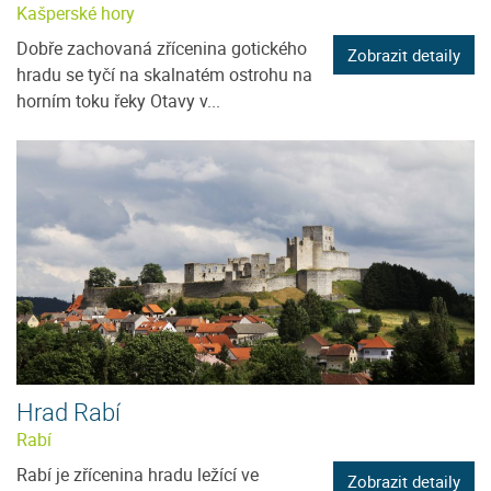
Kašperské hory
Dobře zachovaná zřícenina gotického
Zobrazit detaily
hradu se tyčí na skalnatém ostrohu na
horním toku řeky Otavy v...
Hrad Rabí
Rabí
Rabí je zřícenina hradu ležící ve
Zobrazit detaily