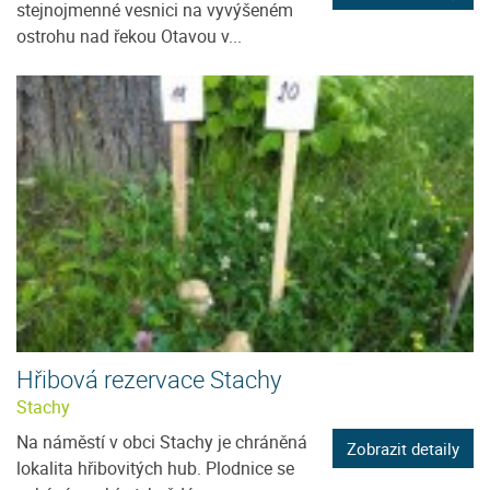
stejnojmenné vesnici na vyvýšeném
ostrohu nad řekou Otavou v...
Hřibová rezervace Stachy
Stachy
Na náměstí v obci Stachy je chráněná
Zobrazit detaily
lokalita hřibovitých hub. Plodnice se