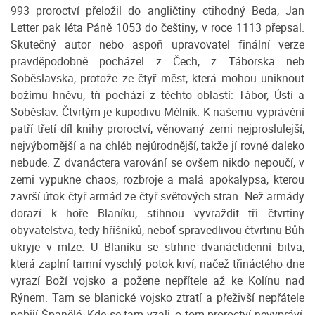
993 proroctví přeložil do angličtiny ctihodný Beda, Jan
Letter pak léta Páně 1053 do češtiny, v roce 1113 přepsal.
Skutečný autor nebo aspoň upravovatel finální verze
pravděpodobně pocházel z Čech, z Táborska neb
Soběslavska, protože ze čtyř měst, která mohou uniknout
božímu hněvu, tři pochází z těchto oblastí: Tábor, Ústí a
Soběslav. Čtvrtým je kupodivu Mělník. K našemu vyprávění
patří třetí díl knihy proroctví, věnovaný zemi nejproslulejší,
nejvýbornější a na chléb nejúrodnější, takže jí rovné daleko
nebude. Z dvanáctera varování se ovšem nikdo nepoučí, v
zemi vypukne chaos, rozbroje a malá apokalypsa, kterou
završí útok čtyř armád ze čtyř světových stran. Než armády
dorazí k hoře Blaníku, stihnou vyvraždit tři čtvrtiny
obyvatelstva, tedy hříšníků, neboť spravedlivou čtvrtinu Bůh
ukryje v mlze. U Blaníku se strhne dvanáctidenní bitva,
která zaplní tamní vyschlý potok krví, načež třináctého dne
vyrazí Boží vojsko a požene nepřítele až ke Kolínu nad
Rýnem. Tam se blanické vojsko ztratí a přeživší nepřátele
pobijí Španělé. Kde se tam vzali, o tom proroctví nevypráví,