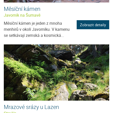
Měsíční kámen
Javorník na Šumavě
Měsíční kámen je jeden z mnoha
Zobrazit detaily
menhirů v okolí Javorníku. V kamenu
se setkávají zemská a kosmická...
Mrazové srázy u Lazen