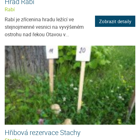
Hrad Rabí
Rabí
Rabí je zřícenina hradu ležící ve
Zobrazit detaily
stejnojmenné vesnici na vyvýšeném
ostrohu nad řekou Otavou v...
Hřibová rezervace Stachy