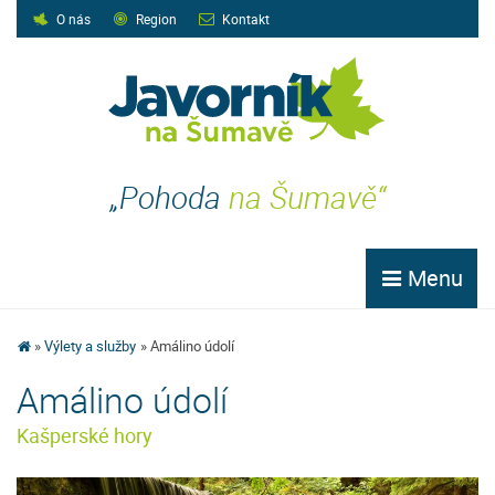
O nás
Region
Kontakt
„Pohoda
na Šumavě“
Menu
Výlety a služby
Amálino údolí
Amálino údolí
Kašperské hory