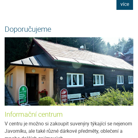
e
více
Doporučujeme
Informační centrum
V centru je možno si zakoupit suvenýry týkající se nejenom
Javorníku, ale také různé dárkové předměty, oblečení a