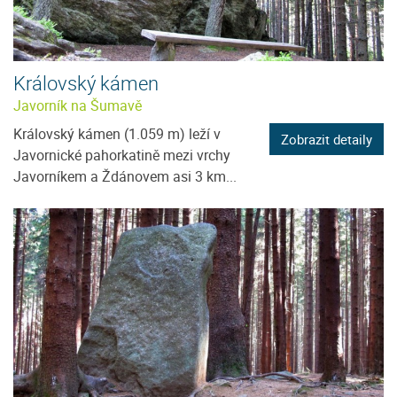
Královský kámen
Javorník na Šumavě
Královský kámen (1.059 m) leží v
Zobrazit detaily
Javornické pahorkatině mezi vrchy
Javorníkem a Ždánovem asi 3 km...