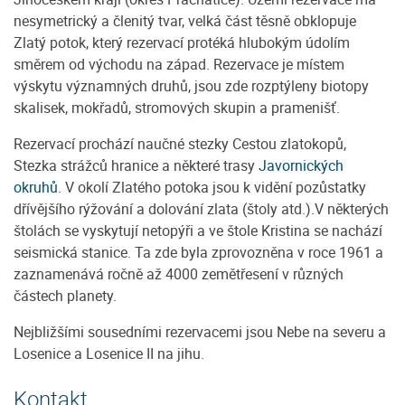
nesymetrický a členitý tvar, velká část těsně obklopuje
Zlatý potok, který rezervací protéká hlubokým údolím
směrem od východu na západ. Rezervace je místem
výskytu významných druhů, jsou zde rozptýleny biotopy
skalisek, mokřadů, stromových skupin a pramenišť.
Rezervací prochází naučné stezky Cestou zlatokopů,
Stezka strážců hranice a některé trasy
Javornických
okruhů
. V okolí Zlatého potoka jsou k vidění pozůstatky
dřívějšího rýžování a dolování zlata (štoly atd.).V některých
štolách se vyskytují netopýři a ve štole Kristina se nachází
seismická stanice. Ta zde byla zprovozněna v roce 1961 a
zaznamenává ročně až 4000 zemětřesení v různých
částech planety.
Nejbližšími sousedními rezervacemi jsou Nebe na severu a
Losenice a Losenice II na jihu.
Kontakt