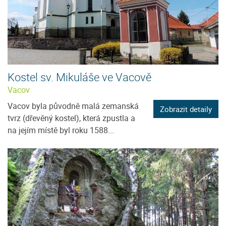
Kostel sv. Mikuláše ve Vacově
Vacov
Vacov byla původně malá zemanská
Zobrazit detaily
tvrz (dřevěný kostel), která zpustla a
na jejím místě byl roku 1588...