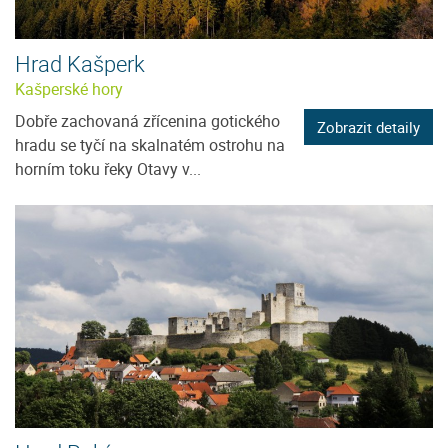
Hrad Kašperk
Kašperské hory
Dobře zachovaná zřícenina gotického
Zobrazit detaily
hradu se tyčí na skalnatém ostrohu na
horním toku řeky Otavy v...