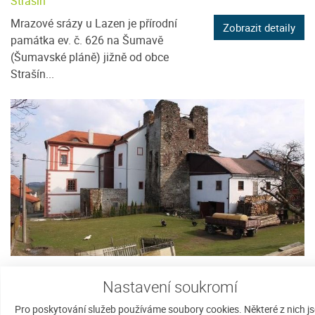
Strašín
Mrazové srázy u Lazen je přírodní
Zobrazit detaily
památka ev. č. 626 na Šumavě
(Šumavské pláně) jižně od obce
Strašín...
obec Dobrš
Nastavení soukromí
Dobrš
Pro poskytování služeb používáme soubory cookies. Některé z nich j
Dobrš je starobylá vesnička, ležící v