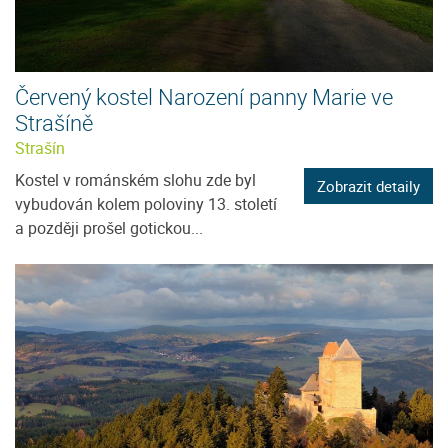
Červený kostel Narození panny Marie ve
Strašíně
Strašín
Kostel v románském slohu zde byl
Zobrazit detaily
vybudován kolem poloviny 13. století
a později prošel gotickou...