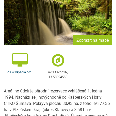
Zobrazit na mapě
cs.wikipedia.org
49.1332661N,
13.5505458E
Amálino údolí je přírodní rezervace vyhlášená 1. ledna
1994. Nachází se jihovýchodně od Kašperských Hor v
CHKO Šumava. Pokrývá plochu 80,93 ha, z toho leží 77,35
ha v Plzeňském kraji (okres Klatovy) a 3,58 ha v
Jihočeském kraji (okres Prachatice). Území rezervace má