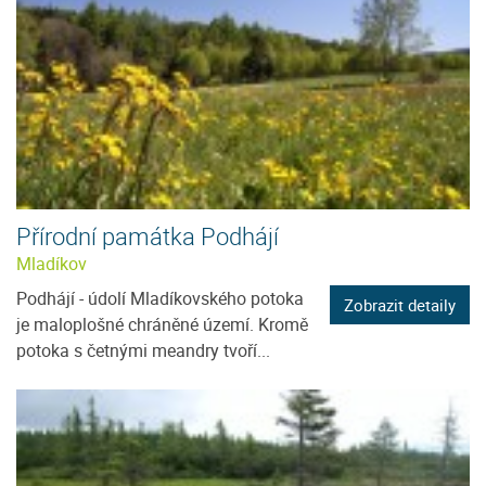
Přírodní památka Podhájí
Mladíkov
Podhájí - údolí Mladíkovského potoka
Zobrazit detaily
je maloplošné chráněné území. Kromě
potoka s četnými meandry tvoří...