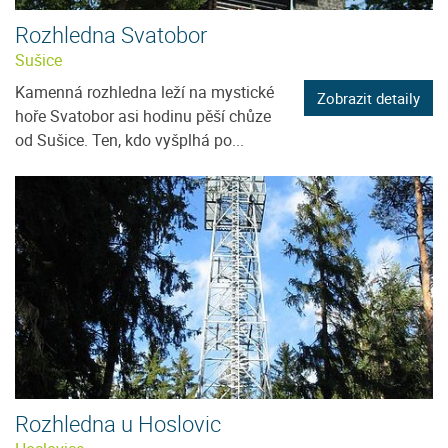
Rozhledna Svatobor
Sušice
Kamenná rozhledna leží na mystické
Zobrazit detaily
hoře Svatobor asi hodinu pěší chůze
od Sušice. Ten, kdo vyšplhá po...
Rozhledna u Hoslovic