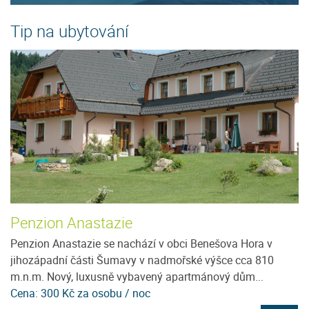
Tip na ubytování
Penzion Anastazie
P
Penzion Anastazie se nachází v obci Benešova Hora v
Ne
jihozápadní části Šumavy v nadmořské výšce cca 810
u
m.n.m. Nový, luxusně vybavený apartmánový dům...
tu
Cena: 300 Kč za osobu / noc
C