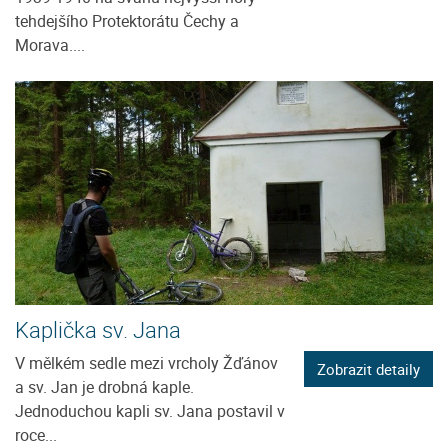
tehdejšího Protektorátu Čechy a
Morava....
Kaplička sv. Jana
V mělkém sedle mezi vrcholy Žďánov
Zobrazit detaily
a sv. Jan je drobná kaple.
Jednoduchou kapli sv. Jana postavil v
roce...