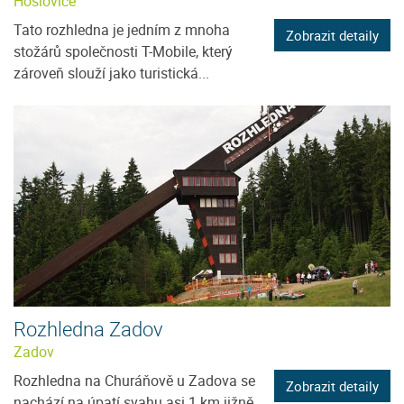
Hoslovice
Tato rozhledna je jedním z mnoha
Zobrazit detaily
stožárů společnosti T-Mobile, který
zároveň slouží jako turistická...
Rozhledna Zadov
Zadov
Rozhledna na Churáňově u Zadova se
Zobrazit detaily
nachází na úpatí svahu asi 1 km jižně