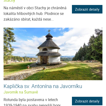
Stachy
Na náměstí v obci Stachy je chráněná
Zobrazit detaily
lokalita hřibovitých hub. Plodnice se
zakázáno sbírat, každá nese...
Kaplička sv. Antonína na Javorníku
Javorník na Šumavě
Rotunda byla postavena v letech
Zobrazit detaily
1939-1940 na svahu nejvyšší hory