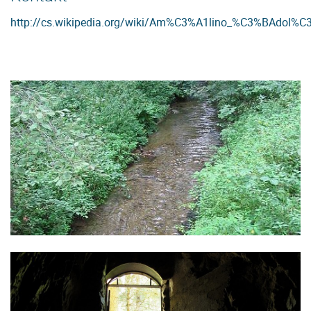
http://cs.wikipedia.org/wiki/Am%C3%A1lino_%C3%BAdol%