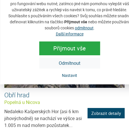
Zobrazit detaily
pro fungování webu nutné, zatímco jiné nám pomohou vylepšit váš
severozápadní části Jihočeského
uživatelský zážitek a rychleji vás navést k tomu, co právě hledáte.
kraje, v okrese Strakonice a...
Souhlasíte s používáním všech cookies? Svůj souhlas můžete snadn
definovat kliknutím na tlačítko
Přijmout vše
nebo můžete používán
souborů cookies
odmítnout
.
Další informace
Přijmout vše
Odmítnout
Nastavit
Obří hrad
Popelná u Nicova
Nedaleko Kašperských Hor (asi 6 km
Zobrazit detaily
jihovýchodně) se nachází ve výšce asi
1.005 m nad mořem pozůstatek...