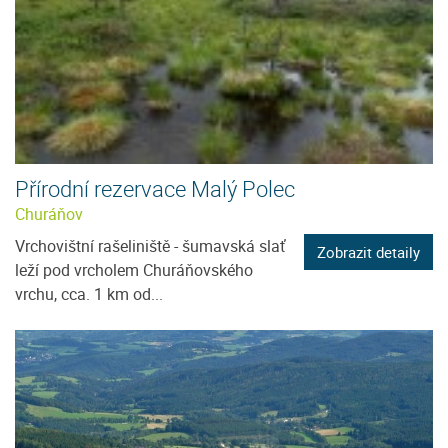
Přírodní rezervace Malý Polec
Churáňov
Vrchovištní rašeliniště - šumavská slať
Zobrazit detaily
leží pod vrcholem Churáňovského
vrchu, cca. 1 km od...