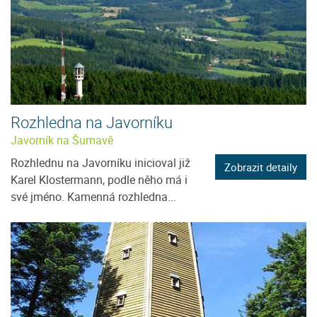
Rozhledna na Javorníku
Javorník na Šumavě
Rozhlednu na Javorníku inicioval již
Zobrazit detaily
Karel Klostermann, podle něho má i
své jméno. Kamenná rozhledna...