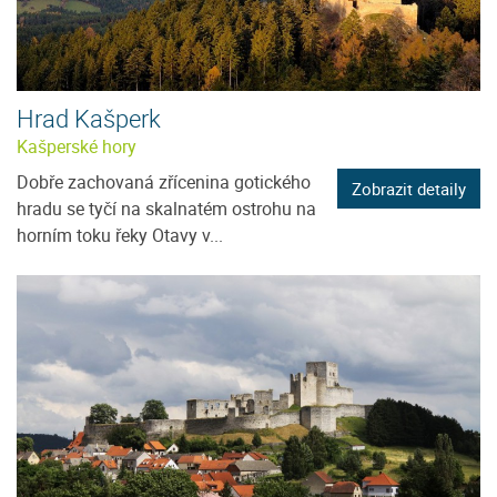
Hrad Kašperk
Kašperské hory
Dobře zachovaná zřícenina gotického
Zobrazit detaily
hradu se tyčí na skalnatém ostrohu na
horním toku řeky Otavy v...