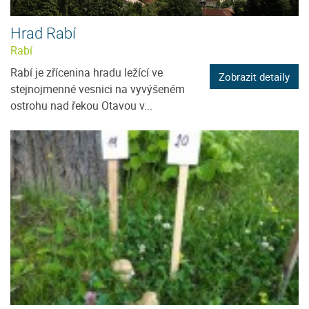
Hrad Rabí
Rabí
Rabí je zřícenina hradu ležící ve
Zobrazit detaily
stejnojmenné vesnici na vyvýšeném
ostrohu nad řekou Otavou v...