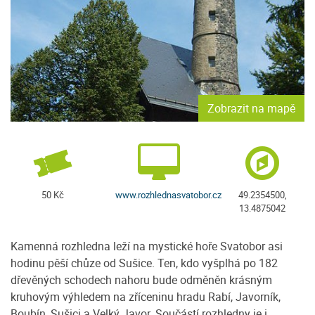
Zobrazit na mapě
50 Kč
www.rozhlednasvatobor.cz
49.2354500,
13.4875042
Kamenná rozhledna leží na mystické hoře Svatobor asi
hodinu pěší chůze od Sušice. Ten, kdo vyšplhá po 182
dřevěných schodech nahoru bude odměněn krásným
kruhovým výhledem na zříceninu hradu Rabí, Javorník,
Boubín, Sušici a Velký Javor. Součástí rozhledny je i