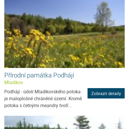
Přírodní památka Podhájí
Mladíkov
Podhájí - údolí Mladíkovského potoka
Zobrazit detaily
je maloplošné chráněné území. Kromě
potoka s četnými meandry tvoří...