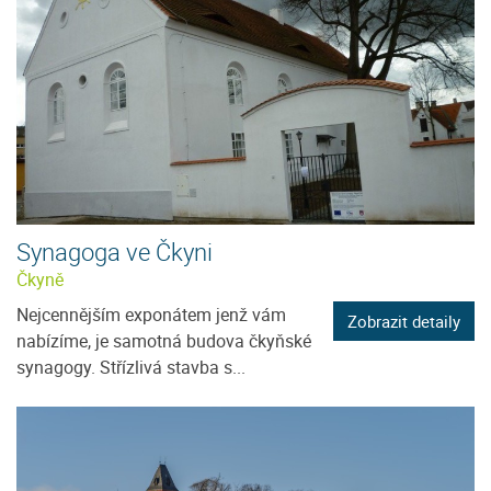
Synagoga ve Čkyni
Čkyně
Nejcennějším exponátem jenž vám
Zobrazit detaily
nabízíme, je samotná budova čkyňské
synagogy. Střízlivá stavba s...