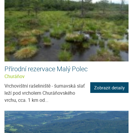
Přírodní rezervace Malý Polec
Churáňov
Vrchovištní rašeliniště - šumavská slať
Zobrazit detaily
leží pod vrcholem Churáňovského
vrchu, cca. 1 km od...