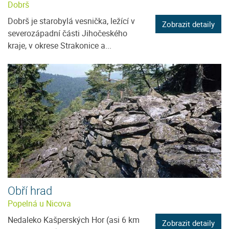
Dobrš
Dobrš je starobylá vesnička, ležící v
Zobrazit detaily
severozápadní části Jihočeského
kraje, v okrese Strakonice a...
Obří hrad
Popelná u Nicova
Nedaleko Kašperských Hor (asi 6 km
Zobrazit detaily