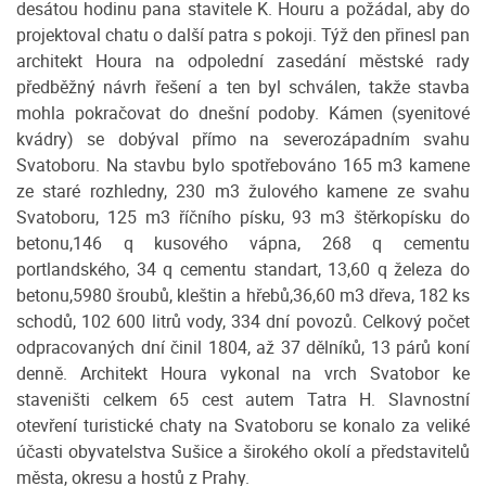
desátou hodinu pana stavitele K. Houru a požádal, aby do
projektoval chatu o další patra s pokoji. Týž den přinesl pan
architekt Houra na odpolední zasedání městské rady
předběžný návrh řešení a ten byl schválen, takže stavba
mohla pokračovat do dnešní podoby. Kámen (syenitové
kvádry) se dobýval přímo na severozápadním svahu
Svatoboru. Na stavbu bylo spotřebováno 165 m3 kamene
ze staré rozhledny, 230 m3 žulového kamene ze svahu
Svatoboru, 125 m3 říčního písku, 93 m3 štěrkopísku do
betonu,146 q kusového vápna, 268 q cementu
portlandského, 34 q cementu standart, 13,60 q železa do
betonu,5980 šroubů, kleštin a hřebů,36,60 m3 dřeva, 182 ks
schodů, 102 600 litrů vody, 334 dní povozů. Celkový počet
odpracovaných dní činil 1804, až 37 dělníků, 13 párů koní
denně. Architekt Houra vykonal na vrch Svatobor ke
staveništi celkem 65 cest autem Tatra H. Slavnostní
otevření turistické chaty na Svatoboru se konalo za veliké
účasti obyvatelstva Sušice a širokého okolí a představitelů
města, okresu a hostů z Prahy.