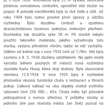
již v roce 1898. Rozhledna byla 25 m vysoká, ukončená
plošinou ovroubenou cimbuřím, uprostřed stál stožár na
prapor. K pohodě návštěvníků byly tu dvě židle a stůl. Již
roku 1904 bylo nutno provést první úpravy a údržbu
rozhledny. Bylo dozděno cimbuří a opatřeno
dvanáctistěnnou lucernou pokrytou zinkovým plechem.
Rozhledna tak dosáhla výše 28 m. Při stavbě nebylo
použito takového materiálu, jakého vyžadovala tato
stavba, vydána přírodním vlivům, takže se věž vychýlila.
Odklon od kolmé osy v roce 1933 činil už 1,78m. Věž byla
zavřena a 8. 5. 1934 zbořena odstřelením. Na jejím místě
vyrostla během pouhých tří měsíců nová rozhledna
stavitele Karla Houry, která stojí dodnes. Byla slavnostně
otevřena 12.8.1934. V roce 1935 byla k rozhledně
přistavěna vkusná turistická chata s restaurací a třinácti
pokoji. Celkový náklad na oba objekty včetně vnitřního
vybavení činil 250 000 ,- Kčs. Chata měla být původně
jednopatrová s rovnou střechou. V průběhu stavby si
jednoho dne pan starosta města Jan Seitz pozval na