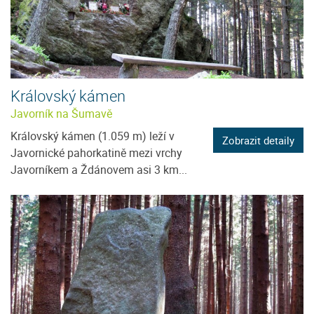
Královský kámen
Javorník na Šumavě
Královský kámen (1.059 m) leží v
Zobrazit detaily
Javornické pahorkatině mezi vrchy
Javorníkem a Ždánovem asi 3 km...