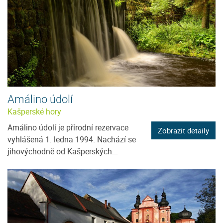
Amálino údolí
Kašperské hory
Amálino údolí je přírodní rezervace
Zobrazit detaily
vyhlášená 1. ledna 1994. Nachází se
jihovýchodně od Kašperských...