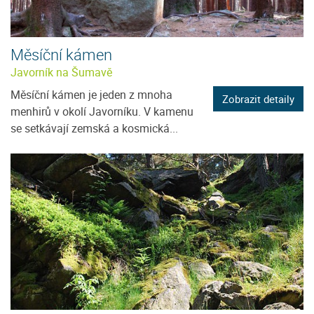
Měsíční kámen
Javorník na Šumavě
Měsíční kámen je jeden z mnoha
Zobrazit detaily
menhirů v okolí Javorníku. V kamenu
se setkávají zemská a kosmická...