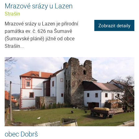
Mrazové srázy u Lazen
Strašín
Mrazové srázy u Lazen je přírodní
Zobrazit detaily
památka ev. č. 626 na Šumavě
(Šumavské pláně) jižně od obce
Strašín...
obec Dobrš