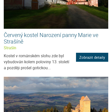
Červený kostel Narození panny Marie ve
Strašíně
Strašín
Kostel v románském slohu zde byl
Zobrazit detaily
vybudován kolem poloviny 13. století
a později prošel gotickou...