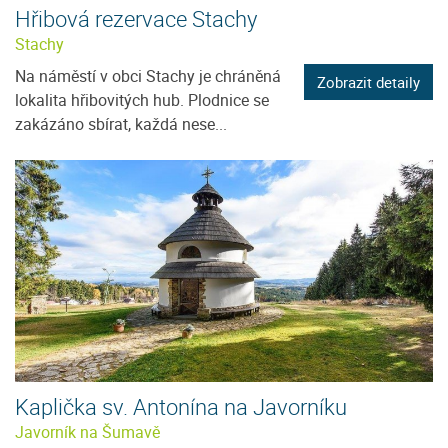
Hřibová rezervace Stachy
Stachy
Na náměstí v obci Stachy je chráněná
Zobrazit detaily
lokalita hřibovitých hub. Plodnice se
zakázáno sbírat, každá nese...
Kaplička sv. Antonína na Javorníku
Javorník na Šumavě