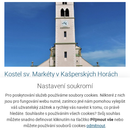
Kostel sv. Markéty v Kašperských Horách
Kašperské hory
Nastavení soukromí
Arciděkanský kostel sv. Markéty je
Zobrazit detaily
Pro poskytování služeb používáme soubory cookies. Některé z nich
hlavní dominantou nejen náměstí ale
jsou pro fungování webu nutné, zatímco jiné nám pomohou vylepšit
celého sídelního útvaru města...
váš uživatelský zážitek a rychleji vás navést k tomu, co právě
hledáte. Souhlasíte s používáním všech cookies? Svůj souhlas
můžete snadno definovat kliknutím na tlačítko
Přijmout vše
nebo
můžete používání souborů cookies
odmítnout
.