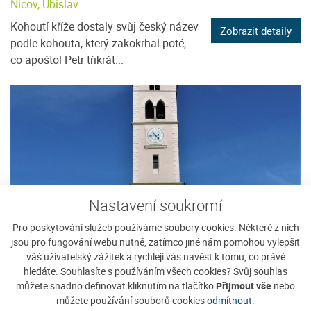
Nicov, Úbislav
Kohoutí kříže dostaly svůj český název
Zobrazit detaily
podle kohouta, který zakokrhal poté,
co apoštol Petr třikrát...
Nastavení soukromí
Pro poskytování služeb používáme soubory cookies. Některé z nich
jsou pro fungování webu nutné, zatímco jiné nám pomohou vylepšit
Kostel sv. Markéty v Kašperských Horách
váš uživatelský zážitek a rychleji vás navést k tomu, co právě
hledáte. Souhlasíte s používáním všech cookies? Svůj souhlas
Kašperské hory
můžete snadno definovat kliknutím na tlačítko
Přijmout vše
nebo
Arciděkanský kostel sv. Markéty je
Zobrazit detaily
můžete používání souborů cookies
odmítnout
.