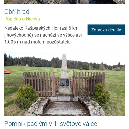
Obří hrad
Popelná u Nicova
Nedaleko Kašperských Hor (asi 6 km
Zobrazit detaily
jihovýchodně) se nachází ve výšce asi
1.005 m nad mořem pozůstatek...
Pomník padlým v 1. světové válce