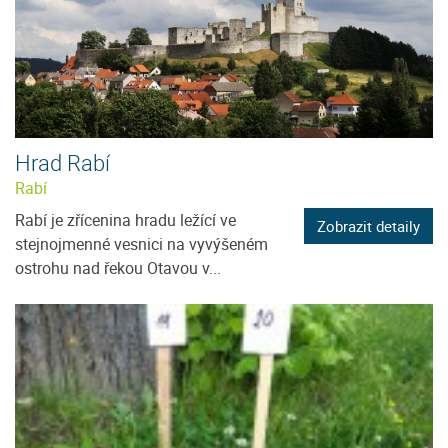
Hrad Rabí
Rabí
Rabí je zřícenina hradu ležící ve
Zobrazit detaily
stejnojmenné vesnici na vyvýšeném
ostrohu nad řekou Otavou v...