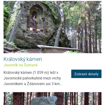
Královský kámen
Javorník na Šumavě
Královský kámen (1.059 m) leží v
Zobrazit detaily
Javornické pahorkatině mezi vrchy
Javorníkem a Ždánovem asi 3 km...