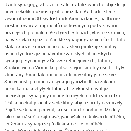
Uvnitř synagogy, v hlavním sále revitalizovaného objektu, je
hned několik možností jejího prožitku. Východní stěně
vévodí iluzorní 3D svatostánek Aron ha-kodeš, nádherně
zrestaurovaný z fragmentů dochovaných pod vrstvami
pozdějších přemaleb. Ve čtyřech vitrínách, vlastně skříních,
na vás čeká expozice Zaniklé synagogy Jižních Čech. Tato
stálá expozice muzejního charakteru přibližuje smutný
osud čtyř dnes již nenávratně zaniklých jihočeských
synagog. Synagogy v Českých Budějovicích, Táboře,
Strakonicích a Vimperku potkal stejně smutný osud – byly
zbourány. Snad tak trochu osudu navzdory jsme se ve
Společnosti pro obnovu synagogy rozhodli na základě
několika mála zbylých fotografií zrekonstruovat již
neexistující synagogy do prostorových modelů v měřítku
1:50 a nechat je odlít z šedé litiny, aby už nikdy nezmizely.
Přijďte se k nám podívat, jak se nám to podařilo. Modely,
jakkoliv krásné a zajímavé, jsou však jen kulisou k příběhu,
jenž vám v synagoze předkládáme. Je to příběh
židovského osídlení u nás ve Čkyni, v našem okolí a