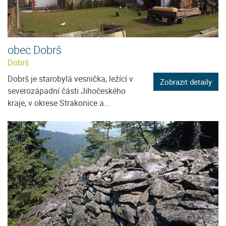
obec Dobrš
Dobrš
Dobrš je starobylá vesnička, ležící v
Zobrazit detaily
severozápadní části Jihočeského
kraje, v okrese Strakonice a...