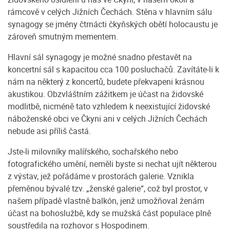
rámcově v celých Jižních Čechách. Stěna v hlavním sálu
synagogy se jmény čtrnácti čkyňských obětí holocaustu je
zároveň smutným mementem.
Hlavní sál synagogy je možné snadno přestavět na
koncertní sál s kapacitou cca 100 posluchačů. Zavítáte-li k
nám na některý z koncertů, budete překvapeni krásnou
akustikou. Obzvláštním zážitkem je účast na židovské
modlitbě, nicméně tato vzhledem k neexistující židovské
náboženské obci ve Čkyni ani v celých Jižních Čechách
nebude asi příliš častá.
Jste-li milovníky malířského, sochařského nebo
fotografického umění, neměli byste si nechat ujít některou
z výstav, jež pořádáme v prostorách galerie. Vznikla
přeměnou bývalé tzv. „ženské galerie“, což byl prostor, v
našem případě vlastně balkón, jenž umožňoval ženám
účast na bohoslužbě, kdy se mužská část populace plně
soustředila na rozhovor s Hospodinem.