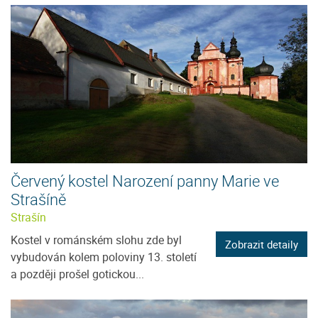
Červený kostel Narození panny Marie ve
Strašíně
Strašín
Kostel v románském slohu zde byl
Zobrazit detaily
vybudován kolem poloviny 13. století
a později prošel gotickou...