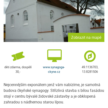
Zobrazit na mapě
děti zdarma, dospělí
www.synagoga-
49.1136703,
30,-
ckyne.cz
13.8281506
Nejcennějším exponátem jenž vám nabízíme, je samotná
budova čkyňské synagogy. Střízlivá stavba s bílou fasádou
stojí v centru bývalé židovské zástavby a je obklopená
zahradou s nádhernou starou lípou.