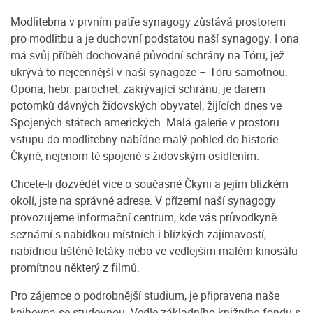
Modlitebna v prvním patře synagogy zůstává prostorem
pro modlitbu a je duchovní podstatou naší synagogy. I ona
má svůj příběh dochované původní schrány na Tóru, jež
ukrývá to nejcennější v naší synagoze – Tóru samotnou.
Opona, hebr. parochet, zakrývající schránu, je darem
potomků dávných židovských obyvatel, žijících dnes ve
Spojených státech amerických. Malá galerie v prostoru
vstupu do modlitebny nabídne malý pohled do historie
Čkyně, nejenom té spojené s židovským osídlením.
Chcete-li dozvědět více o současné Čkyni a jejím blízkém
okolí, jste na správné adrese. V přízemí naší synagogy
provozujeme informační centrum, kde vás průvodkyně
seznámí s nabídkou místních i blízkých zajímavostí,
nabídnou tištěné letáky nebo ve vedlejším malém kinosálu
promítnou některý z filmů.
Pro zájemce o podrobnější studium, je připravena naše
knihovna se studovnou. Vedle základního knižního fondu s