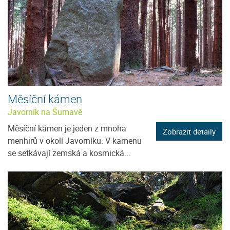
Měsíční kámen
Javorník na Šumavě
Měsíční kámen je jeden z mnoha
Zobrazit detaily
menhirů v okolí Javorníku. V kamenu
se setkávají zemská a kosmická...