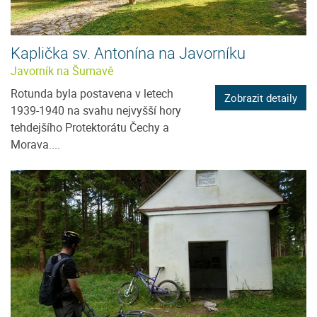
Kaplička sv. Antonína na Javorníku
Javorník na Šumavě
Rotunda byla postavena v letech
Zobrazit detaily
1939-1940 na svahu nejvyšší hory
tehdejšího Protektorátu Čechy a
Morava....