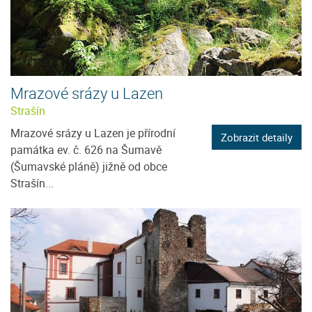
Mrazové srázy u Lazen
Strašín
Mrazové srázy u Lazen je přírodní
Zobrazit detaily
památka ev. č. 626 na Šumavě
(Šumavské pláně) jižně od obce
Strašín...