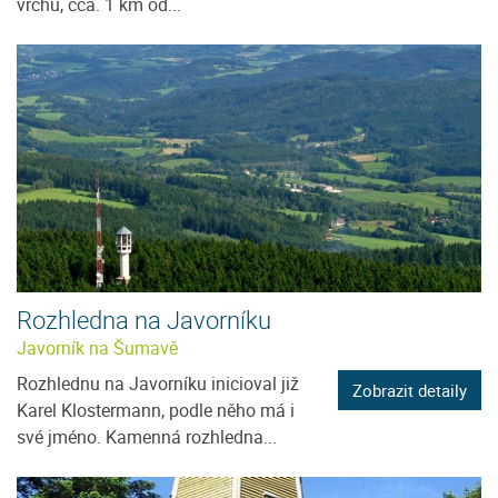
vrchu, cca. 1 km od...
Rozhledna na Javorníku
Javorník na Šumavě
Rozhlednu na Javorníku inicioval již
Zobrazit detaily
Karel Klostermann, podle něho má i
své jméno. Kamenná rozhledna...