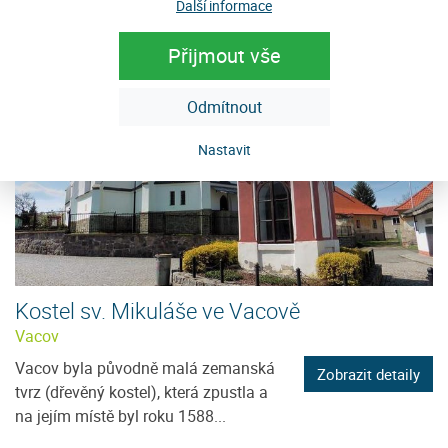
hlavní dominantou nejen náměstí ale
Další informace
celého sídelního útvaru města...
Přijmout vše
Odmítnout
Nastavit
Kostel sv. Mikuláše ve Vacově
Vacov
Vacov byla původně malá zemanská
Zobrazit detaily
tvrz (dřevěný kostel), která zpustla a
na jejím místě byl roku 1588...