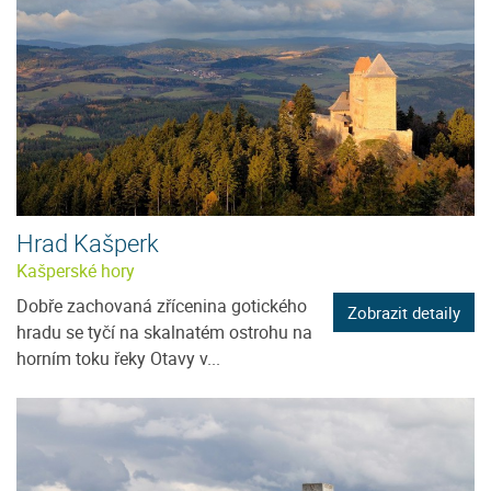
Hrad Kašperk
Kašperské hory
Dobře zachovaná zřícenina gotického
Zobrazit detaily
hradu se tyčí na skalnatém ostrohu na
horním toku řeky Otavy v...