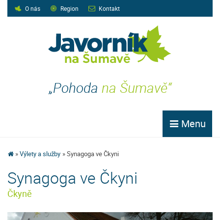
O nás
Region
Kontakt
„Pohoda
na Šumavě“
Menu
Výlety a služby
Synagoga ve Čkyni
Synagoga ve Čkyni
Čkyně