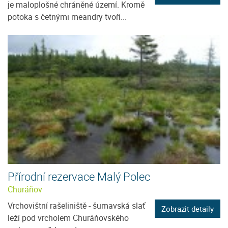
je maloplošné chráněné území. Kromě
potoka s četnými meandry tvoří...
Přírodní rezervace Malý Polec
Churáňov
Vrchovištní rašeliniště - šumavská slať
Zobrazit detaily
leží pod vrcholem Churáňovského