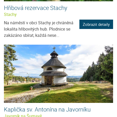
Hřibová rezervace Stachy
Stachy
Na náměstí v obci Stachy je chráněná
Zobrazit detaily
lokalita hřibovitých hub. Plodnice se
zakázáno sbírat, každá nese...
Kaplička sv. Antonína na Javorníku
Javorník na Šumavě