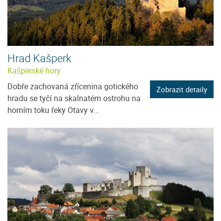
Hrad Kašperk
Kašperské hory
Dobře zachovaná zřícenina gotického
Zobrazit detaily
hradu se tyčí na skalnatém ostrohu na
horním toku řeky Otavy v...