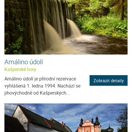
Amálino údolí
Kašperské hory
Amálino údolí je přírodní rezervace
Zobrazit detaily
vyhlášená 1. ledna 1994. Nachází se
jihovýchodně od Kašperských...