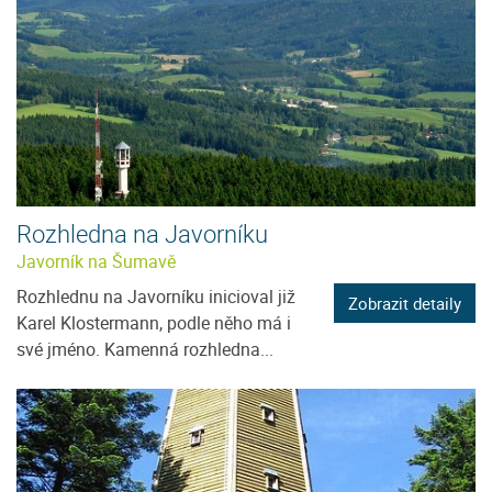
Rozhledna na Javorníku
Javorník na Šumavě
Rozhlednu na Javorníku inicioval již
Zobrazit detaily
Karel Klostermann, podle něho má i
své jméno. Kamenná rozhledna...