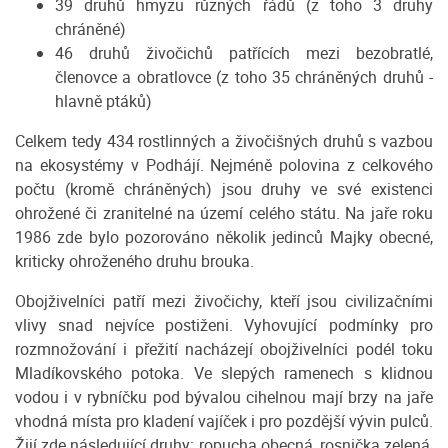
39 druhů hmyzu různých řádů (z toho 3 druhy
chráněné)
46 druhů živočichů patřících mezi bezobratlé,
členovce a obratlovce (z toho 35 chráněných druhů -
hlavně ptáků)
Celkem tedy 434 rostlinných a živočišných druhů s vazbou
na ekosystémy v Podhájí. Nejméně polovina z celkového
počtu (kromě chráněných) jsou druhy ve své existenci
ohrožené či zranitelné na území celého státu. Na jaře roku
1986 zde bylo pozorováno několik jedinců Majky obecné,
kriticky ohroženého druhu brouka.
Obojživelníci patří mezi živočichy, kteří jsou civilizačními
vlivy snad nejvíce postiženi. Vyhovující podmínky pro
rozmnožování i přežití nacházejí obojživelníci podél toku
Mladíkovského potoka. Ve slepých ramenech s klidnou
vodou i v rybníčku pod bývalou cihelnou mají brzy na jaře
vhodná místa pro kladení vajíček i pro pozdější vývin pulců.
Žijí zde následující druhy: ropucha obecná, rosnička zelená,