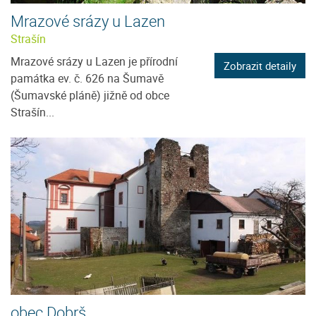
Mrazové srázy u Lazen
Strašín
Mrazové srázy u Lazen je přírodní
Zobrazit detaily
památka ev. č. 626 na Šumavě
(Šumavské pláně) jižně od obce
Strašín...
obec Dobrš