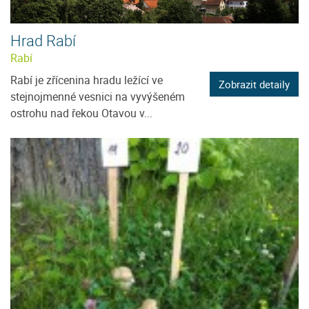
Hrad Rabí
Rabí
Rabí je zřícenina hradu ležící ve
Zobrazit detaily
stejnojmenné vesnici na vyvýšeném
ostrohu nad řekou Otavou v...