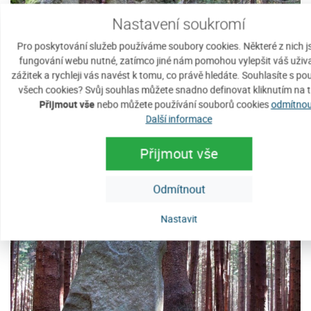
Nastavení soukromí
Pro poskytování služeb používáme soubory cookies. Některé z nich j
fungování webu nutné, zatímco jiné nám pomohou vylepšit váš uživ
zážitek a rychleji vás navést k tomu, co právě hledáte. Souhlasíte s p
všech cookies? Svůj souhlas můžete snadno definovat kliknutím na t
Královský kámen
Přijmout vše
nebo můžete používání souborů cookies
odmítnou
Další informace
Javorník na Šumavě
Královský kámen (1.059 m) leží v
Zobrazit detaily
Přijmout vše
Javornické pahorkatině mezi vrchy
Javorníkem a Ždánovem asi 3 km...
Odmítnout
Nastavit