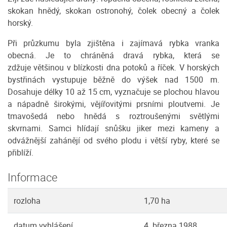
skokan hnědý, skokan ostronohý, čolek obecný a čolek
horský.
Při průzkumu byla zjištěna i zajímavá rybka vranka
obecná. Je to chráněná dravá rybka, která se
zdžuje většinou v blízkosti dna potoků a říček. V horských
bystřinách vystupuje běžně do výšek nad 1500 m.
Dosahuje délky 10 až 15 cm, vyznačuje se plochou hlavou
a nápadně širokými, vějířovitými prsními ploutvemi. Je
tmavošedá nebo hnědá s roztroušenými světlými
skvrnami. Samci hlídají snůšku jiker mezi kameny a
odvážnější zahánějí od svého plodu i větší ryby, které se
přiblíží.
Informace
rozloha
1,70 ha
datum vyhlášení
4. března 1988