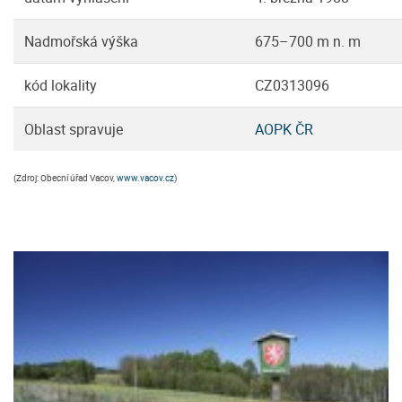
Nadmořská výška
675–700 m n. m
kód lokality
CZ0313096
Oblast spravuje
AOPK ČR
(Zdroj: Obecní úřad Vacov,
www.vacov.cz
)