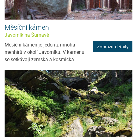
Měsíční kámen
Javorník na Šumavě
Měsíční kámen je jeden z mnoha
Zobrazit detaily
menhirů v okolí Javorníku. V kamenu
se setkávají zemská a kosmická...