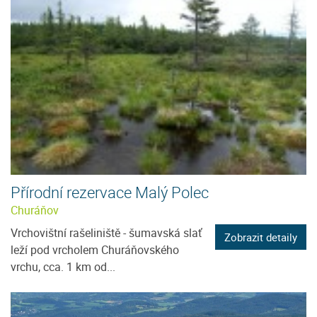
Přírodní rezervace Malý Polec
Churáňov
Vrchovištní rašeliniště - šumavská slať
Zobrazit detaily
leží pod vrcholem Churáňovského
vrchu, cca. 1 km od...