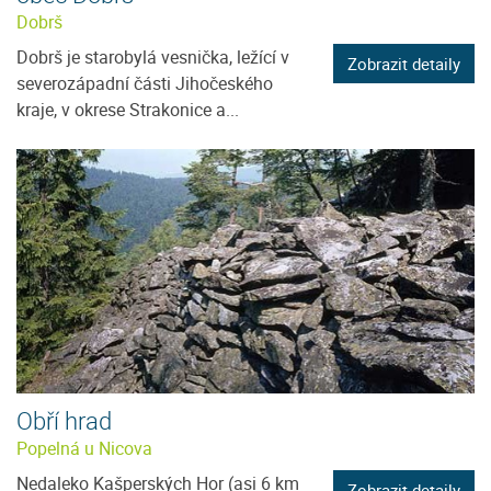
Dobrš
Dobrš je starobylá vesnička, ležící v
Zobrazit detaily
severozápadní části Jihočeského
kraje, v okrese Strakonice a...
Obří hrad
Popelná u Nicova
Nedaleko Kašperských Hor (asi 6 km
Zobrazit detaily