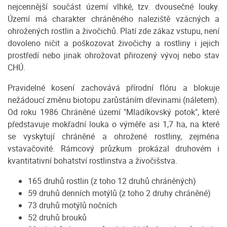
nejcennější součást území vlhké, tzv. dvousečné louky.
Území má charakter chráněného naleziště vzácných a
ohrožených rostlin a živočichů. Platí zde zákaz vstupu, není
dovoleno ničit a poškozovat živočichy a rostliny i jejich
prostředí nebo jinak ohrožovat přirozený vývoj nebo stav
CHÚ.
Pravidelné kosení zachovává přírodní flóru a blokuje
nežádoucí změnu biotopu zarůstáním dřevinami (náletem).
Od roku 1986 Chráněné území "Mladíkovský potok", které
představuje mokřadní louka o výměře asi 1,7 ha, na které
se vyskytují chráněné a ohrožené rostliny, zejména
vstavačovité. Rámcový průzkum prokázal druhovém i
kvantitativní bohatství rostlinstva a živočišstva.
165 druhů rostlin (z toho 12 druhů chráněných)
59 druhů denních motýlů (z toho 2 druhy chráněné)
73 druhů motýlů nočních
52 druhů brouků