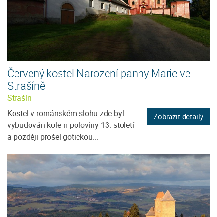
Červený kostel Narození panny Marie ve
Strašíně
Strašín
Kostel v románském slohu zde byl
Zobrazit detaily
vybudován kolem poloviny 13. století
a později prošel gotickou...