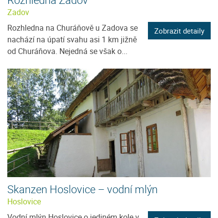
Zadov
Rozhledna na Churáňově u Zadova se
Zobrazit detaily
nachází na úpatí svahu asi 1 km jižně
od Churáňova. Nejedná se však o...
Skanzen Hoslovice – vodní mlýn
Hoslovice
Vodní mlýn Hoslovice o jediném kole v