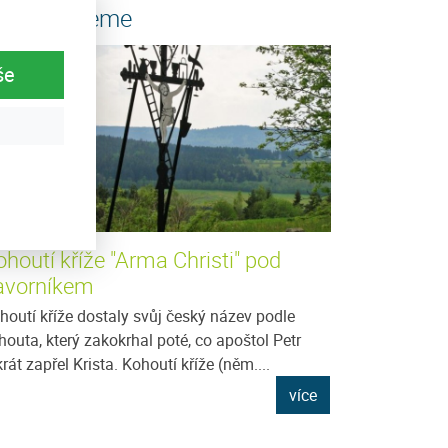
oporučujeme
še
houtí kříže "Arma Christi" pod
avorníkem
houtí kříže dostaly svůj český název podle
houta, který zakokrhal poté, co apoštol Petr
ikrát zapřel Krista. Kohoutí kříže (něm....
více