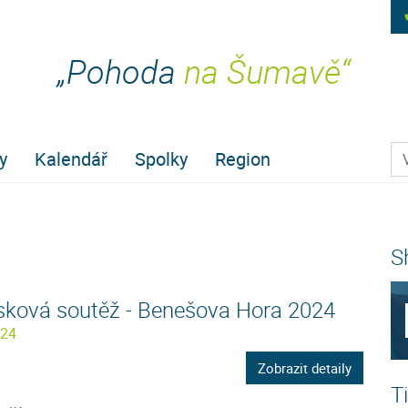
„Pohoda
na Šumavě“
Pr
y
Kalendář
Spolky
Region
S
sková soutěž - Benešova Hora 2024
024
Zobrazit detaily
T