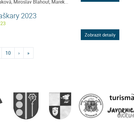
uková, Miroslav Blahout, Marek...
škary 2023
023
Zobrazit detaily
10
›
»