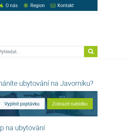
O nás
Region
Kontakt
ohledat web
Vyhledat...
háníte ubytování na Javorníku?
Vyplnit poptávku
Zobrazit nabídku
ip na ubytování