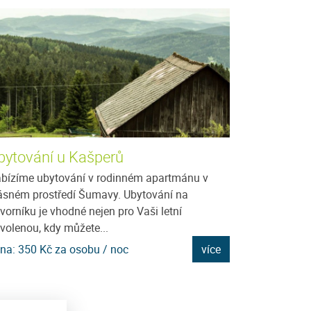
bytování u Kašperů
Ubytování v
Bejčka
bízíme ubytování v rodinném apartmánu v
ásném prostředí Šumavy. Ubytování na
Javorník je dom
vorníku je vhodné nejen pro Vaši letní
1066 m.n.m., na
volenou, kdy můžete...
Kašperskými hor
mnoho...
na: 350 Kč za osobu / noc
více
Cena: 300 Kč za