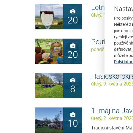
Letní koncert
Nastav
úterý, 11. července 
20
Pro posky
Některé z 
jiné nám p
rychleji v
Pouť sv. Anto
používání
pondělí, 19. června
definovat 
20
můžete po
Další info
Hasičská okr
úterý, 9. května 202
8
1. máj na Jav
úterý, 2. května 202
10
Tradiční stavění Má