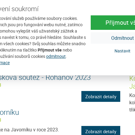
D
 u kapličky
ení soukromí
2023
tování služeb používáme soubory cookies.
Přijmout v
nich jsou pro fungování webu nutné, zatímco
Zobrazit detaily
omohou vylepšit váš uživatelský zážitek a
ás navést k tomu, co právě hledáte. Souhlasíte s
Odmítnout
nína na Javorníku
m všech cookies? Svůj souhlas můžete snadno
 2023
kliknutím na tlačítko
Přijmout vše
nebo
Nastavit
užívání souborů cookies
odmítnout
.
Zobrazit detaily
rmace
sková soutěž - Rohanov 2023
Ko
J
3
Ko
Zobrazit detaily
ko
tř
orníku
3
je na Javorníku v roce 2023.
Zobrazit detaily