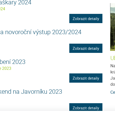
škary 2024
024
Zobrazit detaily
ý a novoroční výstup 2023/2024
Zobrazit detaily
Penzion Anastazie
U
ubení 2023
i pokojů.
Penzion Anastazie se nachází v obci Benešova
Na
ce 2023
. Každý
Hora v jihozápadní části Šumavy v nadmořské
kr
u,
výšce cca 810 m.n.m. Nový, luxusně vybavený
Ja
Zobrazit detaily
apartmánový dům...
do
kend na Javorníku 2023
více
Cena: 300 Kč za osobu / noc
více
Ce
Zobrazit detaily