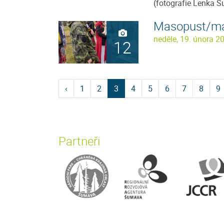
(fotografie Lenka S
Masopust/ma
neděle, 19. února 2
12
‹
1
2
3
4
5
6
7
8
9
Partneři