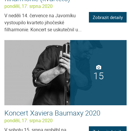
pondělí, 17. srpna 2020
V neděli 14. července na Javorníku
Zobrazit detaily
vystoupilo kvarteto jihočeské
filharmonie. Koncert se uskutečnil u...
15
Koncert Xaviera Baumaxy 2020
pondělí, 17. srpna 2020
V sobotu 15. srpna proběhl na