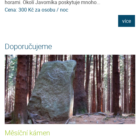
horami. Okolí Javorníka poskytuje mnoho...
tu
Cena: 300 Kč za osobu / noc
C
e
více
Doporučujeme
Měsíční kámen