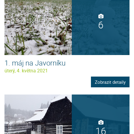
6
1. máj na Javorníku
úterý, 4. května 2021
Zobrazit detaily
16