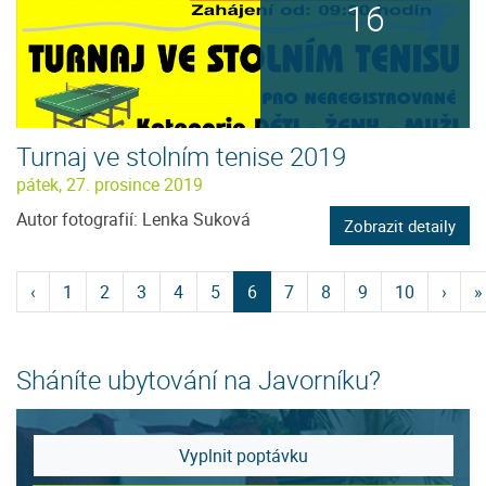
16
Turnaj ve stolním tenise 2019
pátek, 27. prosince 2019
Autor fotografií: Lenka Suková
Zobrazit detaily
‹
1
2
3
4
5
6
7
8
9
10
›
»
Sháníte ubytování na Javorníku?
Vyplnit poptávku