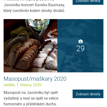
Zobrazit detaily
Javorníku koncert Xaviéra Baumaxy,
který navštívilo kolem stovky diváků.
29
Masopust/maškary 2020
neděle, 1. března 2020
Masopust na Javorníku byl opět
Zobrazit detaily
vydařený a nesl se opět ve velice
humorném a přátelském duchu.