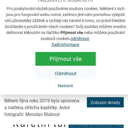
Pro poskytování služeb používáme soubory cookies. Některé z nich
jsou pro fungování webu nutné, zatímco jiné nám pomohou vylepšit
váš uživatelský zážitek a rychleji vás navést k tomu, co právě hledáte.
Souhlasíte s používáním všech cookies? Svůj souhlas můžete snadno
definovat kliknutím na tlačítko
Přijmout vše
nebo můžete používání
17
souborů cookies
odmítnout
.
Další informace
Přijmout vše
Odmítnout
Oprava kapličky sv. Antonína
Paduánského
Nastavit
čtvrtek, 2. ledna 2020
Během října roku 2019 byla opravena
Zobrazit detaily
a natřena střecha kapličky. Autor
fotografií: Miroslav Blahout