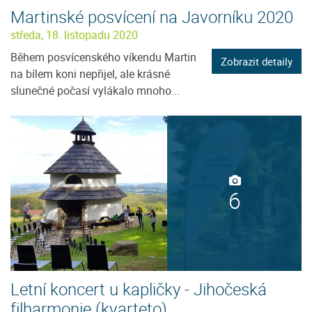
Martinské posvícení na Javorníku 2020
středa, 18. listopadu 2020
Během posvícenského víkendu Martin
Zobrazit detaily
na bílem koni nepřijel, ale krásné
slunečné počasí vylákalo mnoho...
6
Letní koncert u kapličky - Jihočeská
filharmonie (kvarteto)