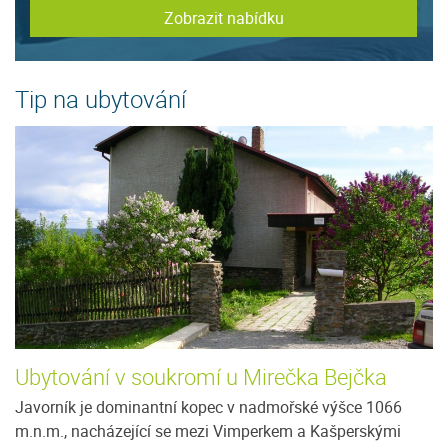
Zobrazit nabídku
Tip na ubytování
Ubytování v soukromí u Mirečka Bejčka
P
Javorník je dominantní kopec v nadmořské výšce 1066
Ne
m.n.m., nacházející se mezi Vimperkem a Kašperskými
u