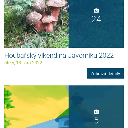
24
Houbařský víkend na Javorníku 2022
úterý, 13. září 2022
Zobrazit detaily
5