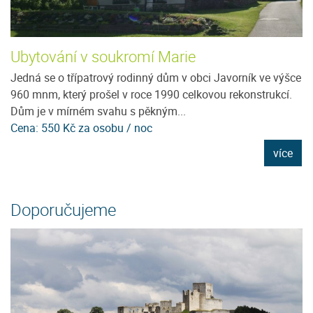
Ubytování v soukromí Marie
P
Jedná se o třípatrový rodinný dům v obci Javorník ve výšce
Pe
960 mnm, který prošel v roce 1990 celkovou rekonstrukcí.
j
Dům je v mírném svahu s pěkným...
m
Cena: 550 Kč za osobu / noc
C
e
více
Doporučujeme