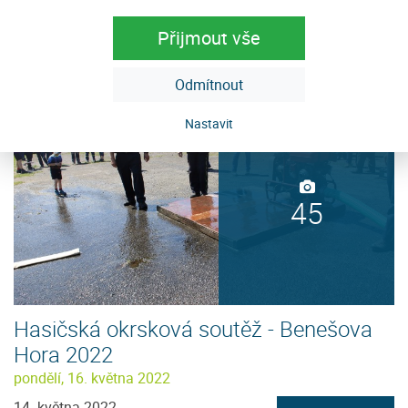
Přístřešek u kapličky - hříbek
středa, 1. června 2022
Přijmout vše
Zobrazit detaily
Odmítnout
Nastavit
45
Hasičská okrsková soutěž - Benešova
Hora 2022
pondělí, 16. května 2022
14. května 2022