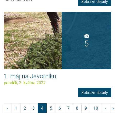
Zobrazit detaily
5
1. máj na Javorníku
pondělí, 2. května 2022
Zobrazit detaily
‹
1
2
3
4
5
6
7
8
9
10
›
»