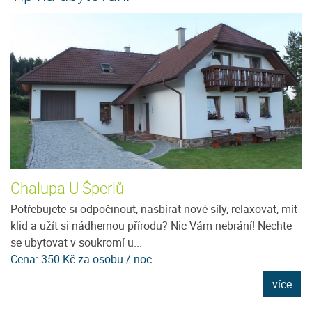
Chalupa U Šperlů
P
Potřebujete si odpočinout, nasbírat nové síly, relaxovat, mít
Ví
klid a užít si nádhernou přírodu? Nic Vám nebrání! Nechte
Šu
se ubytovat v soukromí u...
Vá
Cena: 350 Kč za osobu / noc
C
e
více