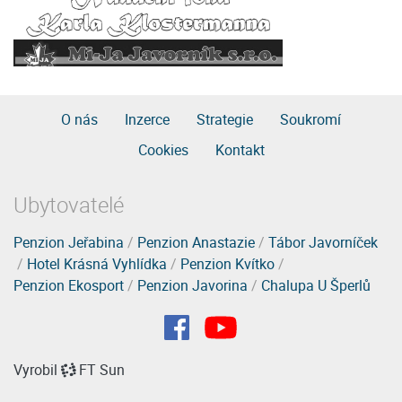
O nás
Inzerce
Strategie
Soukromí
Cookies
Kontakt
Ubytovatelé
Penzion Jeřabina
/
Penzion Anastazie
/
Tábor Javorníček
/
Hotel Krásná Vyhlídka
/
Penzion Kvítko
/
Penzion Ekosport
/
Penzion Javorina
/
Chalupa U Šperlů
Vyrobil
FT Sun