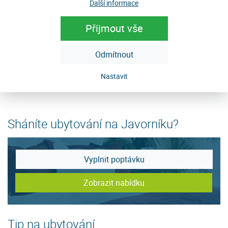
Další informace
Přijmout vše
Odmítnout
Nastavit
Sháníte ubytování na Javorníku?
Vyplnit poptávku
Zobrazit nabídku
Tip na ubytování