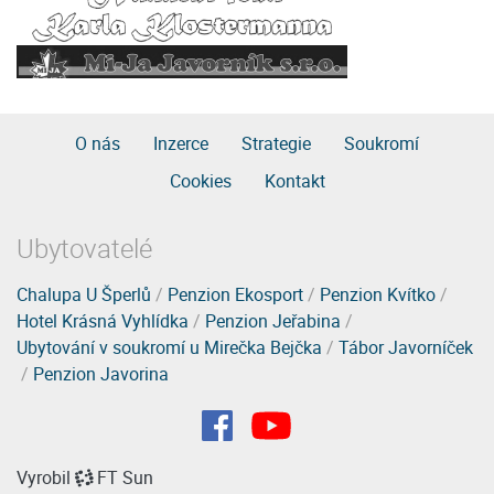
O nás
Inzerce
Strategie
Soukromí
Cookies
Kontakt
Ubytovatelé
Chalupa U Šperlů
/
Penzion Ekosport
/
Penzion Kvítko
/
Hotel Krásná Vyhlídka
/
Penzion Jeřabina
/
Ubytování v soukromí u Mirečka Bejčka
/
Tábor Javorníček
/
Penzion Javorina
Vyrobil
FT Sun