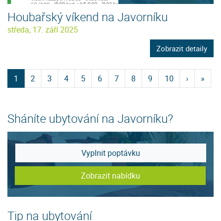
Houbařský víkend na Javorníku
středa, 17. září 2025
Zobrazit detaily
1
2
3
4
5
6
7
8
9
10
›
»
Sháníte ubytování na Javorníku?
Vyplnit poptávku
Zobrazit nabídku
Tip na ubytování