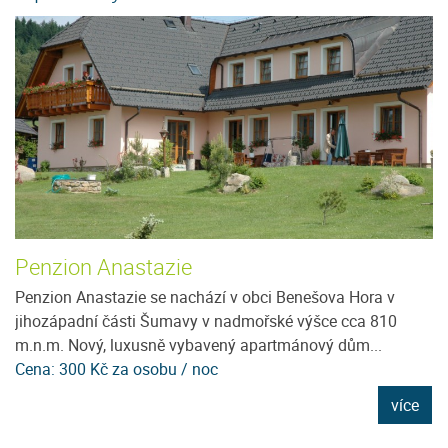
Penzion Anastazie
U
Penzion Anastazie se nachází v obci Benešova Hora v
Je
jihozápadní části Šumavy v nadmořské výšce cca 810
96
m.n.m. Nový, luxusně vybavený apartmánový dům...
D
Cena: 300 Kč za osobu / noc
C
e
více