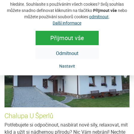
hledáte. Souhlasíte s používáním všech cookies? Svůj souhlas
Zobrazit nabídku
můžete snadno definovat kliknutím na tlačítko
Přijmout vše
nebo
můžete používání souborů cookies
odmítnout
.
Další informace
Tip na ubytování
Přijmout vše
Odmítnout
Nastavit
Chalupa U Šperlů
U
Potřebujete si odpočinout, nasbírat nové síly, relaxovat, mít
Je
klid a užít si nádhernou přírodu? Nic Vám nebrání! Nechte
96