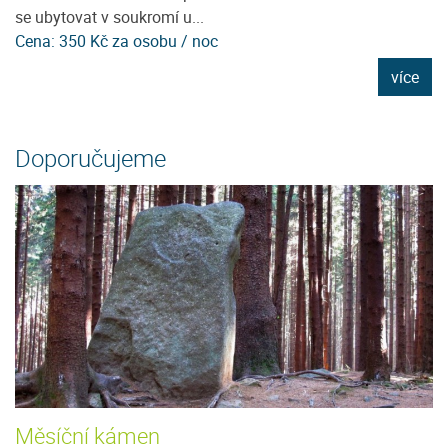
se ubytovat v soukromí u...
D
Cena: 350 Kč za osobu / noc
C
e
více
Doporučujeme
Měsíční kámen