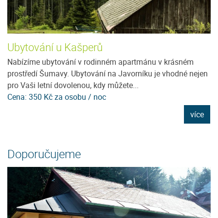
Ubytování u Kašperů
H
Nabízíme ubytování v rodinném apartmánu v krásném
Ho
prostředí Šumavy. Ubytování na Javorníku je vhodné nejen
vý
pro Vaši letní dovolenou, kdy můžete...
po
Cena: 350 Kč za osobu / noc
C
e
více
Doporučujeme