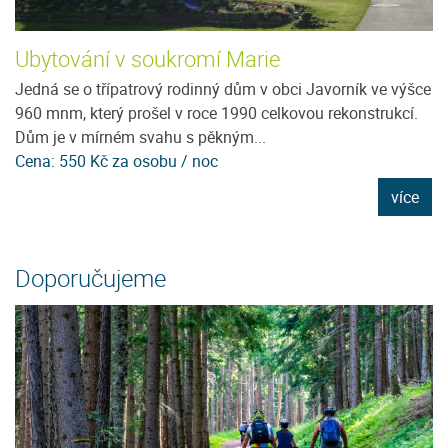
Ubytování v soukromí Marie
T
Jedná se o třípatrový rodinný dům v obci Javorník ve výšce
T
960 mnm, který prošel v roce 1990 celkovou rekonstrukcí.
os
Dům je v mírném svahu s pěkným...
př
Cena: 550 Kč za osobu / noc
Ce
e
více
Doporučujeme