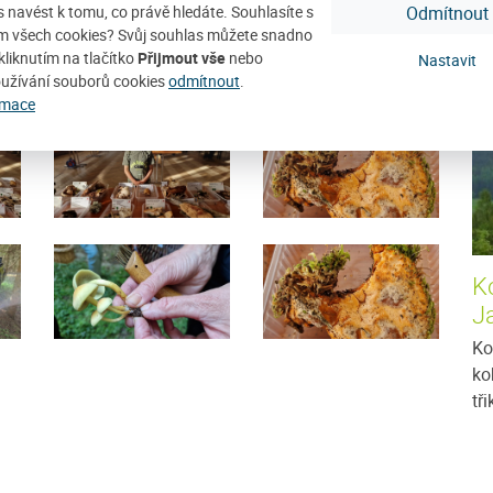
ás navést k tomu, co právě hledáte. Souhlasíte s
Odmítnout
D
m všech cookies? Svůj souhlas můžete snadno
kliknutím na tlačítko
Přijmout vše
nebo
Nastavit
užívání souborů cookies
odmítnout
.
rmace
Ko
J
Ko
ko
tř