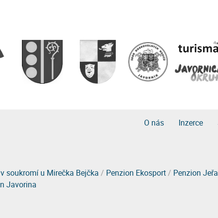
O nás
Inzerce
 v soukromí u Mirečka Bejčka
/
Penzion Ekosport
/
Penzion Jeř
n Javorina