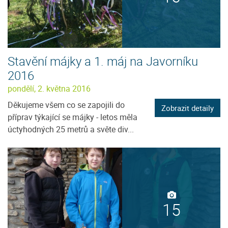
Stavění májky a 1. máj na Javorníku
2016
pondělí, 2. května 2016
Děkujeme všem co se zapojili do
Zobrazit detaily
příprav týkající se májky - letos měla
úctyhodných 25 metrů a světe div...
15