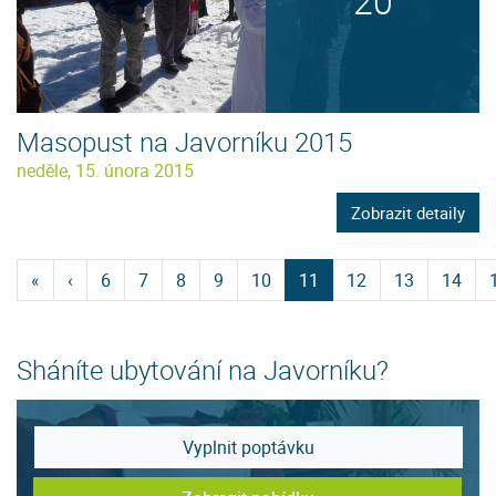
20
Masopust na Javorníku 2015
neděle, 15. února 2015
Zobrazit detaily
«
‹
6
7
8
9
10
11
12
13
14
Sháníte ubytování na Javorníku?
Vyplnit poptávku