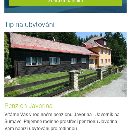
Zobrazit nabídku
Tip na ubytování
Penzion Javorina
P
Vítáme Vás v rodinném penzionu Javorina - Javorník na
V 
Šumavě. Příjemné rodinné prostředí penzionu Javorina
ka
Vám nabízí ubytování pro rodinnou...
ji