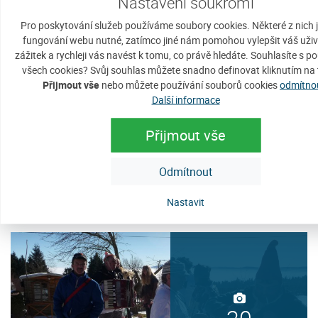
Nastavení soukromí
32
Pro poskytování služeb používáme soubory cookies. Některé z nich 
fungování webu nutné, zatímco jiné nám pomohou vylepšit váš uživ
zážitek a rychleji vás navést k tomu, co právě hledáte. Souhlasíte s p
všech cookies? Svůj souhlas můžete snadno definovat kliknutím na 
Přijmout vše
nebo můžete používání souborů cookies
odmítno
Další informace
Hasičská okrsková soutěž 2015
Přijmout vše
úterý, 12. května 2015
V sobotu 9. května 2015 proběhla v
Zobrazit detaily
Odmítnout
Benešově Hoře okrsková soutěž v
požárním sportu, pořádaná SDH
Nastavit
Čech,...