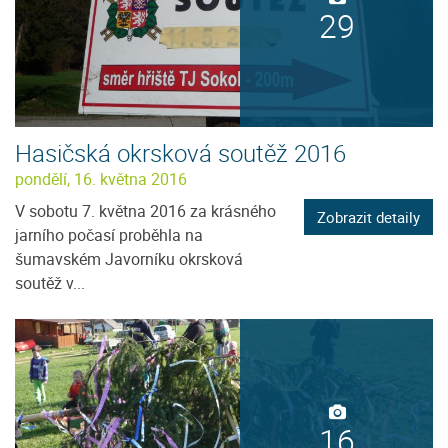
29
Hasičská okrsková soutěž 2016
pondělí, 16. května 2016
V sobotu 7. května 2016 za krásného
Zobrazit detaily
jarního počasí proběhla na
šumavském Javorníku okrsková
soutěž v...
16