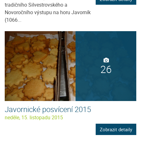
tradičního Silvestrovského a
Novoročního výstupu na horu Javorník
(1066...
26
Javornické posvícení 2015
neděle, 15. listopadu 2015
Zobrazit detaily