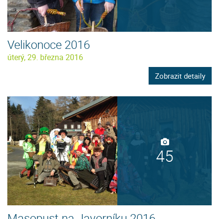
Velikonoce 2016
úterý, 29. března 2016
Zobrazit detaily
45
Masopust na Javorníku 2016