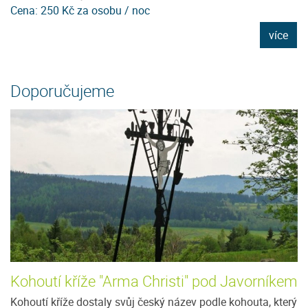
Cena: 250 Kč za osobu / noc
C
e
více
Doporučujeme
Kohoutí kříže "Arma Christi" pod Javorníkem
Kohoutí kříže dostaly svůj český název podle kohouta, který