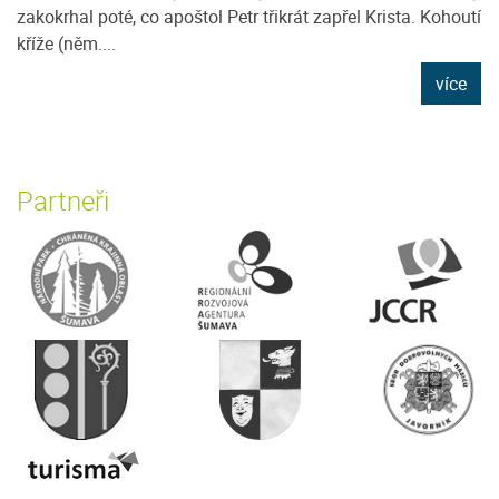
zakokrhal poté, co apoštol Petr třikrát zapřel Krista. Kohoutí
kříže (něm....
více
Partneři