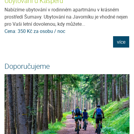
Ubytování u Kašperů
P
Nabízíme ubytování v rodinném apartmánu v krásném
Ne
prostředí Šumavy. Ubytování na Javorníku je vhodné nejen
u
pro Vaši letní dovolenou, kdy můžete...
tu
Cena: 350 Kč za osobu / noc
C
e
více
Doporučujeme