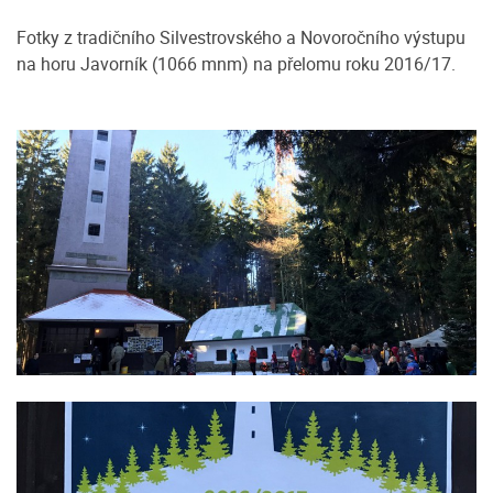
Fotky z tradičního Silvestrovského a Novoročního výstupu
na horu Javorník (1066 mnm) na přelomu roku 2016/17.