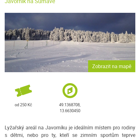
Javorník na Šumavě
Zobrazit na mapě
od 250 Kč
49.1368708,
13.6630450
Lyžařský areál na Javorníku je ideálním místem pro rodiny
s dětmi, nebo pro ty, kteří se zimním sportům teprve