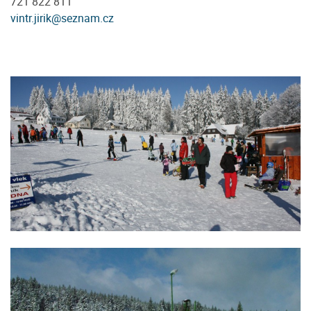
721 822 811
vintr.jirik@seznam.cz