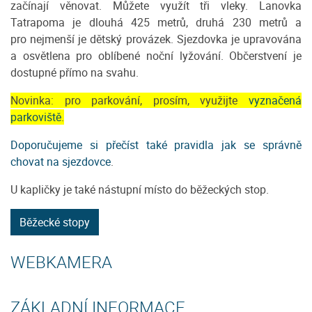
začínají věnovat. Můžete využít tři vleky. Lanovka
Tatrapoma je dlouhá 425 metrů, druhá 230 metrů a
pro nejmenší je dětský provázek. Sjezdovka je upravována
a osvětlena pro oblíbené noční lyžování. Občerstvení je
dostupné přímo na svahu.
Novinka: pro parkování, prosím, využijte
vyznačená
parkoviště
.
Doporučujeme si přečíst také pravidla jak se správně
chovat na sjezdovce
.
U kapličky je také nástupní místo do běžeckých stop.
Běžecké stopy
WEBKAMERA
ZÁKLADNÍ INFORMACE