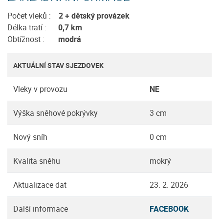
Počet vleků :
2 + dětský provázek
Délka tratí :
0,7 km
Obtížnost :
modrá
AKTUÁLNÍ STAV SJEZDOVEK
Vleky v provozu
NE
Výška sněhové pokrývky
3 cm
Nový sníh
0 cm
Kvalita sněhu
mokrý
Aktualizace dat
23. 2. 2026
Další informace
FACEBOOK