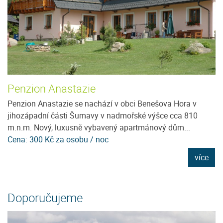
Penzion Anastazie
T
Penzion Anastazie se nachází v obci Benešova Hora v
T
jihozápadní části Šumavy v nadmořské výšce cca 810
os
m.n.m. Nový, luxusně vybavený apartmánový dům...
př
Cena: 300 Kč za osobu / noc
Ce
e
více
Doporučujeme