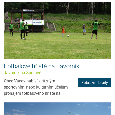
Fotbalové hřiště na Javorníku
Javorník na Šumavě
Obec Vacov nabízí k různým
Zobrazit detaily
sportovním, nebo kulturním účelům
pronájem fotbalového hřiště na...