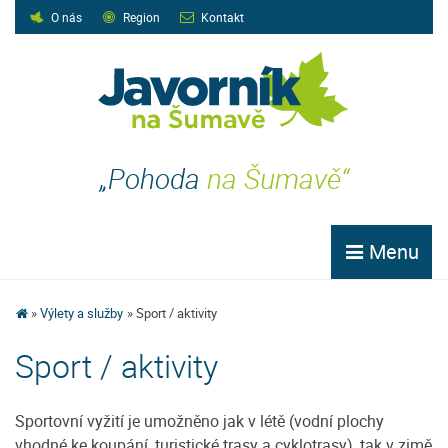
O nás
Region
Kontakt
„Pohoda
na Šumavě“
Menu
Výlety a služby
Sport / aktivity
Sport / aktivity
Sportovní vyžití je umožněno jak v létě (vodní plochy
vhodné ke koupání, turistické trasy a cyklotrasy), tak v zimě