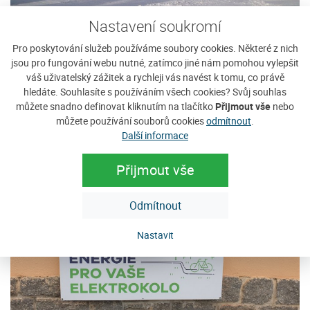
Nastavení soukromí
Pro poskytování služeb používáme soubory cookies. Některé z nich
Lyžařský areál - Javorník na Šumavě
jsou pro fungování webu nutné, zatímco jiné nám pomohou vylepšit
Javorník na Šumavě
váš uživatelský zážitek a rychleji vás navést k tomu, co právě
hledáte. Souhlasíte s používáním všech cookies? Svůj souhlas
Lyžařský areál na Javorníku je
Zobrazit detaily
můžete snadno definovat kliknutím na tlačítko
Přijmout vše
nebo
ideálním místem pro rodiny s dětmi,
můžete používání souborů cookies
odmítnout
.
nebo pro ty, kteří se zimním...
Další informace
Přijmout vše
Odmítnout
Nastavit