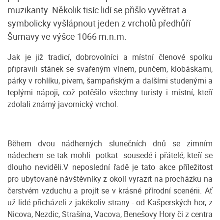
muzikanty. Několik tisíc lidí se přišlo vyvětrat a
symbolicky vyšlápnout jeden z vrcholů předhůří
Šumavy ve výšce 1066 m.n.m.
Jak je již tradicí, dobrovolníci a místní členové spolku
připravili stánek se svařeným vínem, punčem, klobáskami,
párky v rohlíku, pivem, šampaňským a dalšími studenými a
teplými nápoji, což potěšilo všechny turisty i místní, kteří
zdolali známý javornický vrchol.
Během dvou nádherných slunečních dnů se zimním
nádechem se tak mohli potkat sousedé i přátelé, kteří se
dlouho neviděli.V neposlední řadě je tato akce příležitost
pro ubytované návštěvníky z okolí vyrazit na procházku na
čerstvém vzduchu a projít se v krásné přírodní scenérii. Ať
už lidé přicházeli z jakékoliv strany - od Kašperských hor, z
Nicova, Nezdic, Strašína, Vacova, Benešovy Hory či z centra