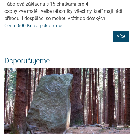
Táborová základna s 15 chatkami pro 4
N
osoby zve malé i velké táborníky, všechny, kteří mají rádi
pr
přírodu. I dospěláci se mohou vrátit do dětských...
pr
Cena: 600 Kč za pokoj / noc
C
e
více
Doporučujeme