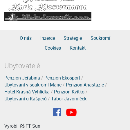
O nás
Inzerce
Strategie
Soukromí
Cookies
Kontakt
Ubytovatelé
Penzion Jeřabina
/
Penzion Ekosport
/
Ubytování v soukromí Marie
/
Penzion Anastazie
/
Hotel Krásná Vyhlídka
/
Penzion Kvítko
/
Ubytování u Kašperů
/
Tábor Javorníček
Vyrobil
FT Sun