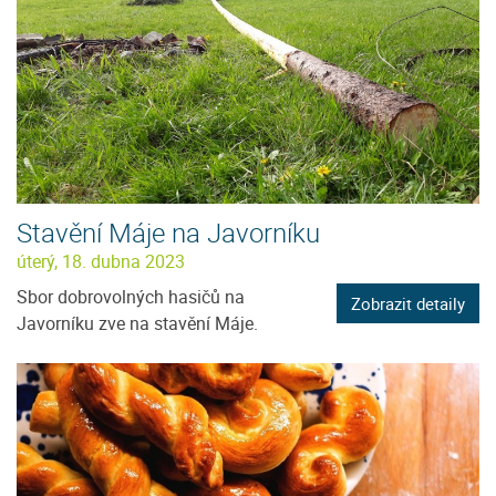
Stavění Máje na Javorníku
úterý, 18. dubna 2023
Sbor dobrovolných hasičů na
Zobrazit detaily
Javorníku zve na stavění Máje.