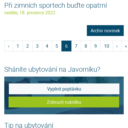
Při zimních sportech buďte opatrní
neděle, 18. prosince 2022
Archiv novinek
‹
1
2
3
4
5
6
7
8
9
10
›
»
Sháníte ubytování na Javorníku?
Vyplnit poptávku
Zobrazit nabídku
Tip na ubytování