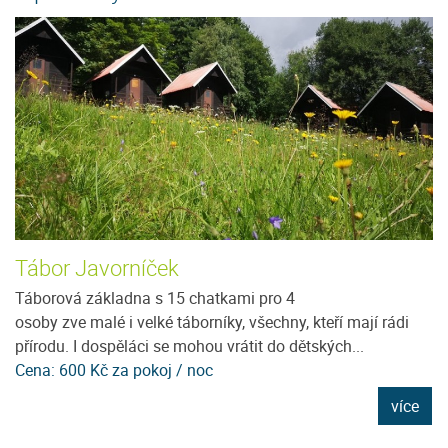
Tábor Javorníček
P
ě
Táborová základna s 15 chatkami pro 4
Ví
osoby zve malé i velké táborníky, všechny, kteří mají rádi
Šu
přírodu. I dospěláci se mohou vrátit do dětských...
Vá
Cena: 600 Kč za pokoj / noc
C
e
více