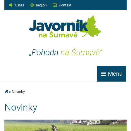
O nás
Region
Kontakt
„Pohoda
na Šumavě“
Menu
Novinky
Novinky