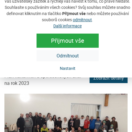
váš uživatelský zážitek a rychleji vás navést k tomu, co právě hledáte.
Souhlasíte s používáním všech cookies? Svůj souhlas můžete snadno
definovat kliknutím na tlačítko
Přijmout vše
nebo můžete používání
souborů cookies
odmítnout
.
Další informace
Přijmout vše
Odmítnout
Kulturní přehled na rok 2023
pondělí, 9. ledna 2023
Nastavit
Plán kulturních a společenských akcí
Zobrazit detaily
na rok 2023