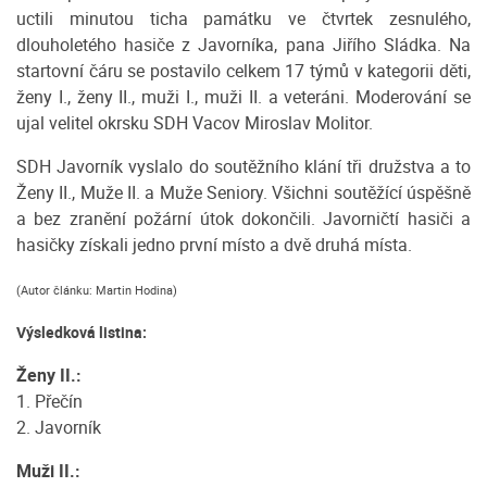
uctili minutou ticha památku ve čtvrtek zesnulého,
dlouholetého hasiče z Javorníka, pana Jiřího Sládka. Na
startovní čáru se postavilo celkem 17 týmů v kategorii děti,
ženy I., ženy II., muži I., muži II. a veteráni. Moderování se
ujal velitel okrsku SDH Vacov Miroslav Molitor.
SDH Javorník vyslalo do soutěžního klání tři družstva a to
Ženy II., Muže II. a Muže Seniory. Všichni soutěžící úspěšně
a bez zranění požární útok dokončili. Javorničtí hasiči a
hasičky získali jedno první místo a dvě druhá místa.
(Autor článku: Martin Hodina)
Výsledková listina:
Ženy II.:
1. Přečín
2. Javorník
Muži II.: