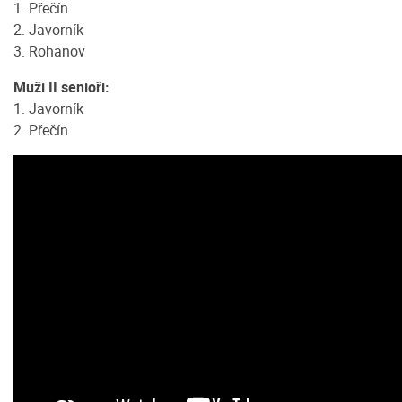
1. Přečín
2. Javorník
3. Rohanov
Muži II senioři:
1. Javorník
2. Přečín