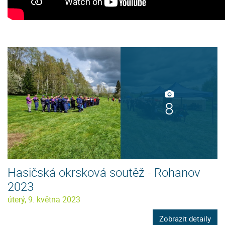
8
Hasičská okrsková soutěž - Rohanov
2023
úterý, 9. května 2023
Zobrazit detaily