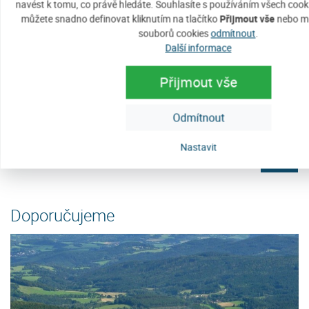
navést k tomu, co právě hledáte. Souhlasíte s používáním všech cook
můžete snadno definovat kliknutím na tlačítko
Přijmout vše
nebo mů
souborů cookies
odmítnout
.
Další informace
Ubytování u Kašperů
P
Přijmout vše
ě
Nabízíme ubytování v rodinném apartmánu v krásném
Pe
prostředí Šumavy. Ubytování na Javorníku je vhodné nejen
j
Odmítnout
pro Vaši letní dovolenou, kdy můžete...
m
Cena: 350 Kč za osobu / noc
C
Nastavit
e
více
Doporučujeme