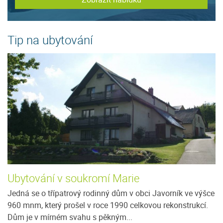
Tip na ubytování
Ubytování v soukromí Marie
U
ít
Jedná se o třípatrový rodinný dům v obci Javorník ve výšce
J
e
960 mnm, který prošel v roce 1990 celkovou rekonstrukcí.
m
Dům je v mírném svahu s pěkným...
ho