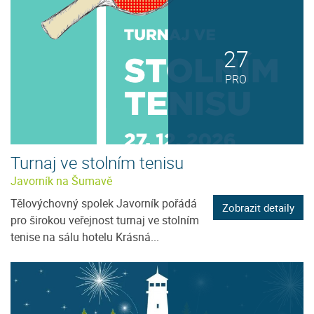
27
PRO
Turnaj ve stolním tenisu
Javorník na Šumavě
Tělovýchovný spolek Javorník pořádá
Zobrazit detaily
pro širokou veřejnost turnaj ve stolním
tenise na sálu hotelu Krásná...