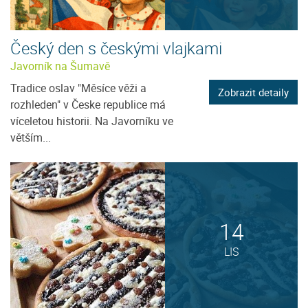
Český den s českými vlajkami
Javorník na Šumavě
Tradice oslav "Měsíce věži a
Zobrazit detaily
rozhleden" v Česke republice má
víceletou historii. Na Javorníku ve
větším...
14
LIS