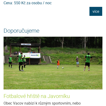
Cena: 550 Kč za osobu / noc
C
e
více
Doporučujeme
Fotbalové hřiště na Javorníku
Obec Vacov nabízí k různým sportovním, nebo