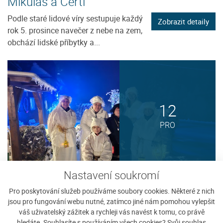
Mikuláš a Čerti
Podle staré lidové víry sestupuje každý
Zobrazit detaily
rok 5. prosince navečer z nebe na zem,
obchází lidské příbytky a...
12
PRO
Nastavení soukromí
Průvod Lucií
Pro poskytování služeb používáme soubory cookies. Některé z nich
Nadační fond Karla Klostermanna Vás
jsou pro fungování webu nutné, zatímco jiné nám pomohou vylepšit
Zobrazit detaily
váš uživatelský zážitek a rychleji vás navést k tomu, co právě
zve na tradični oslavu svátku sv. Lucie
hledáte. Souhlasíte s používáním všech cookies? Svůj souhlas