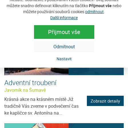
na Javorníku, který se koná...
můžete snadno definovat kliknutím na tlačítko
Přijmout vše
nebo
můžete používání souborů cookies
odmítnout
.
Další informace
Přijmout vše
12
Odmítnout
PRO
Nastavit
Adventní troubení
Javorník na Šumavě
Krásná akce na krásném místě Již
Zobrazit detaily
tradičně Vás zveme v podvečerní čas
ke kapličce sv. Antonína na...