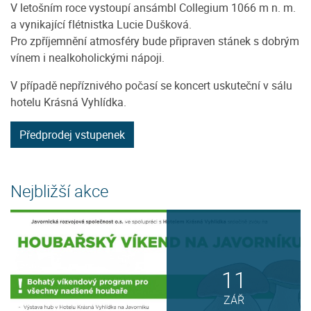
V letošním roce vystoupí ansámbl Collegium 1066 m n. m.
a vynikající flétnistka Lucie Dušková.
Pro zpříjemnění atmosféry bude připraven stánek s dobrým
vínem i nealkoholickými nápoji.
V případě nepříznivého počasí se koncert uskuteční v sálu
hotelu Krásná Vyhlídka.
Předprodej vstupenek
Nejbližší akce
11
ZÁŘ