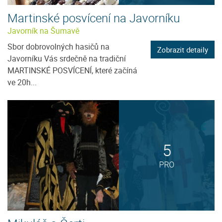
Martinské posvícení na Javorníku
Javorník na Šumavě
Sbor dobrovolných hasičů na
Zobrazit detaily
Javorníku Vás srdečně na tradiční
MARTINSKÉ POSVÍCENÍ, které začíná
ve 20h...
5
PRO