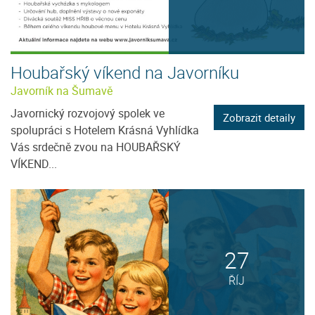
Houbařský víkend na Javorníku
Javorník na Šumavě
Javornický rozvojový spolek ve
Zobrazit detaily
spolupráci s Hotelem Krásná Vyhlídka
Vás srdečně zvou na HOUBAŘSKÝ
VÍKEND...
27
ŘÍJ