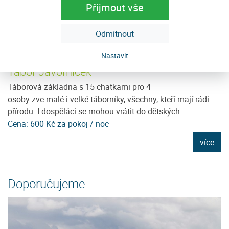
Přijmout vše
Odmítnout
Nastavit
Tábor Javorníček
U
ě
Táborová základna s 15 chatkami pro 4
Je
osoby zve malé i velké táborníky, všechny, kteří mají rádi
96
přírodu. I dospěláci se mohou vrátit do dětských...
D
Cena: 600 Kč za pokoj / noc
C
e
více
Doporučujeme