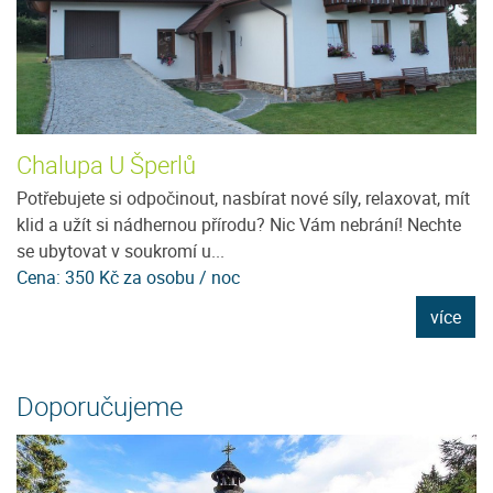
Chalupa U Šperlů
U
Potřebujete si odpočinout, nasbírat nové síly, relaxovat, mít
Je
klid a užít si nádhernou přírodu? Nic Vám nebrání! Nechte
96
se ubytovat v soukromí u...
D
Cena: 350 Kč za osobu / noc
C
e
více
Doporučujeme