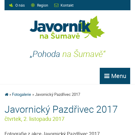
O nás
Region
Kontakt
„Pohoda
na Šumavě“
Menu
Fotogalerie
Javornický Pazdřivec 2017
Javornický Pazdřivec 2017
čtvrtek, 2. listopadu 2017
Fotografie z akce Javornický Pazdřivec 2017