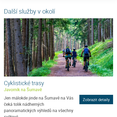
Další služby v okolí
Cyklistické trasy
Javorník na Šumavě
Jen málokde jinde na Šumavě na Vás
Zobrazit detaily
čeká tolik nádherných
panoramatických výhledů na všechny
světové...