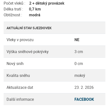
Počet vleků :
2 + dětský provázek
Délka tratí :
0,7 km
Obtížnost :
modrá
AKTUÁLNÍ STAV SJEZDOVEK
Vleky v provozu
NE
Výška sněhové pokrývky
3 cm
Nový sníh
0 cm
Kvalita sněhu
mokrý
Aktualizace dat
23. 2. 2026
Další informace
FACEBOOK