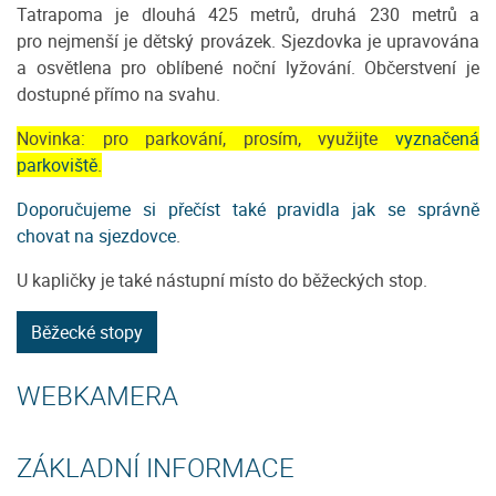
Tatrapoma je dlouhá 425 metrů, druhá 230 metrů a
pro nejmenší je dětský provázek. Sjezdovka je upravována
a osvětlena pro oblíbené noční lyžování. Občerstvení je
dostupné přímo na svahu.
Novinka: pro parkování, prosím, využijte
vyznačená
parkoviště
.
Doporučujeme si přečíst také pravidla jak se správně
chovat na sjezdovce
.
U kapličky je také nástupní místo do běžeckých stop.
Běžecké stopy
WEBKAMERA
ZÁKLADNÍ INFORMACE