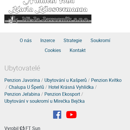
O nás
Inzerce
Strategie
Soukromí
Cookies
Kontakt
Ubytovatelé
Penzion Javorina
/
Ubytování u Kašperů
/
Penzion Kvítko
/
Chalupa U Šperlů
/
Hotel Krásná Vyhlídka
/
Penzion Jeřabina
/
Penzion Ekosport
/
Ubytování v soukromí u Mirečka Bejčka
Vyrobil
FT Sun