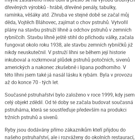
dřevěných výrobků - hrábě, dřevěné penály, tabulky,
ramínka, věšáky atd. Zhruba ve stejné době se začal můj
děda, Vojtěch Bláhovec, zajímat o chov pstruhů. Vytvořil
plány na stavbu pstruží líhně a odchov pstruhů v zemních
rybníčcíh. Stavbu líhně ještě stihl do příchodu války, začala
fungovat okolo roku 1938, ale stavbu zemních rybníčků již
nikdy neuskutečnil. V pstruží líhni se během její historie
inkuboval a rozkrmoval plůdek pstruhů potočních, sivenů
amerických a nakonec zkušebně i lipana podhorního. V
této líhni jsem také já nasál lásku k rybám. Byla v provozu
až do konce 70 - tých let.
Současné pstruhařství bylo založeno v roce 1999, kdy jsem
celý objekt zdědil. Od té doby se začala budovat současná
pstruhárna, která se soustřeďuje především na produkci
tržních pstruhů a sivenů.
Ryby jsou dodávány přímo zákazníkům kteří přijdou do
našeho pstruhařství, ale i rozváženy do okolních restaurací,