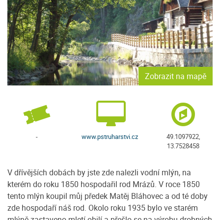
Zobrazit na mapě
-
www.pstruharstvi.cz
49.1097922,
13.7528458
V dřívějších dobách by jste zde nalezli vodní mlýn, na
kterém do roku 1850 hospodařil rod Mrázů. V roce 1850
tento mlýn koupil můj předek Matěj Bláhovec a od té doby
zde hospodaří náš rod. Okolo roku 1935 bylo ve starém
mlýně zastaveno mletí obilí a přešlo se na výrobu drobných