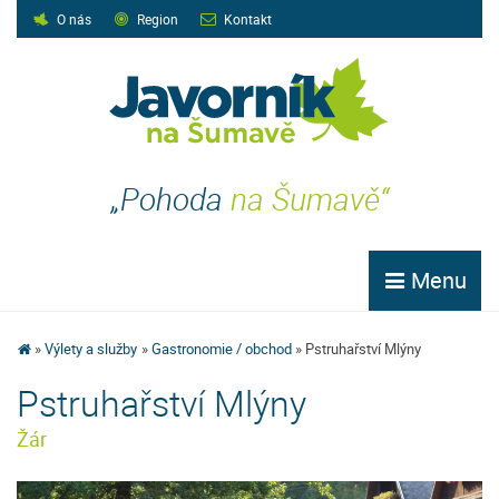
O nás
Region
Kontakt
„Pohoda
na Šumavě“
Menu
Výlety a služby
Gastronomie / obchod
Pstruhařství Mlýny
Pstruhařství Mlýny
Žár