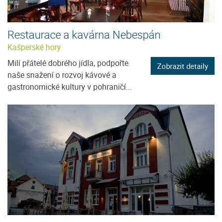
Restaurace a kavárna Nebespán
Kašperské hory
Milí přátelé dobrého jídla, podpořte
Zobrazit detaily
naše snažení o rozvoj kávové a
gastronomické kultury v pohraničí...