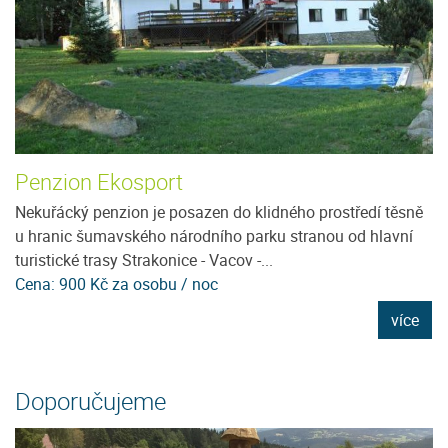
Penzion Ekosport
U
Nekuřácký penzion je posazen do klidného prostředí těsně
J
u hranic šumavského národního parku stranou od hlavní
m
turistické trasy Strakonice - Vacov -...
ho
Cena: 900 Kč za osobu / noc
C
e
více
Doporučujeme