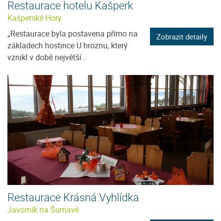
Restaurace hotelu Kašperk
Kašperské Hory
„Restaurace byla postavena přímo na
Zobrazit detaily
základech hostince U hroznu, který
vznikl v době největší...
Restaurace Krásná Vyhlídka
Javorník na Šumavě