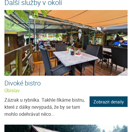
Další služby v okolí
Divoké bistro
Úbislav
Zázrak u rybníka. Takhle říkáme bistru,
Zobrazit detaily
které z dálky nevypadá, že by se tam
mohlo odehrávat něco...