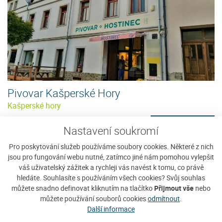
Pivovar Kašperské Hory
Kašperské hory
V roce 2016, v centru Kašperských Hor,
Zobrazit detaily
Nastavení soukromí
pouze několik desitek metru od
budovy původního pivovaru, byl...
Pro poskytování služeb používáme soubory cookies. Některé z nich
jsou pro fungování webu nutné, zatímco jiné nám pomohou vylepšit
váš uživatelský zážitek a rychleji vás navést k tomu, co právě
hledáte. Souhlasíte s používáním všech cookies? Svůj souhlas
můžete snadno definovat kliknutím na tlačítko
Přijmout vše
nebo
můžete používání souborů cookies
odmítnout
.
Další informace