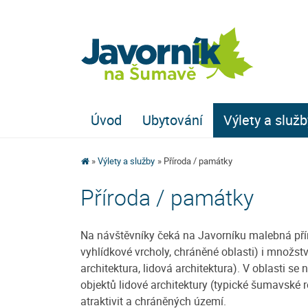
Úvod
Ubytování
Výlety a služb
Výlety a služby
Příroda / památky
Příroda / památky
Na návštěvníky čeká na Javorníku malebná přír
vyhlídkové vrcholy, chráněné oblasti) i množstv
architektura, lidová architektura). V oblasti s
objektů lidové architektury (typické šumavské 
atraktivit a chráněných území.