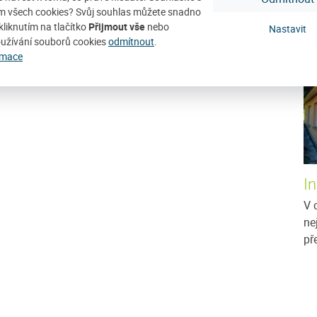
D
m všech cookies? Svůj souhlas můžete snadno
kliknutím na tlačítko
Přijmout vše
nebo
Nastavit
užívání souborů cookies
odmítnout
.
rmace
I
V 
ne
př