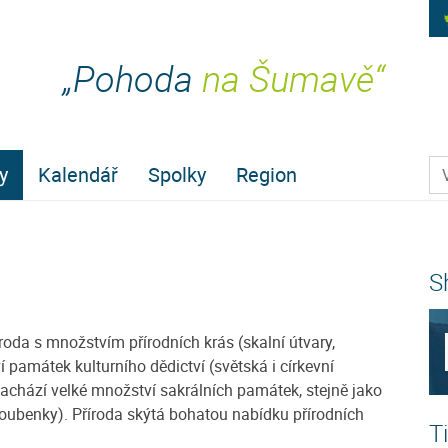
„Pohoda
na Šumavě“
Pr
y
Kalendář
Spolky
Region
S
oda s množstvím přírodních krás (skalní útvary,
í památek kulturního dědictví (světská i církevní
e nachází velké množství sakrálních památek, stejně jako
roubenky). Příroda skýtá bohatou nabídku přírodních
T