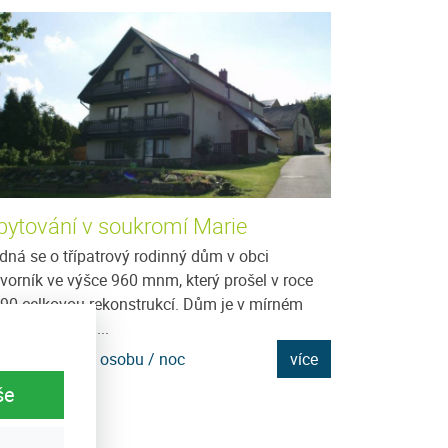
bytování v soukromí Marie
Ubytování v
Bejčka
dná se o třípatrový rodinný dům v obci
vorník ve výšce 960 mnm, který prošel v roce
Javorník je dom
90 celkovou rekonstrukcí. Dům je v mírném
1066 m.n.m., na
ahu s pěkným...
Kašperskými hor
mnoho...
na: 550 Kč za osobu / noc
více
Cena: 300 Kč za
še