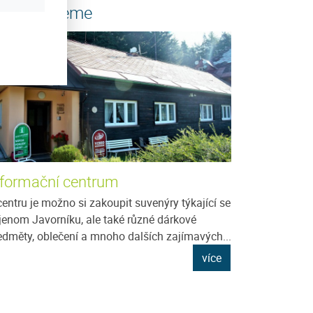
oporučujeme
nformační centrum
centru je možno si zakoupit suvenýry týkající se
jenom Javorníku, ale také různé dárkové
edměty, oblečení a mnoho dalších zajímavých...
více