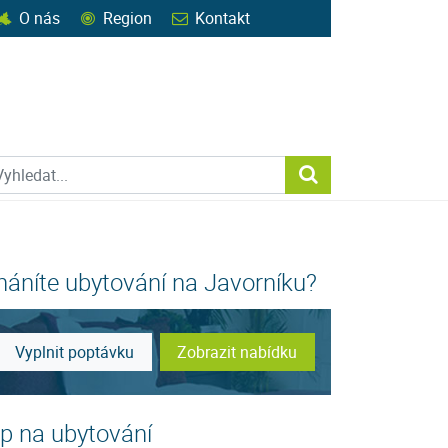
O nás
Region
Kontakt
ohledat web
Vyhledat...
háníte ubytování na Javorníku?
Vyplnit poptávku
Zobrazit nabídku
ip na ubytování