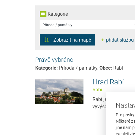
Kategorie
Zobrazit na mapě
přidat službu
Právě vybráno
Tábor Javorníček
Kategorie:
Příroda / památky,
Obec:
Rabí
osazen do klidného
Táborová základna s 15 chatkami pro
Hrad Rabí
c šumavského národního
osoby zve malé i velké táborníky, všech
Rabí
uristické trasy
mají rádi přírodu. I dospěláci se mohou
dětských...
Rabí je zřícenina hr
Nastav
vyvýšeném ostrohu n
/ noc
více
Cena: 600 Kč za pokoj / noc
Pro posky
Některé z 
jiné nám p
rychleji v