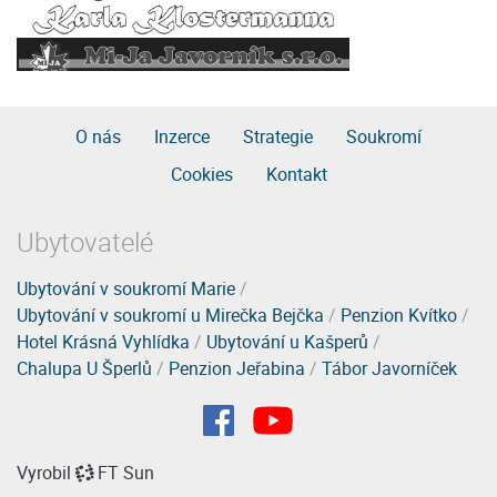
O nás
Inzerce
Strategie
Soukromí
Cookies
Kontakt
Ubytovatelé
Ubytování v soukromí Marie
/
Ubytování v soukromí u Mirečka Bejčka
/
Penzion Kvítko
/
Hotel Krásná Vyhlídka
/
Ubytování u Kašperů
/
Chalupa U Šperlů
/
Penzion Jeřabina
/
Tábor Javorníček
Vyrobil
FT Sun