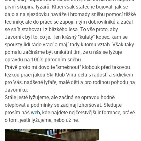
první skupina lyžařů. Kluci však statečně bojovali jak se
dalo a na sjezdovku naváželi hromady sněhu pomocí těžké
techniky, ale do práce se zapojil i tým dobrovilníků a začal
se sníh stahovat i z blízkého lesa. To vše proto, aby
Javorník byl to, co je. Ten krásný "kulatý" kopec, kam se
spousty lidí rádo vrací a mají tady k tomu vztah. Však taky
pomalu začínáme být unikátní tím, že u nás se lyžuje
opravdu na 100% přírodním sněhu.
Právě proto mi dovolte "smeknout" klobouk před takovou
těžkou práci jakou Ski Klub Vintr dělá s radostí a srdíčkem
pro Vás, nadšené lyřaře, malé děti a pro rodinou pohodu na
Javorníku.
Stále ještě lyžujeme, ale začíná se opravdu hodně
oteplovat a podmínky se začínají zhoršovat. Sledujte
prosím náš
web
, kde najdete nejčerstvější informace, právě
o tom, jestli lyžujeme, nebo už ne.