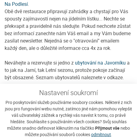
Na Podlesí.
Obě dvě restaurace připravují zahrádky a chystají pro Vás
spousty zajímavostí nejen na jídelním lístku... Nechte se
překvapit a pravidelně nás sledujte. Pokud nechcete zůstat
bez informací zanechte nám Váš email a my Vám budeme
zasílat newsletter. Nejedná se o "otravování" emailem
každý den, ale o důležité informace cca 4x za rok.
Neváhejte a rezervujte si jedno z
ubytování na Javorníku
a
to jak na Jarní, tak Letní sezonu, protože pokoje začínají
být obsazené. Seznam ubytovatelů naleznete v odkaze.
Nastavení soukromí
autor článku: Michal Holý ml.
Pro poskytování služeb používáme soubory cookies. Některé z nich
jsou pro fungování webu nutné, zatímco jiné nám pomohou vylepšit
váš uživatelský zážitek a rychleji vás navést k tomu, co právě
hledáte. Souhlasíte s používáním všech cookies? Svůj souhlas
můžete snadno definovat kliknutím na tlačítko
Přijmout vše
nebo
můžete používání souborů cookies
odmítnout
.