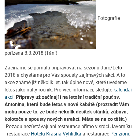
Fotografie
pořízená 8.3.2018 (Tání)
Začínáme se pomalu připravovat na sezonu Jaro/Léto
2018 a chystáme pro Vás spousty zajímavých akcí. A to
akce známé již několik let, tak úplně nové, které uvedeme
letos jako nultý ročník. Pro více informací, sledujte
kalendář
akcí.
Přípravy už začínají i na letošní tradiční pouť sv.
Antonína, která bude letos v nové kabátě (prozradit Vám
mohu pouze to, že bude několik desítek stánků, zábava,
kolotoče a spousty nových atrakcí. Máte se na co těšit.)
Pozadu nezůstávají ani restaurace přímo v srdci Javorníku
- restaurace
Hotelu Krásná Vyhlídka
a restaurace
Penzionu