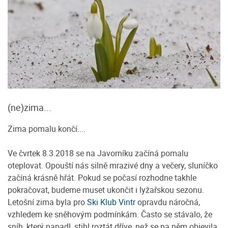
(ne)zima...
Zima pomalu končí....
Ve čvrtek 8.3.2018 se na Javorníku začíná pomalu
oteplovat. Opouští nás silně mrazivé dny a večery, sluníčko
začíná krásně hřát. Pokud se počasí rozhodne takhle
pokračovat, budeme muset ukončit i lyžařskou sezonu.
Letošní zima byla pro
Ski Klub Vintr
opravdu náročná,
vzhledem ke sněhovým podmínkám. Často se stávalo, že
sníh, který napadl, stihl roztát dříve, než se na něm objevila