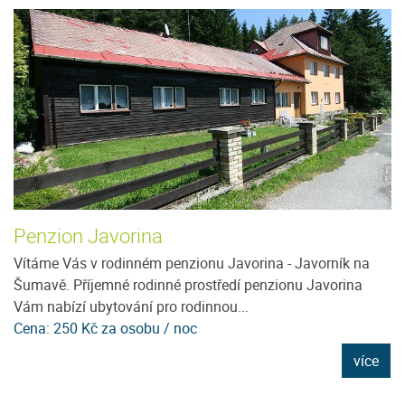
Penzion Javorina
U
ě
Vítáme Vás v rodinném penzionu Javorina - Javorník na
N
Šumavě. Příjemné rodinné prostředí penzionu Javorina
pr
Vám nabízí ubytování pro rodinnou...
pr
Cena: 250 Kč za osobu / noc
C
e
více