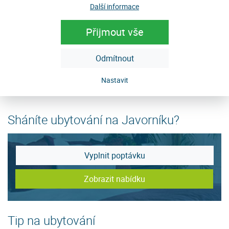
Další informace
Přijmout vše
Javorník je životní styl...
Odmítnout
Nastavit
Sháníte ubytování na Javorníku?
Vyplnit poptávku
Zobrazit nabídku
Tip na ubytování