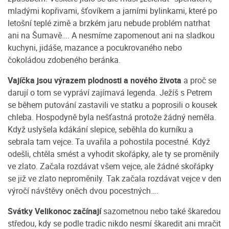
mladými kopřivami, šťovíkem a jarními bylinkami, které po
letošní teplé zimě a brzkém jaru nebude problém natrhat
ani na Šumavě…. A nesmíme zapomenout ani na sladkou
kuchyni, jidáše, mazance a pocukrovaného nebo
čokoládou zdobeného beránka.
Vajíčka jsou výrazem plodnosti a nového života
a proč se
darují o tom se vypráví zajímavá legenda. Ježíš s Petrem
se během putování zastavili ve statku a poprosili o kousek
chleba. Hospodyně byla nešťastná protože žádný neměla.
Když uslyšela kdákání slepice, seběhla do kurníku a
sebrala tam vejce. Ta uvařila a pohostila pocestné. Když
odešli, chtěla smést a vyhodit skořápky, ale ty se proměnily
ve zlato. Začala rozdávat všem vejce, ale žádné skořápky
se již ve zlato neproměnily. Tak začala rozdávat vejce v den
výročí návštěvy oněch dvou pocestných….
Svátky Velikonoc začínají
sazometnou nebo také škaredou
středou, kdy se podle tradic nikdo nesmí škaredit ani mračit