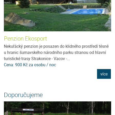
Penzion Ekosport
T
ít
Nekuřácký penzion je posazen do klidného prostředí těsně
T
e
u hranic šumavského národního parku stranou od hlavní
os
turistické trasy Strakonice - Vacov -...
př
Cena: 900 Kč za osobu / noc
Ce
e
více
Doporučujeme