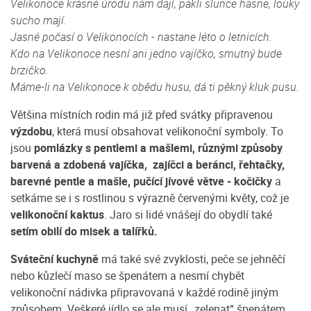
Velikonoce krásné úrodu nám dají, pakli slunce hasne, louky
sucho mají.
Jasné počasí o Velikonocích - nastane léto o letnicích.
Kdo na Velikonoce nesní ani jedno vajíčko, smutný bude
brzičko.
Máme-li na Velikonoce k obědu husu, dá ti pěkný kluk pusu.
Většina místních rodin má již před svátky připravenou
výzdobu
, která musí obsahovat velikonoční symboly. To
jsou
pomlázky s pentlemi a mašlemi, různými způsoby
barvená a zdobená vajíčka, zajíčci a beránci, řehtačky,
barevné pentle a mašle, pučící jívové větve - kočičky
a
setkáme se i s rostlinou s výrazně červenými květy, což je
velikonoční kaktus
. Jaro si lidé vnášejí do obydlí také
setím obilí do misek a talířků.
Sváteční kuchyně
má také své zvyklosti, peče se jehněčí
nebo kůzlečí maso se špenátem a nesmí chybět
velikonoční nádivka připravovaná v každé rodině jiným
způsobem. Veškeré jídlo se ale musí „zelenat“ špenátem,