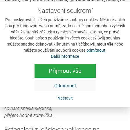
pomlázkami a odříkavají všeobecně známou koledu:
Nastavení soukromí
„Hody, hody doprovody, dejte vejce malovaný, nedáte-li
Pro poskytování služeb používáme soubory cookies. Některé z nich
malovaný, dejte aspoň bílý, slepička vám snese jiný.“
jsou pro fungování webu nutné, zatímco jiné nám pomohou vylepšit
Holky přece nesmí uschnout! Za to pak chlapce
váš uživatelský zážitek a rychleji vás navést k tomu, co právě
obdarovávají barvenými vajíčky a vážou jim barevné
hledáte. Souhlasíte s používáním všech cookies? Svůj souhlas
stužky na konec pomlázky. Jenom hoši pozor na kořaličky,
můžete snadno definovat kliknutím na tlačítko
Přijmout vše
nebo
které dívky a ženy nabízejí, ať dojdete v pořádku zpátky
můžete používání souborů cookies
odmítnout
.
domů…
Další informace
Najděme také my všichni sílu a čas přivítat jaro a udržet si
původní zvyky a tradice, třeba letos právě na Javorníku!
Přijmout vše
Krásné svátky jak z pohádky,
Odmítnout
sluníčko ať nám jen svítí,
na louce ať kvete kvítí,
Nastavit
na stolečku vajíčka,
co nám snesla slepička,
přejem hodně zdravíčka…
Fotogalerii z loňských velikonoc na