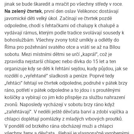
jinak se bude škaredit a mračit po všechny středy v roce.
Na zelený čtvrtek
, první den oslav Velikonoc dostávají
javornické děti velký úkol. Začínají ve čtvrtek pozdě
odpoledne, chodí s řehtačkami od chalupy k chalupě a
vydávají rámus, kterým podle tradice svolávají sousedy k
bohoslužbám. Všechny zvony totiž umlkly a odlétly do
Říma pro požehnání svatého otce a vrátí se až na Bílou
sobotu. Mezi místními dětmi se určí „kaprál“, což je
zpravidla nejstarší chlapec nebo dívka do 15 let a ten
organizuje kdy se děti k řehtání sejdou, kudy půjdou, jak se
rozdělí o „vyřehtané“ sladkosti a peníze. Poprvé tedy
„řehtáci“ řehtají ve čtvrtek odpoledne, podruhé v pátek brzy
ráno, potřetí v pátek odpoledne a to jdou i s proutěnými
košíčky a vybírají co jim kdo přispěje za službu nahrazení
zvonů. Naposledy vycházejí v sobotu brzy ráno když
„zařehtávají“. V neděli ještě děvčata barví a zdobí vajíčka a
chlapci doplétají pomlázky z mladých vrbových proutků.
V pondělí od brzkého rána obcházejí muži a chlapci
všechny ženy a děvčata , šlehají je vlasnoručně vyrobenými