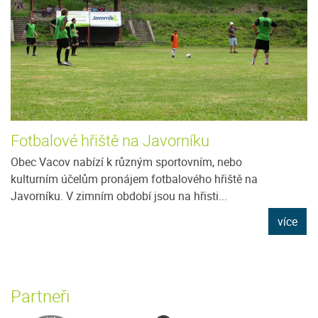
Fotbalové hřiště na Javorníku
Obec Vacov nabízí k různým sportovním, nebo
kulturním účelům pronájem fotbalového hřiště na
Javorníku. V zimním období jsou na hřisti...
více
Partneři