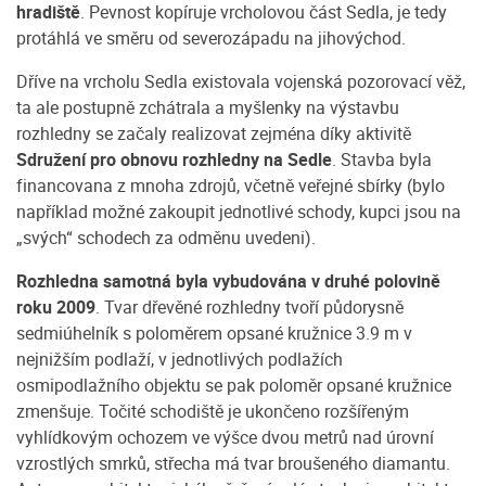
hradiště
. Pevnost kopíruje vrcholovou část Sedla, je tedy
protáhlá ve směru od severozápadu na jihovýchod.
Dříve na vrcholu Sedla existovala vojenská pozorovací věž,
ta ale postupně zchátrala a myšlenky na výstavbu
rozhledny se začaly realizovat zejména díky aktivitě
Sdružení pro obnovu rozhledny na Sedle
. Stavba byla
financovana z mnoha zdrojů, včetně veřejné sbírky (bylo
například možné zakoupit jednotlivé schody, kupci jsou na
„svých“ schodech za odměnu uvedeni).
Rozhledna samotná byla vybudována v druhé polovině
roku 2009
. Tvar dřevěné rozhledny tvoří půdorysně
sedmiúhelník s poloměrem opsané kružnice 3.9 m v
nejnižším podlaží, v jednotlivých podlažích
osmipodlažního objektu se pak poloměr opsané kružnice
zmenšuje. Točité schodiště je ukončeno rozšířeným
vyhlídkovým ochozem ve výšce dvou metrů nad úrovní
vzrostlých smrků, střecha má tvar broušeného diamantu.