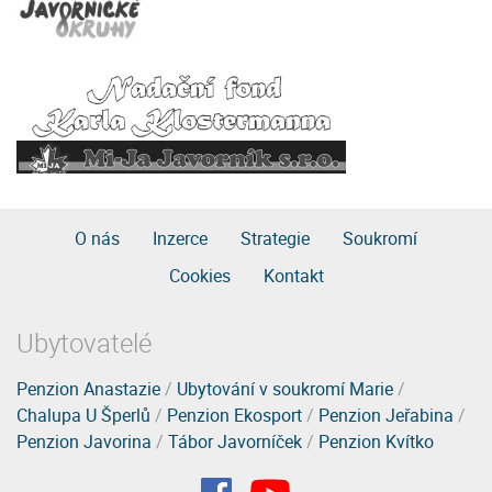
O nás
Inzerce
Strategie
Soukromí
Cookies
Kontakt
Ubytovatelé
Penzion Anastazie
/
Ubytování v soukromí Marie
/
Chalupa U Šperlů
/
Penzion Ekosport
/
Penzion Jeřabina
/
Penzion Javorina
/
Tábor Javorníček
/
Penzion Kvítko