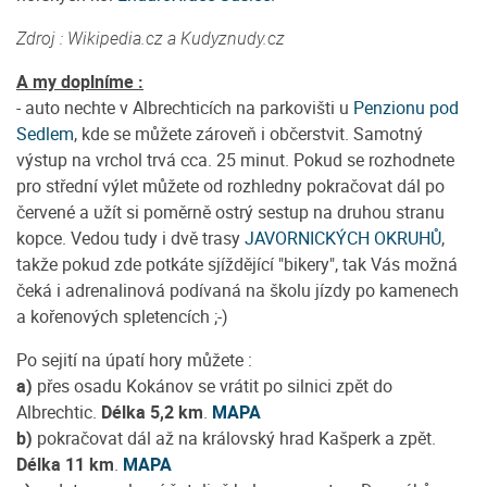
Zdroj : Wikipedia.cz a Kudyznudy.cz
A my doplníme :
- auto nechte v Albrechticích na parkovišti u
Penzionu pod
Sedlem
, kde se můžete zároveň i občerstvit. Samotný
výstup na vrchol trvá cca. 25 minut. Pokud se rozhodnete
pro střední výlet můžete od rozhledny pokračovat dál po
červené a užít si poměrně ostrý sestup na druhou stranu
kopce. Vedou tudy i dvě trasy
JAVORNICKÝCH OKRUHŮ
,
takže pokud zde potkáte sjíždějící "bikery", tak Vás možná
čeká i adrenalinová podívaná na školu jízdy po kamenech
a kořenových spletencích ;-)
Po sejití na úpatí hory můžete :
a)
přes osadu Kokánov se vrátit po silnici zpět do
Albrechtic.
Délka 5,2 km
.
MAPA
b)
pokračovat dál až na královský hrad Kašperk a zpět.
Délka 11 km
.
MAPA