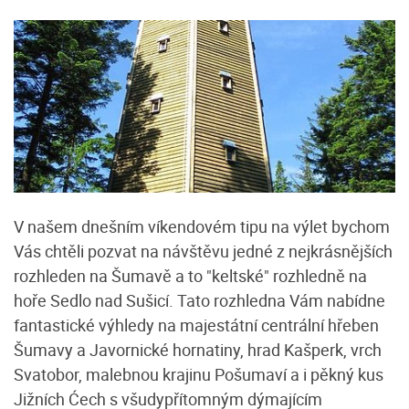
V našem dnešním víkendovém tipu na výlet bychom
Vás chtěli pozvat na návštěvu jedné z nejkrásnějších
rozhleden na Šumavě a to "keltské" rozhledně na
hoře Sedlo nad Sušicí. Tato rozhledna Vám nabídne
fantastické výhledy na majestátní centrální hřeben
Šumavy a Javornické hornatiny, hrad Kašperk, vrch
Svatobor, malebnou krajinu Pošumaví a i pěkný kus
Jižních Ćech s všudypřítomným dýmajícím