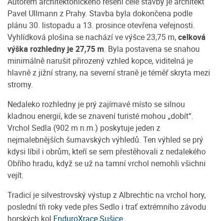
Autorem architektonického řešení celé stavby je architekt
Pavel Ullmann z Prahy. Stavba byla dokončena podle
plánu 30. listopadu a 13. prosince otevřena veřejnosti.
Vyhlídková plošina se nachází ve výšce 23,75 m,
celková
výška rozhledny je 27,75 m
. Byla postavena se snahou
minimálně narušit přirozený vzhled kopce, viditelná je
hlavně z jižní strany, na severní straně je téměř skryta mezi
stromy.
Nedaleko rozhledny je prý zajímavé místo se silnou
kladnou energií, kde se znavení turisté mohou „dobít“.
Vrchol Sedla (902 m n.m.) poskytuje jeden z
nejmalebnějších šumavských výhledů. Ten výhled se prý
kdysi líbil i obrům, kteří se sem přestěhovali z nedalekého
Obřího hradu, když se už na tamní vrchol nemohli všichni
vejít.
Tradicí je silvestrovský výstup z Albrechtic na vrchol hory,
poslední tři roky vede přes Sedlo i trať extrémního závodu
horských kol
EnduroXrace Sušice
.