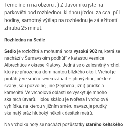
Temelínem na obzoru :-) Z Javorníku jste na
parkovišti pod rozhlednou klidnou jízdou za cca. půl
hodiny, samotný výšlap na rozhlednu je záležitostí
zhruba 25 minut.
Rozhledna na Sedle
Sedlo
je rozložitá a mohutná hora
vysoká 902 m
, která se
nachází v Šumavském podhůří v katastru vesnice
Albrechtice v okrese Klatovy. Jedná se o zalesněný vrchol,
který je přirozenou dominantou blízkého okolí. Vrchol je
protáhlý ve směru severozápad – jihovýchod, některé
svahy jsou pozvolné, jiné (zejména jižní) prudké a
kamenité. Ve vrcholové oblasti se vyskytuje mnoho
skalních útvarů. Holou skálou je tvořena i vrcholová
vyhlídka, na kterou v jižním směru navazuje prudký
skalnatý sráz hluboký několik desítek metrů.
Na vrcholku hory se nachází pozůstatky
starého keltského