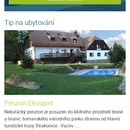
Tip na ubytování
Penzion Ekosport
P
Nekuřácký penzion je posazen do klidného prostředí těsně
Pe
u hranic šumavského národního parku stranou od hlavní
j
turistické trasy Strakonice - Vacov -...
m