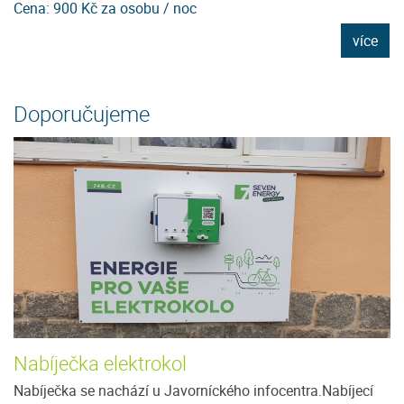
Cena: 900 Kč za osobu / noc
C
e
více
Doporučujeme
Nabíječka elektrokol
Nabíječka se nachází u Javorníckého infocentra.Nabíjecí