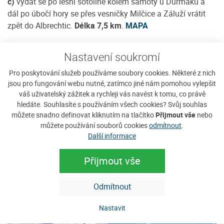
c)
vydat se po lesní šotolině kolem samoty u Durmáků a
dál po úbočí hory se přes vesničky Milčice a Záluží vrátit
zpět do Albrechtic.
Délka 7,5 km
.
MAPA
Ať si vyberete kteroukoli z těchto možností, na všech
Nastavení soukromí
Vás čeká příjemná procházka hezkou přírodou, v
krásné krajině, s malebnými výhledy a bez davů :-)
Pro poskytování služeb používáme soubory cookies. Některé z nich
jsou pro fungování webu nutné, zatímco jiné nám pomohou vylepšit
váš uživatelský zážitek a rychleji vás navést k tomu, co právě
hledáte. Souhlasíte s používáním všech cookies? Svůj souhlas
můžete snadno definovat kliknutím na tlačítko
Přijmout vše
nebo
můžete používání souborů cookies
odmítnout
.
Další informace
Přijmout vše
Odmítnout
Nastavit