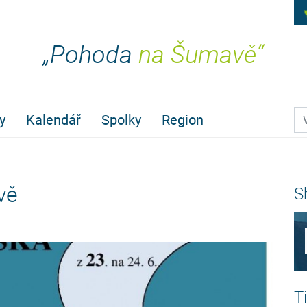
„Pohoda
na Šumavě“
Pr
y
Kalendář
Spolky
Region
vě
S
T