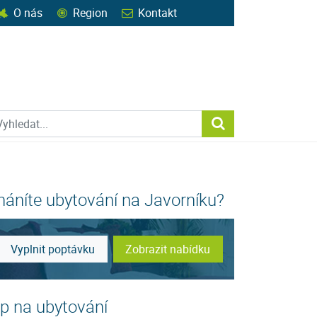
O nás
Region
Kontakt
ohledat web
Vyhledat...
háníte ubytování na Javorníku?
Vyplnit poptávku
Zobrazit nabídku
ip na ubytování