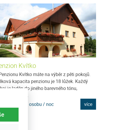
enzion Kvítko
Chalupa U Š
Penzionu Kvítko máte na výběr z pěti pokojů.
Potřebujete si od
lková kapacita penzionu je 18 lůžek. Každý
relaxovat, mít kl
koj je laděn do jiného barevného tónu,
Nic Vám nebrání
povídajícího...
u...
na: 950 Kč za osobu / noc
více
Cena: 350 Kč za
še