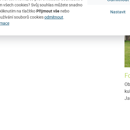
D
m všech cookies? Svůj souhlas můžete snadno
kliknutím na tlačítko
Přijmout vše
nebo
Nastavit
užívání souborů cookies
odmítnout
.
rmace
F
Ob
ku
Ja