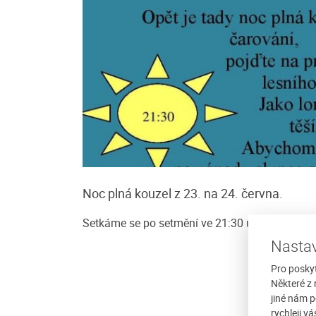
e
Penzion Ekosport
achází v obci Benešova
Nekuřácký penzion je posazen do klid
Noc plná kouzel z 23. na 24. června.
ti Šumavy v nadmořské
prostředí těsně u hranic šumavského 
ový, luxusně vybavený
parku stranou od hlavní turistické tras
Setkáme se po setmění ve 21:30 u Kohoutího kř
Strakonice - Vacov -...
Nastav
/ noc
více
Cena: 900 Kč za osobu / noc
Pro posky
Některé z 
jiné nám p
rychleji v