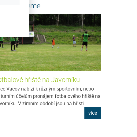
oporučujeme
otbalové hřiště na Javorníku
ec Vacov nabízí k různým sportovním, nebo
lturním účelům pronájem fotbalového hřiště na
vorníku. V zimním období jsou na hřisti...
více