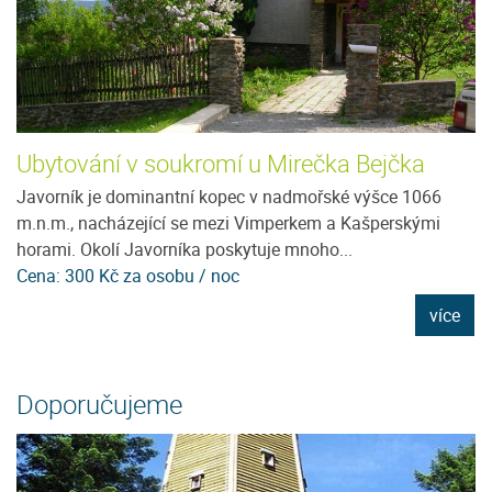
Ubytování v soukromí u Mirečka Bejčka
C
Javorník je dominantní kopec v nadmořské výšce 1066
Po
m.n.m., nacházející se mezi Vimperkem a Kašperskými
kl
horami. Okolí Javorníka poskytuje mnoho...
se
Cena: 300 Kč za osobu / noc
C
e
více
Doporučujeme