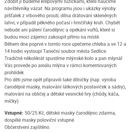
Zdobit ji budeme krepovými růžičkami, které naučíme
návštěvníky vázat. Na programu jsou i ukázky výroby
píšťalek z vrbového proutí, dílna drátování skleněných
lahví, v případě pěkného počasí i hrnčířský kruh. Chybět
nebude ani pálení čarodějnic a opékání vuřtů, které si
budou moci zájemci zakoupit přímo na místě.
Během dne poprvé v tomto roce upečeme chleba a ve 12 a
14 hodin vystoupí Taneční soubor města Sedlice.
Tradičně několikrát spustíme mlýnské kolo a pan mlynář
Vás provede po areálu mlýna v rámci komentovaných
prohlídek.
Pro děti jsme opět připravili také dílničky (nap. výroba
čarodějné masky, malování látkových postaviček a sádry),
malování na obličej a dětské vesnické hry (chůdy, káča,
míčky).
Vstupné:
50/25 Kč, dětské masky čarodějnic zdarma,
dospělé masky poloviční vstupné.
Občerstvení zajištěno.