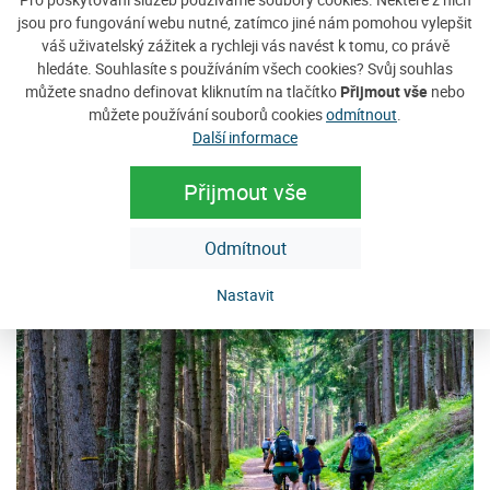
jsou pro fungování webu nutné, zatímco jiné nám pomohou vylepšit
Penzion Anastazie
C
váš uživatelský zážitek a rychleji vás navést k tomu, co právě
hledáte. Souhlasíte s používáním všech cookies? Svůj souhlas
Penzion Anastazie se nachází v obci Benešova Hora v
Po
můžete snadno definovat kliknutím na tlačítko
Přijmout vše
nebo
jihozápadní části Šumavy v nadmořské výšce cca 810
kl
můžete používání souborů cookies
odmítnout
.
m.n.m. Nový, luxusně vybavený apartmánový dům...
se
Další informace
Cena: 300 Kč za osobu / noc
C
Přijmout vše
e
více
Odmítnout
Doporučujeme
Nastavit