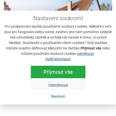
Nastavení soukromí
Pro poskytování služeb používáme soubory cookies. Některé z nich
jsou pro fungování webu nutné, zatímco jiné nám pomohou vylepšit
váš uživatelský zážitek a rychleji vás navést k tomu, co právě
hledáte. Souhlasíte s používáním všech cookies? Svůj souhlas
můžete snadno definovat kliknutím na tlačítko
Přijmout vše
nebo
můžete používání souborů cookies
odmítnout
.
Další informace
Hotel Krásná Vyhlídka
U
Hotel Krásná Vyhlídka (960 m n.m.) se jako jediný na
N
Přijmout vše
východní straně hory Javorník (1066 m n. m.) může
pr
pochlubit jedinečnou polohou umožňující...
pr
Odmítnout
Cena: 510 Kč za osobu / noc
C
Nastavit
e
více