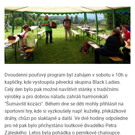
Dvoudenní pouťový program byl zahájen v sobotu v 10h u
kapličky, kde vystoupila pěvecká skupina Black Ladies.
Celý den bylo pak možné navštívit stánky s tradičními
výrobky a pro dobrou náladu zahráli harmonikáři
"Šumavští kozáci". Během dne se děti mohly přihlásit na
sportovní hry, kde si vyzkoušely např. kuželky, překážkové
dráhy, chůzi po slaklajně a další. Ve dvě hodiny odpoledne
pro ně pak bylo přichystáno loutkové divadélko Petra
Záleského. Letos byla pohádka o perníkové chaloupce.