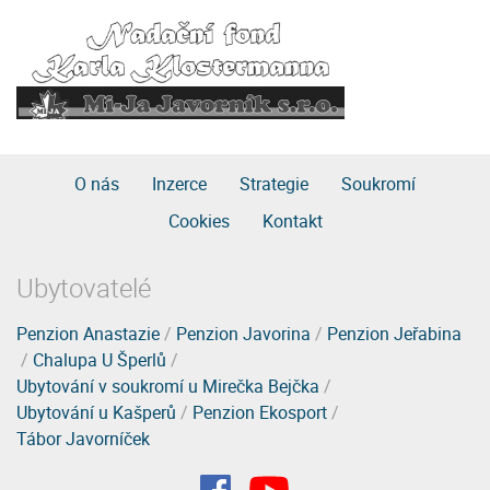
O nás
Inzerce
Strategie
Soukromí
Cookies
Kontakt
Ubytovatelé
Penzion Anastazie
/
Penzion Javorina
/
Penzion Jeřabina
/
Chalupa U Šperlů
/
Ubytování v soukromí u Mirečka Bejčka
/
Ubytování u Kašperů
/
Penzion Ekosport
/
Tábor Javorníček