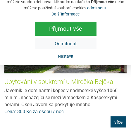
Tip na ubytování
můžete snadno definovat kliknutím na tlačítko
Přijmout vše
nebo
můžete používání souborů cookies
odmítnout
.
Další informace
Přijmout vše
Odmítnout
Nastavit
Ubytování v soukromí u Mirečka Bejčka
U
ít
Javorník je dominantní kopec v nadmořské výšce 1066
Je
e
m.n.m., nacházející se mezi Vimperkem a Kašperskými
96
horami. Okolí Javorníka poskytuje mnoho...
D
Cena: 300 Kč za osobu / noc
C
e
více