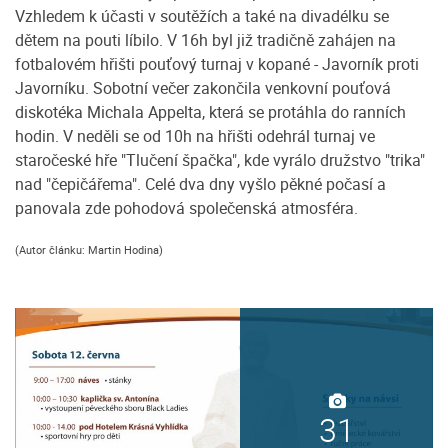
Vzhledem k účasti v soutěžích a také na divadélku se
dětem na pouti líbilo. V 16h byl již tradičně zahájen na
fotbalovém hřišti pouťový turnaj v kopané - Javorník proti
Javorníku. Sobotní večer zakončila venkovní pouťová
diskotéka Michala Appelta, která se protáhla do ranních
hodin. V neděli se od 10h na hřišti odehrál turnaj ve
staročeské hře "Tlučení špačka", kde vyrálo družstvo "trika"
nad "čepičářema". Celé dva dny vyšlo pěkné počasí a
panovala zde pohodová společenská atmosféra.
(Autor článku: Martin Hodina)
31