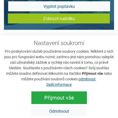
Vyplnit poptávku
Zobrazit nabídku
Tip na ubytování
Nastavení soukromí
Pro poskytování služeb používáme soubory cookies. Některé z nich
jsou pro fungování webu nutné, zatímco jiné nám pomohou vylepšit
váš uživatelský zážitek a rychleji vás navést k tomu, co právě
hledáte. Souhlasíte s používáním všech cookies? Svůj souhlas
můžete snadno definovat kliknutím na tlačítko
Přijmout vše
nebo
můžete používání souborů cookies
odmítnout
.
Další informace
Přijmout vše
Odmítnout
Penzion Ekosport
T