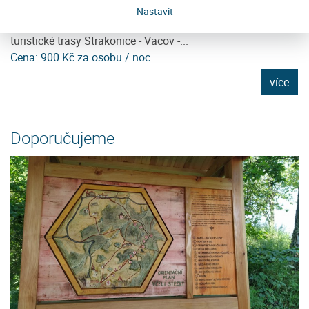
ce
Nekuřácký penzion je posazen do klidného prostředí těsně
T
Nastavit
u hranic šumavského národního parku stranou od hlavní
os
turistické trasy Strakonice - Vacov -...
př
Cena: 900 Kč za osobu / noc
Ce
e
více
Doporučujeme